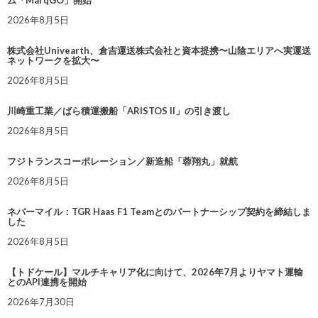
2026年8月5日
株式会社Univearth、倉吉運送株式会社と資本提携〜山陰エリアへ実運送
ネットワークを拡大〜
2026年8月5日
川崎重工業／ばら積運搬船「ARISTOS II」の引き渡し
2026年8月5日
フジトランスコーポレーション／新造船「蓉翔丸」就航
2026年8月5日
ネバーマイル：TGR Haas F1 Teamとのパートナーシップ契約を締結しま
した
2026年8月5日
【トドケール】マルチキャリア化に向けて、2026年7月よりヤマト運輸
とのAPI連携を開始
2026年7月30日