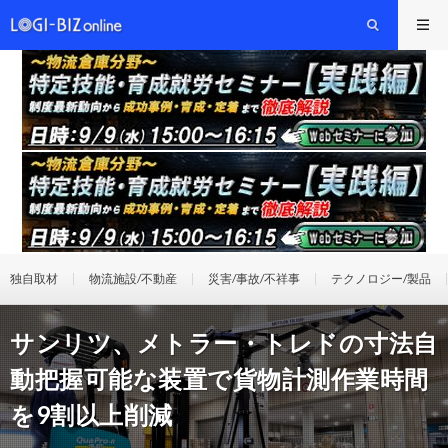
独自取材
物流施設/不動産
災害/事故/不祥事
テクノロジー/製品
サンリツ、メトラー・トレドの寸法自
動把握可能な装置で貨物計測作業時間
を9割以上削減