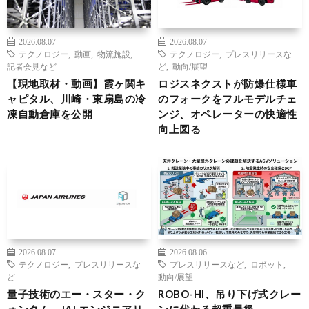
2026.08.07
2026.08.07
テクノロジー
,
動画
,
物流施設
,
テクノロジー
,
プレスリリースな
記者会見など
ど
,
動向/展望
【現地取材・動画】霞ヶ関キ
ロジスネクストが防爆仕様車
ャピタル、川崎・東扇島の冷
のフォークをフルモデルチェ
凍自動倉庫を公開
ンジ、オペレーターの快適性
向上図る
2026.08.07
2026.08.06
テクノロジー
,
プレスリリースな
プレスリリースなど
,
ロボット
,
ど
動向/展望
量子技術のエー・スター・ク
ROBO-HI、吊り下げ式クレー
ォンタム、JALエンジニアリ
ンに代わる超重量級