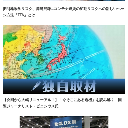
[PR]地政学リスク、港湾混雑…コンテナ運賃の変動リスクへの新しいヘッ
ジ方法「FFA」とは
【次回から大幅リニューアル！】「今そこにある危機」を読み解く 国
際ジャーナリスト・ビニシウス氏