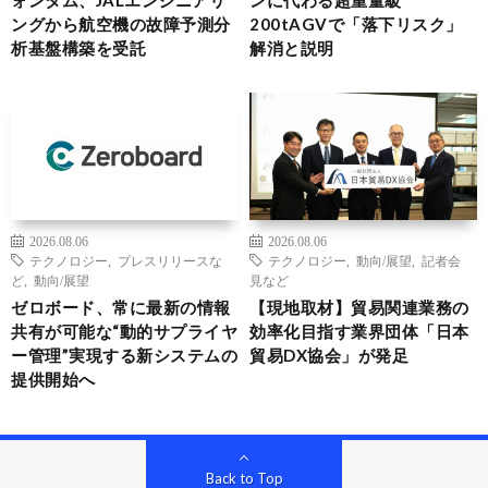
ングから航空機の故障予測分
200tAGVで「落下リスク」
析基盤構築を受託
解消と説明
2026.08.06
2026.08.06
テクノロジー
,
プレスリリースな
テクノロジー
,
動向/展望
,
記者会
ど
,
動向/展望
見など
ゼロボード、常に最新の情報
【現地取材】貿易関連業務の
共有が可能な“動的サプライヤ
効率化目指す業界団体「日本
ー管理”実現する新システムの
貿易DX協会」が発足
提供開始へ
Back to Top