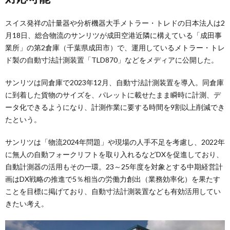
スイス発祥の計量器や分析機器大手メトラー・トレドの日本法人は2
月18日、総合物流のサンリツが成田空港近隣に構えている「成田事
業所」の第2倉庫（千葉県成田市）で、運用しているメトラー・トレ
ド製の自動寸法計測装置「TLD870」などをメディアに公開した。
サンリツは同倉庫で2023年12月、自動寸法計測装置を導入。同倉庫
に到着した貨物のサイズを、パレットに載せたまま瞬時に計測、デ
ータ化できるようになり、計測作業に要する時間を9割以上削減でき
たという。
サンリツは「物流2024年問題」や現場の人手不足を考慮し、2022年
に無人の自動フォークリフトを取り入れるなどDXを促進しており、
自動計測器の活用もその一環。23～25年度を対象とする中期経営計
画はDX戦略の推進で5％相当の労働力創出（業務効率化）を果たす
ことを目標に掲げており、自動寸法計測装置なども有効活用してい
きたい考え。