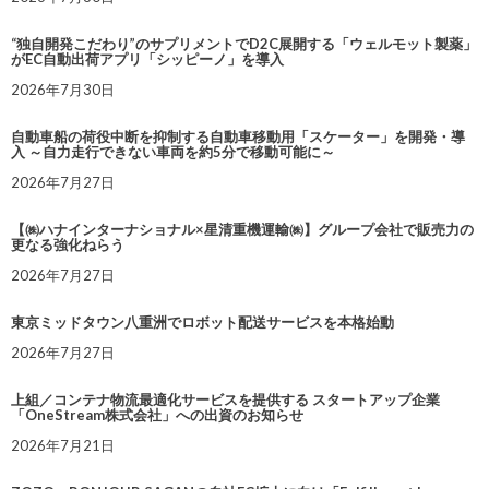
“独自開発こだわり”のサプリメントでD2C展開する「ウェルモット製薬」
がEC自動出荷アプリ「シッピーノ」を導入
2026年7月30日
自動車船の荷役中断を抑制する自動車移動用「スケーター」を開発・導
入 ～自力走行できない車両を約5分で移動可能に～
2026年7月27日
【㈱ハナインターナショナル×星清重機運輸㈱】グループ会社で販売力の
更なる強化ねらう
2026年7月27日
東京ミッドタウン八重洲でロボット配送サービスを本格始動
2026年7月27日
上組／コンテナ物流最適化サービスを提供する スタートアップ企業
「OneStream株式会社」への出資のお知らせ
2026年7月21日