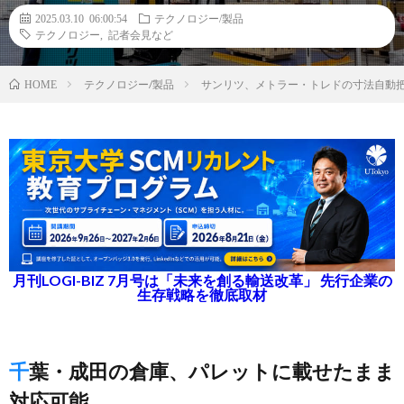
2025.03.10 06:00:54
テクノロジー/製品
テクノロジー
,
記者会見など
テクノロジー/製品
サンリツ、メトラー・トレドの寸法自動
HOME
月刊LOGI-BIZ 7月号は「未来を創る輸送改革」 先行企業の
生存戦略を徹底取材
千葉・成田の倉庫、パレットに載せたまま
対応可能