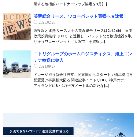
業する包括的パートナーシップ協定を1月[…]
芙蓉総合リース、ワコーパレット買収へ★速報
2025.02.26
政投銀と連携 リース大手の芙蓉総合リースは2月26日、日本
政策投資銀行（DBJ）と連携し、パレットなど物流機器を取
り扱うワコーパレット（大阪市）を買収[…]
ニトリグループのホームロジスティクス、海上コン
テナ輸送に参入
2021.09.27
ドレージ担う新会社設立、関東圏からスタート：物流拠点再
配置受け事業拡大図る 関連記事：ニトリHD、神戸のポート
アイランドに8・1万平方メートルの新たな[…]