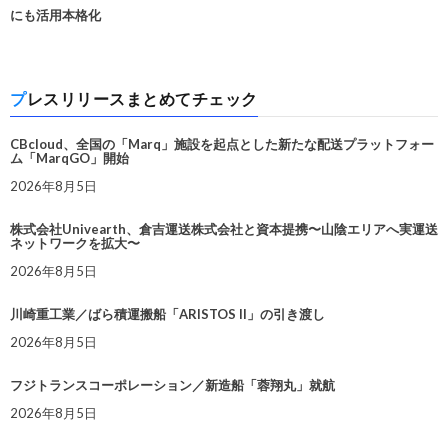
にも活用本格化
プレスリリースまとめてチェック
CBcloud、全国の「Marq」施設を起点とした新たな配送プラットフォー
ム「MarqGO」開始
2026年8月5日
株式会社Univearth、倉吉運送株式会社と資本提携〜山陰エリアへ実運送
ネットワークを拡大〜
2026年8月5日
川崎重工業／ばら積運搬船「ARISTOS II」の引き渡し
2026年8月5日
フジトランスコーポレーション／新造船「蓉翔丸」就航
2026年8月5日