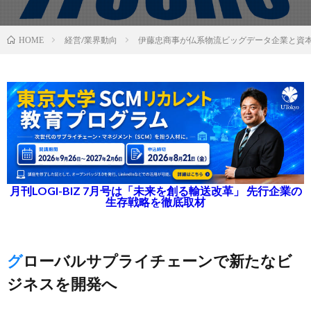
経営/業界動向
伊藤忠商事が仏系物流ビッグデータ企業と資
HOME
月刊LOGI-BIZ 7月号は「未来を創る輸送改革」 先行企業の
生存戦略を徹底取材
グローバルサプライチェーンで新たなビ
ジネスを開発へ