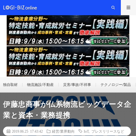
独自取材
物流施設/不動産
災害/事故/不祥事
テクノロジー/製品
伊藤忠商事が仏系物流ビッグデータ企
業と資本・業務提携
2019.06.25 17:43:42
経営/業界動向
IoT
,
プレスリリースなど