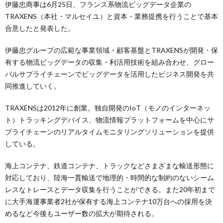
伊藤忠商事は6月25日、フランス系物流ビッグデータ企業の
TRAXENS（本社・マルセイユ）と資本・業務提携を行うことで基本
合意したと発表した。
伊藤忠グループの広範な事業領域・顧客基盤とTRAXENSが開発・保
有する物流ビッグデータの収集・利活用技術を組み合わせ、グロー
バルサプライチェーンでビッグデータを活用したビジネス開発を共
同推進していく。
TRAXENSは2012年に創業。独自開発のIoT（モノのインターネッ
ト）トラッキングデバイス、物流情報プラットフォームを中心にサ
プライチェーンのリアルタイムモニタリングソリューションを提供
している。
海上コンテナ、鉄道コンテナ、トラックなどさまざまな輸送形態に
対応しており、陸海一貫輸送で地理的・時間的な制約のないシーム
レスなトレースとデータ収集を行うことができる。また20年初まで
に大手海運事業者2社が保有する海上コンテナ10万台への採用を決
めるなど今後もユーザー数の拡大が期待される。