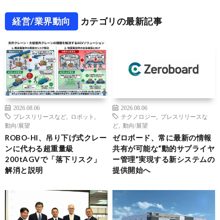
経営/業界動向
カテゴリの最新記事
2026.08.06
2026.08.06
プレスリリースなど
,
ロボット
,
テクノロジー
,
プレスリリースな
動向/展望
ど
,
動向/展望
ROBO-HI、吊り下げ式クレー
ゼロボード、常に最新の情報
ンに代わる超重量級
共有が可能な“動的サプライヤ
200tAGVで「落下リスク」
ー管理”実現する新システムの
解消と説明
提供開始へ