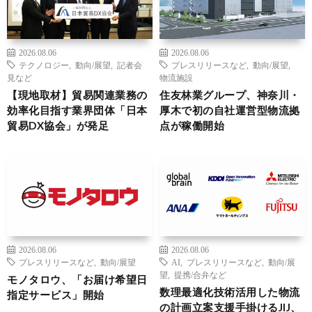
2026.08.06
2026.08.06
テクノロジー
,
動向/展望
,
記者会
プレスリリースなど
,
動向/展望
,
見など
物流施設
【現地取材】貿易関連業務の
住友林業グループ、神奈川・
効率化目指す業界団体「日本
厚木で初の自社運営型物流拠
貿易DX協会」が発足
点が稼働開始
2026.08.06
2026.08.06
プレスリリースなど
,
動向/展望
AI
,
プレスリリースなど
,
動向/展
望
,
提携/合弁など
モノタロウ、「お届け希望日
数理最適化技術活用した物流
指定サービス」開始
の計画立案支援手掛けるJIJ、