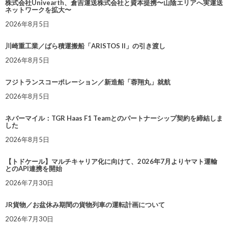
株式会社Univearth、倉吉運送株式会社と資本提携〜山陰エリアへ実運送
ネットワークを拡大〜
2026年8月5日
川崎重工業／ばら積運搬船「ARISTOS II」の引き渡し
2026年8月5日
フジトランスコーポレーション／新造船「蓉翔丸」就航
2026年8月5日
ネバーマイル：TGR Haas F1 Teamとのパートナーシップ契約を締結しま
した
2026年8月5日
【トドケール】マルチキャリア化に向けて、2026年7月よりヤマト運輸
とのAPI連携を開始
2026年7月30日
JR貨物／お盆休み期間の貨物列車の運転計画について
2026年7月30日