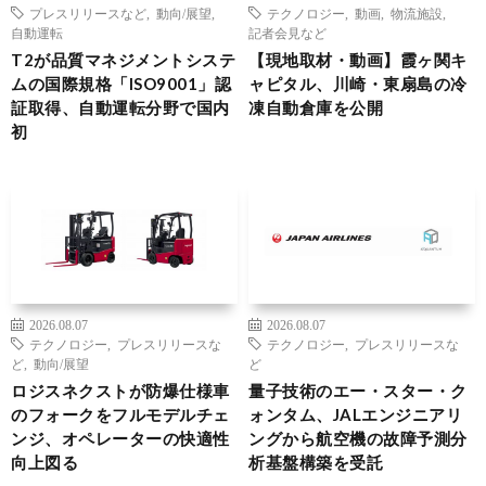
プレスリリースなど
,
動向/展望
,
テクノロジー
,
動画
,
物流施設
,
自動運転
記者会見など
T2が品質マネジメントシステ
【現地取材・動画】霞ヶ関キ
ムの国際規格「ISO9001」認
ャピタル、川崎・東扇島の冷
証取得、自動運転分野で国内
凍自動倉庫を公開
初
2026.08.07
2026.08.07
テクノロジー
,
プレスリリースな
テクノロジー
,
プレスリリースな
ど
,
動向/展望
ど
ロジスネクストが防爆仕様車
量子技術のエー・スター・ク
のフォークをフルモデルチェ
ォンタム、JALエンジニアリ
ンジ、オペレーターの快適性
ングから航空機の故障予測分
向上図る
析基盤構築を受託