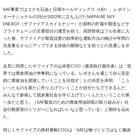
SAF事業ではコスモ石油と日揮ホールディングス（HD）、レボイン
ターナショナルの3社が2022年に立ち上げたSAFFAIRE SKY
ENERGY（サファイアスカイエナジー）が原料の貯蔵や製造などサ
プライチェーンの主要部分の運営を担う。高田部長はフル生産に入
った後、サファイアが製造説委の効率的な運転方法の検討や年間の
生産量をさらにアップできる技術の開発などを担うとの見通しを示
した。
会見に同席したサファイアの山本哲COO（最高執行責任者）は「世
界では廃食用油の争奪戦になっている。レボさんを通じて自ら安定
的に廃食油を調達していくことを目指す」との決意を表明。「こう
いったものを新たに作り上げていくことが自分たちでできるんだ、
みんなで参画して脱炭素社会を作り上げていくんだということの第
一歩だと思う。（SAF製造のための廃食用油回収の取り組みが）社
会行動変容のトリガーになればいいなと思っている」と期待を込め
た。
同じくサファイアの西村勇毅COOは「SAFは物づくりではなく価値