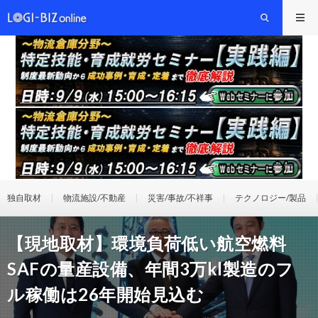
独自取材
物流施設/不動産
災害/事故/不祥事
テクノロジー/製品
【現地取材】環境負荷低い航空燃料
SAFの量産設備、年間3万kl製造のフ
ル稼働は26年開始見込む