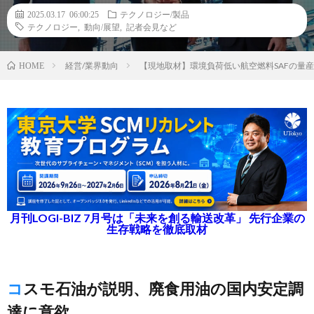
2025.03.17 06:00:25
テクノロジー/製品
テクノロジー
,
動向/展望
,
記者会見など
経営/業界動向
【現地取材】環境負荷低い航空燃料SAFの量産
HOME
月刊LOGI-BIZ 7月号は「未来を創る輸送改革」 先行企業の
生存戦略を徹底取材
コスモ石油が説明、廃食用油の国内安定調
達に意欲