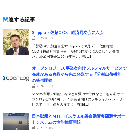
関連する記事
Shippio・佐藤CEO、経済同友会に入会
2025.10.10
「貿易DX」加速目指す Shippioは10月8日、佐藤孝徳
CEO（最高経営責任者）が経済同友会に入会したと発表し
た。 経済同友会は1946年発足。幅[…]
オープンロジ、EC事業者向けフルフィルサービスで
在庫がある商品から先に発送する「分割出荷機能」
の提供開始
2026.03.20
Shopify利用で可能、冷凍と常温の仕分けなどにも対応 オー
プンロジは3月19日、EC事業者向けのフルフィルメントサー
ビスで、同一顧客の注文に「在庫[…]
日本郵船とMTI、イスラエル製自動衝突回避サポー
トシステムの性能検証開始
2021.09.08