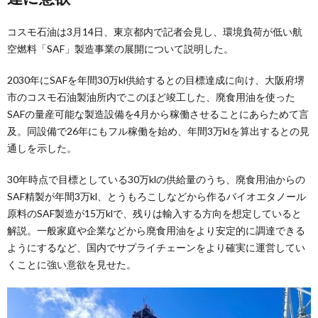
コスモ石油は3月14日、東京都内で記者会見し、環境負荷が低い航
空燃料「SAF」製造事業の展開について説明した。
2030年にSAFを年間30万kl供給するとの目標達成に向け、大阪府堺
市のコスモ石油製油所内でこのほど竣工した、廃食用油を使った
SAFの量産可能な製造設備を4月から稼働させることにあらためて言
及。同設備で26年にもフル稼働を始め、年間3万klを算出するとの見
通しを示した。
30年時点で目標としている30万klの供給量のうち、廃食用油からの
SAF精製が年間3万kl、とうもろこしなどから作るバイオエタノール
原料のSAF製造が15万klで、残りは輸入する方向を想定していると
解説。一般家庭や企業などから廃食用油をより安定的に調達できる
ようにするなど、国内でサプライチェーンをより確実に運営してい
くことに強い意欲を見せた。