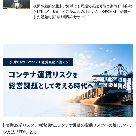
夜間や船舶交通多い海域でも周辺の認識可能と期待 日本郵船
とMTIは9月8日、イスラエルのオルカAI（ORCA AI）が開発
した船舶の見張り業務をサポー[…]
[PR]地政学リスク、港湾混雑…コンテナ運賃の変動リスクへの新しいヘッ
ジ方法「FFA」とは