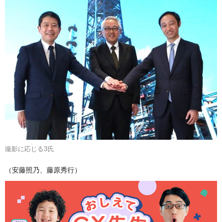
撮影に応じる3氏
（安藤照乃、藤原秀行）