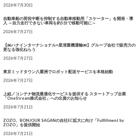
2026年7月30日
自動車船の荷役中断を抑制する自動車移動用「スケーター」を開発・導
入 ～自力走行できない車両を約5分で移動可能に～
2026年7月27日
【㈱ハナインターナショナル×星清重機運輸㈱】グループ会社で販売力の
更なる強化ねらう
2026年7月27日
東京ミッドタウン八重洲でロボット配送サービスを本格始動
2026年7月27日
上組／コンテナ物流最適化サービスを提供する スタートアップ企業
「OneStream株式会社」への出資のお知らせ
2026年7月21日
ZOZO、BONJOUR SAGANの自社EC拡大に向け「Fulfillment by
ZOZO」を提供開始
2026年7月21日