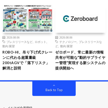
2026.08.06
2026.08.06
プレスリリースなど
,
ロボット
,
テクノロジー
,
プレスリリースな
動向/展望
ど
,
動向/展望
ROBO-HI、吊り下げ式クレー
ゼロボード、常に最新の情報
ンに代わる超重量級
共有が可能な“動的サプライヤ
200tAGVで「落下リスク」
ー管理”実現する新システムの
解消と説明
提供開始へ
Back to Top
メルマガ会員登録