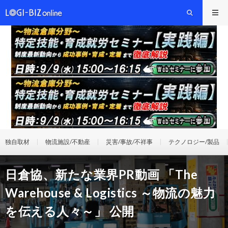
独自取材
物流施設/不動産
災害/事故/不祥事
テクノロジー/製品
日倉協、新たな業界PR動画 「The
Warehouse & Logistics ～物流の魅力
を伝える人々～」 公開