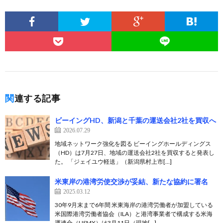
関連する記事
ビーイングHD、新潟と千葉の運送会社2社を買収へ
2026.07.29
地域ネットワーク強化を図る ビーイングホールディングス
（HD）は7月27日、地域の運送会社2社を買収すると発表し
た。 「ジェイユウ軽送」（新潟県村上市[…]
米東岸の港湾労使交渉が妥結、新たな協約に署名
2025.03.12
30年9月末まで6年間 米東海岸の港湾労働者が加盟している
米国際港湾労働者協会（ILA）と港湾事業者で構成する米海
運連合（USMX）は3月11日（現地[…]