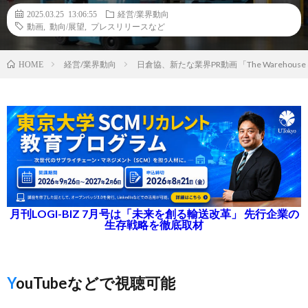
2025.03.25 13:06:55
経営/業界動向
動画
,
動向/展望
,
プレスリリースなど
経営/業界動向
日倉協、新たな業界PR動画 「The Warehouse
HOME
月刊LOGI-BIZ 7月号は「未来を創る輸送改革」 先行企業の
生存戦略を徹底取材
YouTubeなどで視聴可能