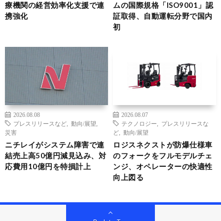
療機関の経営効率化支援で連
ムの国際規格「ISO9001」認
携強化
証取得、自動運転分野で国内
初
2026.08.08
2026.08.07
プレスリリースなど
,
動向/展望
,
テクノロジー
,
プレスリリースな
災害
ど
,
動向/展望
ニチレイがシステム障害で連
ロジスネクストが防爆仕様車
結売上高50億円減見込み、対
のフォークをフルモデルチェ
応費用10億円を特損計上
ンジ、オペレーターの快適性
向上図る