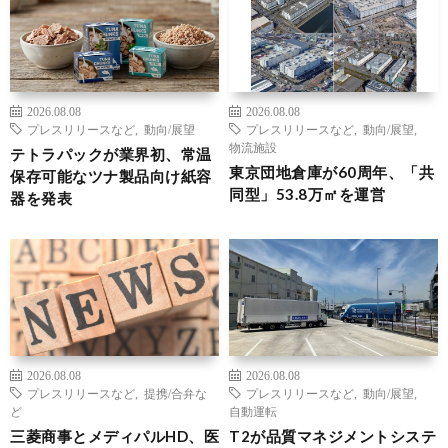
2026.08.08
2026.08.08
プレスリリースなど
,
動向/展望
プレスリリースなど
,
動向/展望
,
物流施設
テトラパックが業界初、常温
東京団地倉庫が60周年、「共
保存可能なツナ製品向け紙容
同型」53.8万㎡を運営
器を発表
2026.08.08
2026.08.08
プレスリリースなど
,
提携/合弁な
プレスリリースなど
,
動向/展望
,
ど
自動運転
三菱商事とメディパルHD、医
T2が品質マネジメントシステ