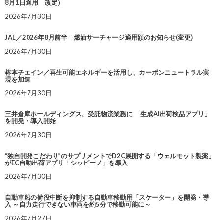
8月1日適用 改定）
2026年7月30日
JAL／2026年8月前半 燃油サーチャージ適用額のお知らせ(変更)
2026年7月30日
椿本チエイン／再生可能エネルギーを活用し、カーボンニュートラル実
現を加速
2026年7月30日
三井倉庫ホールディングス、受託物流業務に 「生成AI出荷検品アプリ」
を開発・導入開始
2026年7月30日
“独自開発こだわり”のサプリメントでD2C展開する「ウェルモット製薬」
がEC自動出荷アプリ「シッピーノ」を導入
2026年7月30日
自動車船の荷役中断を抑制する自動車移動用「スケーター」を開発・導
入 ～自力走行できない車両を約5分で移動可能に～
2026年7月27日