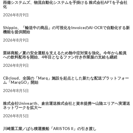
両備システムズ、物流自動化システムを手掛ける 株式会社APTを子会社
化
2026年8月9日
Shippio、「輸送中の商品」の可視化をInvoiceのAI-OCRで自動化する新
機能を提供開始
2026年8月9日
栗林商船／夏の安全運航を支えるため熱中症対策を強化。今年から船員
への飲料配布を開始、4年目となるファン付き作業服の支給も継続
2026年8月9日
CBcloud、全国の「Marq」施設を起点とした新たな配送プラットフォー
ム「MarqGO」開始
2026年8月5日
株式会社Univearth、倉吉運送株式会社と資本提携〜山陰エリアへ実運送
ネットワークを拡大〜
2026年8月5日
川崎重工業／ばら積運搬船「ARISTOS II」の引き渡し