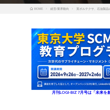
経営/業界動向
英ボルテクサ、石油製品
HOME
月刊LOGI-BIZ 7月号は「未