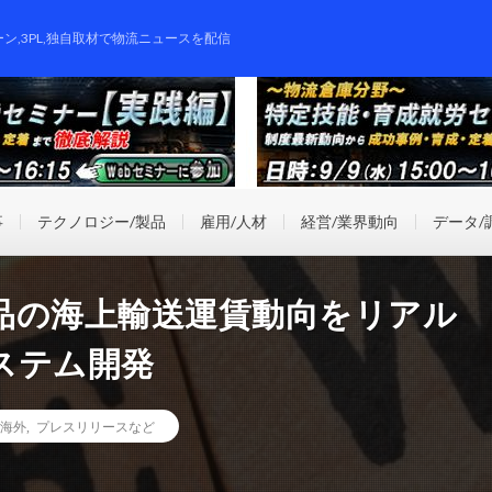
ーン,3PL,独自取材で物流ニュースを配信
事
テクノロジー/製品
雇用/人材
経営/業界動向
データ/
品の海上輸送運賃動向をリアル
ステム開発
海外
,
プレスリリースなど