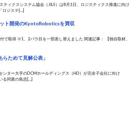
スティクスシステム協会（JILS）は8月1日、ロジスティクス推進に向け
ロジステ[…]
発のKyotoRoboticsを買収
日付で取得 ※1、2パラ目を一部差し替えました 関連記事： 【独自取材、
「あらためて見解公表」
ムセンター大手のDCMホールディングス（HD）が完全子会社に向け
る同業の島忠[…]