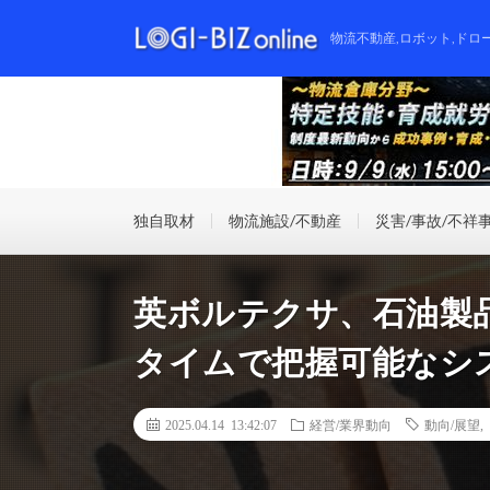
物流不動産,ロボット,ドロ
独自取材
物流施設/不動産
災害/事故/不祥
英ボルテクサ、石油製
タイムで把握可能なシ
2025.04.14 13:42:07
経営/業界動向
動向/展望
,