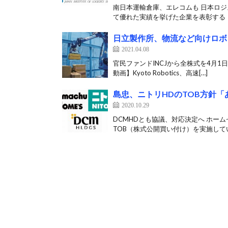
南日本運輸倉庫、エレコムも 日本ロジ
て優れた実績を挙げた企業を表彰する「
日立製作所、物流など向けロボット開
2021.04.08
官民ファンドINCJから全株式を4月1
動画】Kyoto Robotics、高速[…]
島忠、ニトリHDのTOB方針
2020.10.29
DCMHDとも協議、対応決定へ ホー
TOB（株式公開買い付け）を実施してい