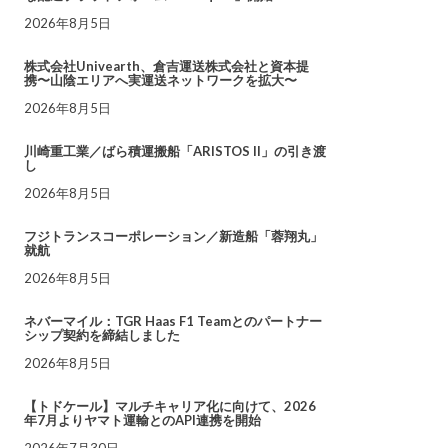
2026年8月5日
株式会社Univearth、倉吉運送株式会社と資本提
携〜山陰エリアへ実運送ネットワークを拡大〜
2026年8月5日
川崎重工業／ばら積運搬船「ARISTOS II」の引き渡
し
2026年8月5日
フジトランスコーポレーション／新造船「蓉翔丸」
就航
2026年8月5日
ネバーマイル：TGR Haas F1 Teamとのパートナー
シップ契約を締結しました
2026年8月5日
【トドケール】マルチキャリア化に向けて、2026
年7月よりヤマト運輸とのAPI連携を開始
2026年7月30日