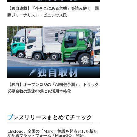
【独自連載】「今そこにある危機」を読み解く 国
際ジャーナリスト・ビニシウス氏
【独自】オープンロジの「AI梱包予測」、トラック
必要台数の迅速把握にも活用本格化
プレスリリースまとめてチェック
CBcloud、全国の「Marq」施設を起点とした新た
な配送プラットフォーム「MarqGO」開始