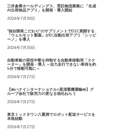
三井倉庫ホールディングス、受託物流業務に 「生成
AI出荷検品アプリ」を開発・導入開始
2026年7月30日
“独自開発こだわり”のサプリメントでD2C展開する
「ウェルモット製薬」がEC自動出荷アプリ「シッピ
ーノ」を導入
2026年7月30日
自動車船の荷役中断を抑制する自動車移動用「スケ
ーター」を開発・導入 ～自力走行できない車両を約
5分で移動可能に～
2026年7月27日
【㈱ハナインターナショナル×星清重機運輸㈱】グ
ループ会社で販売力の更なる強化ねらう
2026年7月27日
東京ミッドタウン八重洲でロボット配送サービスを
本格始動
2026年7月27日