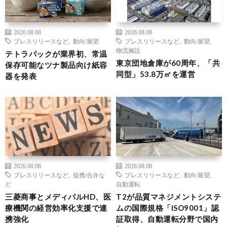
2026.08.08
2026.08.08
プレスリリースなど
,
動向/展望
プレスリリースなど
,
動向/展望
,
物流施設
テトラパックが業界初、常温
東京団地倉庫が60周年、「共
保存可能なツナ製品向け紙容
同型」53.8万㎡を運営
器を発表
2026.08.08
2026.08.08
プレスリリースなど
,
提携/合弁な
プレスリリースなど
,
動向/展望
,
ど
自動運転
三菱商事とメディパルHD、医
T2が品質マネジメントシステ
療機関の経営効率化支援で連
ムの国際規格「ISO9001」認
携強化
証取得、自動運転分野で国内