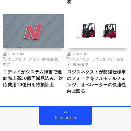
初
2026.08.08
2026.08.07
プレスリリースなど
,
動向/展望
,
テクノロジー
,
プレスリリースな
災害
ど
,
動向/展望
ニチレイがシステム障害で連
ロジスネクストが防爆仕様車
結売上高50億円減見込み、対
のフォークをフルモデルチェ
応費用10億円を特損計上
ンジ、オペレーターの快適性
向上図る
Back to Top