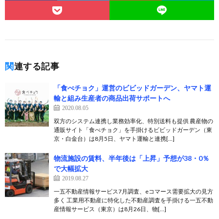
関連する記事
「食べチョク」運営のビビッドガーデン、ヤマト運
輸と組み生産者の商品出荷サポートへ
2020.08.05
双方のシステム連携し業務効率化、特別送料も提供 農産物の
通販サイト「食べチョク」を手掛けるビビッドガーデン（東
京・白金台）は8月5日、ヤマト運輸と連携[…]
物流施設の賃料、半年後は「上昇」予想が38・0％
で大幅拡大
2019.08.27
一五不動産情報サービス7月調査、eコマース需要拡大の見方
多く 工業用不動産に特化した不動産調査を手掛ける一五不動
産情報サービス（東京）は8月26日、物[…]