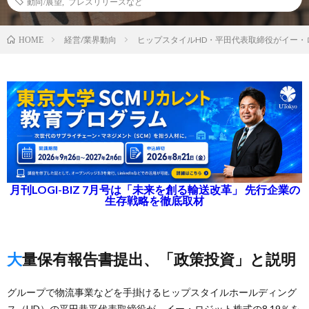
動向/展望
,
プレスリリースなど
経営/業界動向
ヒップスタイルHD・平田代表取締役がイー・
HOME
月刊LOGI-BIZ 7月号は「未来を創る輸送改革」 先行企業の
生存戦略を徹底取材
大量保有報告書提出、「政策投資」と説明
グループで物流事業などを手掛けるヒップスタイルホールディング
ス（HD）の平田恭平代表取締役が、イー・ロジット株式の8.19％を