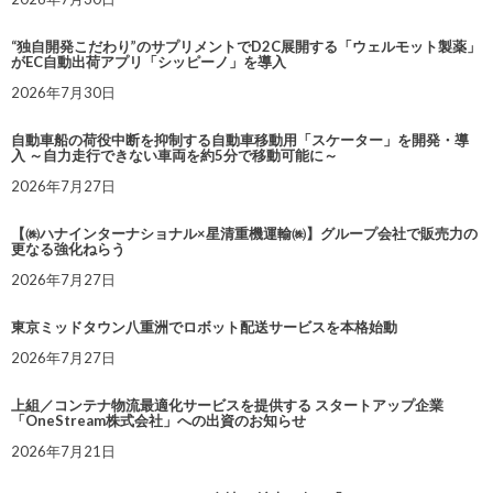
“独自開発こだわり”のサプリメントでD2C展開する「ウェルモット製薬」
がEC自動出荷アプリ「シッピーノ」を導入
2026年7月30日
自動車船の荷役中断を抑制する自動車移動用「スケーター」を開発・導
入 ～自力走行できない車両を約5分で移動可能に～
2026年7月27日
【㈱ハナインターナショナル×星清重機運輸㈱】グループ会社で販売力の
更なる強化ねらう
2026年7月27日
東京ミッドタウン八重洲でロボット配送サービスを本格始動
2026年7月27日
上組／コンテナ物流最適化サービスを提供する スタートアップ企業
「OneStream株式会社」への出資のお知らせ
2026年7月21日