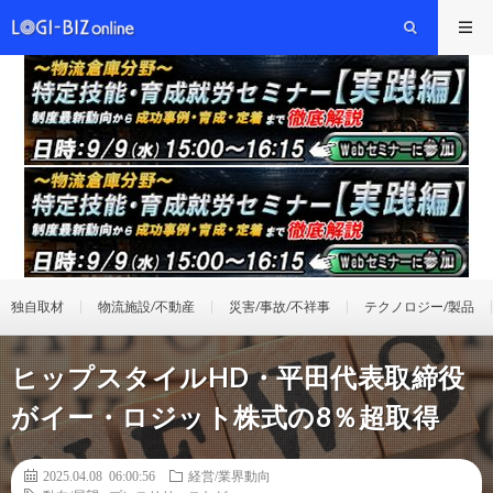
独自取材
物流施設/不動産
災害/事故/不祥事
テクノロジー/製品
ヒップスタイルHD・平田代表取締役
がイー・ロジット株式の8％超取得
2025.04.08 06:00:56
経営/業界動向