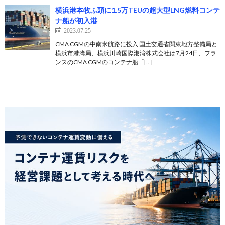
横浜港本牧ふ頭に1.5万TEUの超大型LNG燃料コンテ
ナ船が初入港
2023.07.25
CMA CGMの中南米航路に投入 国土交通省関東地方整備局と
横浜市港湾局、横浜川崎国際港湾株式会社は7月24日、フラ
ンスのCMA CGMのコンテナ船「[…]