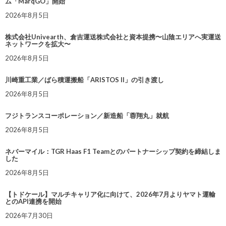
ム「MarqGO」開始
2026年8月5日
株式会社Univearth、倉吉運送株式会社と資本提携〜山陰エリアへ実運送
ネットワークを拡大〜
2026年8月5日
川崎重工業／ばら積運搬船「ARISTOS II」の引き渡し
2026年8月5日
フジトランスコーポレーション／新造船「蓉翔丸」就航
2026年8月5日
ネバーマイル：TGR Haas F1 Teamとのパートナーシップ契約を締結しま
した
2026年8月5日
【トドケール】マルチキャリア化に向けて、2026年7月よりヤマト運輸
とのAPI連携を開始
2026年7月30日