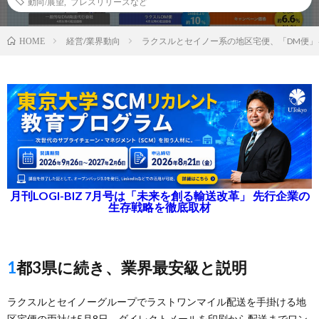
動向/展望
,
プレスリリースなど
経営/業界動向
ラクスルとセイノー系の地区宅便、「DM便」
HOME
月刊LOGI-BIZ 7月号は「未来を創る輸送改革」 先行企業の
生存戦略を徹底取材
1都3県に続き、業界最安級と説明
ラクスルとセイノーグループでラストワンマイル配送を手掛ける地
区宅便の両社は5月8日、ダイレクトメールを印刷から配送までワン