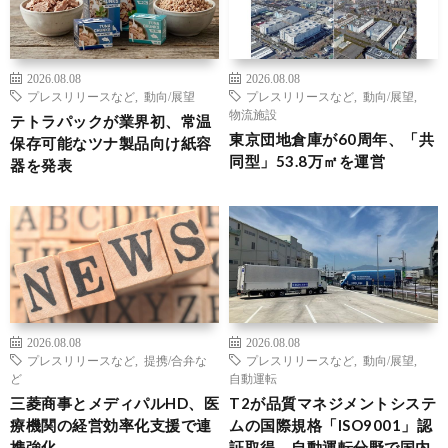
2026.08.08
2026.08.08
プレスリリースなど
,
動向/展望
プレスリリースなど
,
動向/展望
,
物流施設
テトラパックが業界初、常温
東京団地倉庫が60周年、「共
保存可能なツナ製品向け紙容
同型」53.8万㎡を運営
器を発表
2026.08.08
2026.08.08
プレスリリースなど
,
提携/合弁な
プレスリリースなど
,
動向/展望
,
ど
自動運転
三菱商事とメディパルHD、医
T2が品質マネジメントシステ
療機関の経営効率化支援で連
ムの国際規格「ISO9001」認
携強化
証取得、自動運転分野で国内