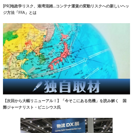
[PR]地政学リスク、港湾混雑…コンテナ運賃の変動リスクへの新しいヘッ
ジ方法「FFA」とは
【次回から大幅リニューアル！】「今そこにある危機」を読み解く 国
際ジャーナリスト・ビニシウス氏