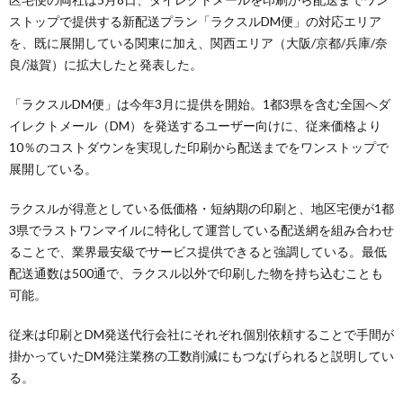
ストップで提供する新配送プラン「ラクスルDM便」の対応エリア
を、既に展開している関東に加え、関西エリア（大阪/京都/兵庫/奈
良/滋賀）に拡大したと発表した。
「ラクスルDM便」は今年3月に提供を開始。1都3県を含む全国へダ
イレクトメール（DM）を発送するユーザー向けに、従来価格より
10％のコストダウンを実現した印刷から配送までをワンストップで
展開している。
ラクスルが得意としている低価格・短納期の印刷と、地区宅便が1都
3県でラストワンマイルに特化して運営している配送網を組み合わせ
ることで、業界最安級でサービス提供できると強調している。最低
配送通数は500通で、ラクスル以外で印刷した物を持ち込むことも
可能。
従来は印刷とDM発送代行会社にそれぞれ個別依頼することで手間が
掛かっていたDM発注業務の工数削減にもつなげられると説明してい
る。