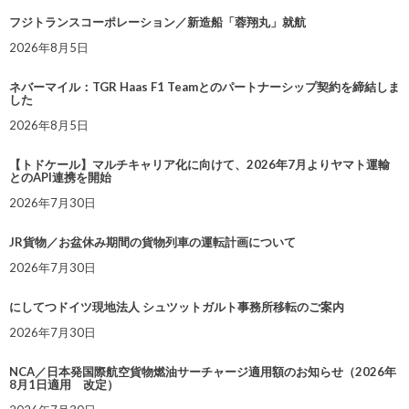
フジトランスコーポレーション／新造船「蓉翔丸」就航
2026年8月5日
ネバーマイル：TGR Haas F1 Teamとのパートナーシップ契約を締結しま
した
2026年8月5日
【トドケール】マルチキャリア化に向けて、2026年7月よりヤマト運輸
とのAPI連携を開始
2026年7月30日
JR貨物／お盆休み期間の貨物列車の運転計画について
2026年7月30日
にしてつドイツ現地法人 シュツットガルト事務所移転のご案内
2026年7月30日
NCA／日本発国際航空貨物燃油サーチャージ適用額のお知らせ（2026年
8月1日適用 改定）