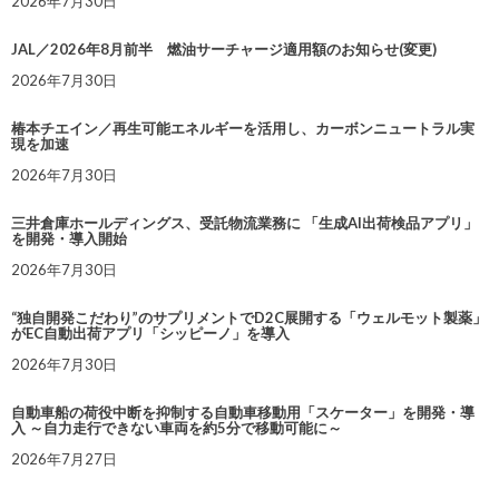
2026年7月30日
JAL／2026年8月前半 燃油サーチャージ適用額のお知らせ(変更)
2026年7月30日
椿本チエイン／再生可能エネルギーを活用し、カーボンニュートラル実
現を加速
2026年7月30日
三井倉庫ホールディングス、受託物流業務に 「生成AI出荷検品アプリ」
を開発・導入開始
2026年7月30日
“独自開発こだわり”のサプリメントでD2C展開する「ウェルモット製薬」
がEC自動出荷アプリ「シッピーノ」を導入
2026年7月30日
自動車船の荷役中断を抑制する自動車移動用「スケーター」を開発・導
入 ～自力走行できない車両を約5分で移動可能に～
2026年7月27日