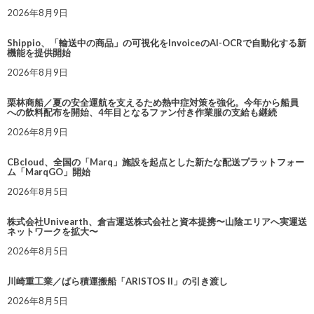
2026年8月9日
Shippio、「輸送中の商品」の可視化をInvoiceのAI-OCRで自動化する新
機能を提供開始
2026年8月9日
栗林商船／夏の安全運航を支えるため熱中症対策を強化。今年から船員
への飲料配布を開始、4年目となるファン付き作業服の支給も継続
2026年8月9日
CBcloud、全国の「Marq」施設を起点とした新たな配送プラットフォー
ム「MarqGO」開始
2026年8月5日
株式会社Univearth、倉吉運送株式会社と資本提携〜山陰エリアへ実運送
ネットワークを拡大〜
2026年8月5日
川崎重工業／ばら積運搬船「ARISTOS II」の引き渡し
2026年8月5日