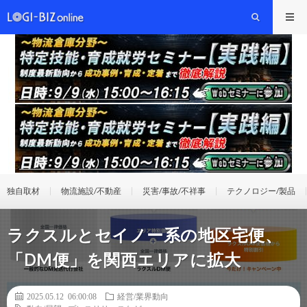
独自取材
物流施設/不動産
災害/事故/不祥事
テクノロジー/製品
ラクスルとセイノー系の地区宅便、
「DM便」を関西エリアに拡大
2025.05.12 06:00:08
経営/業界動向