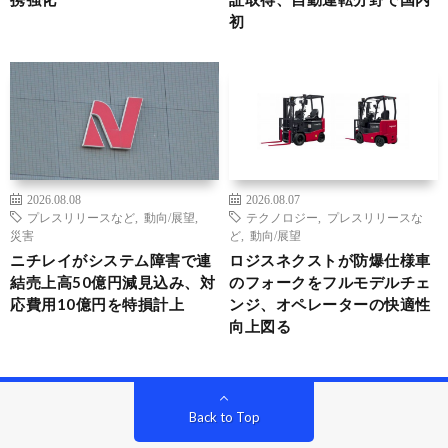
初
2026.08.08
2026.08.07
プレスリリースなど
,
動向/展望
,
テクノロジー
,
プレスリリースな
災害
ど
,
動向/展望
ニチレイがシステム障害で連
ロジスネクストが防爆仕様車
結売上高50億円減見込み、対
のフォークをフルモデルチェ
応費用10億円を特損計上
ンジ、オペレーターの快適性
向上図る
Back to Top