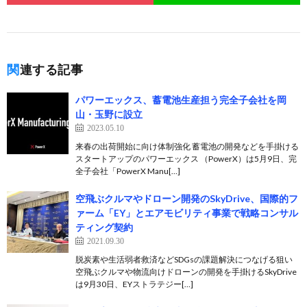
関連する記事
パワーエックス、蓄電池生産担う完全⼦会社を岡
山・玉野に設立
2023.05.10
来春の出荷開始に向け体制強化 蓄電池の開発などを手掛ける
スタートアップのパワーエックス （PowerX）は5月9日、完
全子会社「PowerX Manu[…]
空飛ぶクルマやドローン開発のSkyDrive、国際的フ
ァーム「EY」とエアモビリティ事業で戦略コンサル
ティング契約
2021.09.30
脱炭素や生活弱者救済などSDGsの課題解決につなげる狙い
空飛ぶクルマや物流向けドローンの開発を手掛けるSkyDrive
は9月30日、EYストラテジー[…]