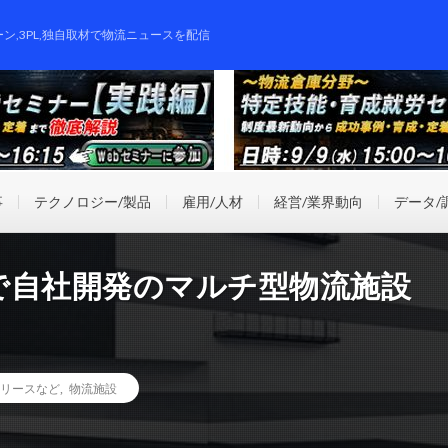
ーン,3PL,独自取材で物流ニュースを配信
事
テクノロジー/製品
雇用/人材
経営/業界動向
データ/
で自社開発のマルチ型物流施設
リースなど
,
物流施設