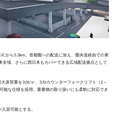
木ICから5.3km。首都圏への配送に加え、圏央道経由での東
東全域、さらに西日本もカバーできる広域配送拠点として
床荷重を3.0t/㎡、3.5tカウンターフォークリフト（2～
走行可能な仕様を採用。重量物の取り扱いにも柔軟に対応でき
トが入居可能とする。