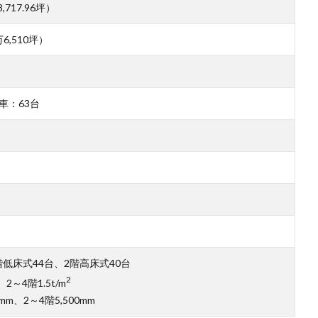
,717.96坪）
6,510坪）
車：63台
）
低床式44台、2階高床式40台
2
、2～4階1.5t/m
mm、2～4階5,500mm