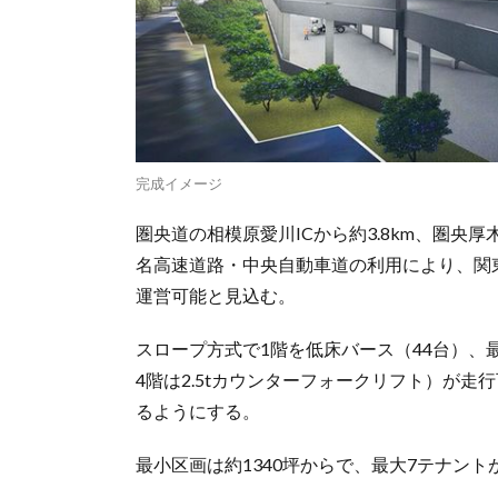
完成イメージ
圏央道の相模原愛川ICから約3.8km、圏央厚
名高速道路・中央自動車道の利用により、関
運営可能と見込む。
スロープ方式で1階を低床バース（44台）、最大
4階は2.5tカウンターフォークリフト）が
るようにする。
最小区画は約1340坪からで、最大7テナン