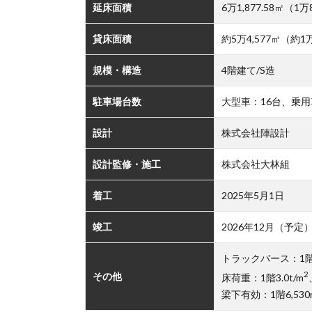
延床面積
6万1,877.58㎡（1万8
貸床面積
約5万4,577㎡（約1万
規模・構造
4階建て/S造
駐車場台数
大型車：16台、乗用
設計
株式会社陣設計
設計監修・施工
株式会社大林組
着工
2025年5月1日
竣工
2026年12月（予定
トラックバース：1階
2
その他
床荷重：1階3.0t/m
梁下有効：1階6,530