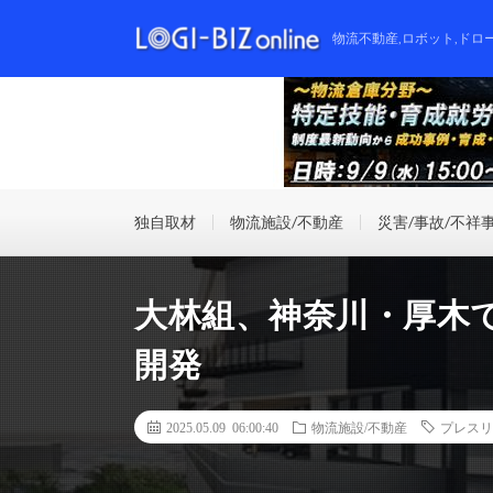
物流不動産,ロボット,ドロ
独自取材
物流施設/不動産
災害/事故/不祥
大林組、神奈川・厚木
開発
2025.05.09 06:00:40
物流施設/不動産
プレスリ