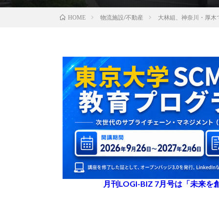
物流施設/不動産
大林組、神奈川・厚木
HOME
月刊LOGI-BIZ 7月号は「未