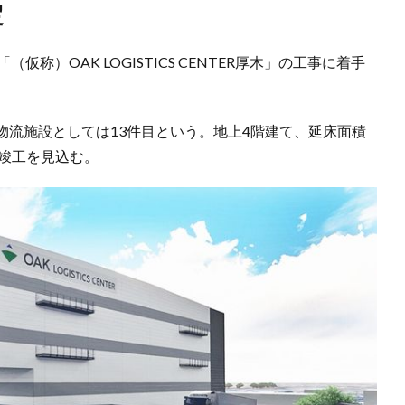
定
称）OAK LOGISTICS CENTER厚木」の工事に着手
物流施設としては13件目という。地上4階建て、延床面積
月の竣工を見込む。