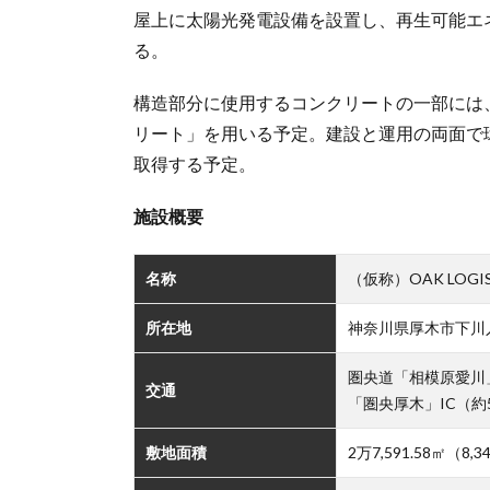
屋上に太陽光発電設備を設置し、再生可能エ
る。
構造部分に使用するコンクリートの一部には
リート」を用いる予定。建設と運用の両面で環境
取得する予定。
施設概要
名称
（仮称）OAK LOGIS
所在地
神奈川県厚木市下川入
圏央道「相模原愛川」I
交通
「圏央厚木」IC（約5
敷地面積
2万7,591.58㎡（8,3