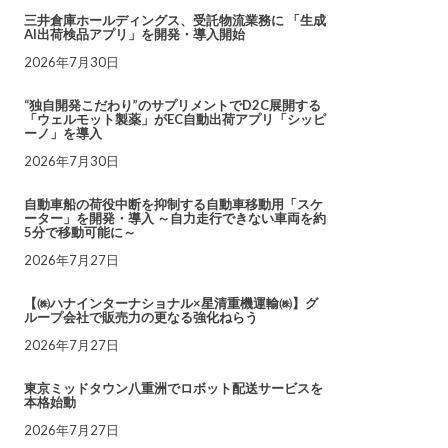
三井倉庫ホールディングス、受託物流業務に 「生成
AI出荷検品アプリ」を開発・導入開始
2026年7月30日
“独自開発こだわり”のサプリメントでD2C展開する
「ウェルモット製薬」がEC自動出荷アプリ「シッピ
ーノ」を導入
2026年7月30日
自動車船の荷役中断を抑制する自動車移動用「スケ
ーター」を開発・導入 ～自力走行できない車両を約
5分で移動可能に～
2026年7月27日
【㈱ハナインターナショナル×星清重機運輸㈱】グ
ループ会社で販売力の更なる強化ねらう
2026年7月27日
東京ミッドタウン八重洲でロボット配送サービスを
本格始動
2026年7月27日