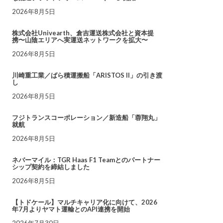
2026年8月5日
株式会社Univearth、倉吉運送株式会社と資本提
携〜山陰エリアへ実運送ネットワークを拡大〜
2026年8月5日
川崎重工業／ばら積運搬船「ARISTOS II」の引き渡
し
2026年8月5日
フジトランスコーポレーション／新造船「蓉翔丸」
就航
2026年8月5日
ネバーマイル：TGR Haas F1 Teamとのパートナー
シップ契約を締結しました
2026年8月5日
【トドケール】マルチキャリア化に向けて、2026
年7月よりヤマト運輸とのAPI連携を開始
2026年7月30日