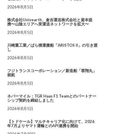
2026年8月5日
株式会社Univearth、倉吉運送株式会社と資本提
携〜山陰エリアへ実運送ネットワークを拡大〜
2026年8月5日
川崎重工業／ばら積運搬船「ARISTOS II」の引き渡
し
2026年8月5日
フジトランスコーポレーション／新造船「蓉翔丸」
就航
2026年8月5日
ネバーマイル：TGR Haas F1 Teamとのパートナー
シップ契約を締結しました
2026年8月5日
【トドケール】マルチキャリア化に向けて、2026
年7月よりヤマト運輸とのAPI連携を開始
2026年7月30日