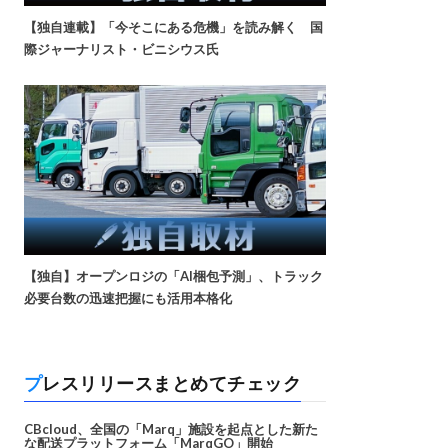
【独自連載】「今そこにある危機」を読み解く 国
際ジャーナリスト・ビニシウス氏
【独自】オープンロジの「AI梱包予測」、トラック
必要台数の迅速把握にも活用本格化
プレスリリースまとめてチェック
CBcloud、全国の「Marq」施設を起点とした新た
な配送プラットフォーム「MarqGO」開始