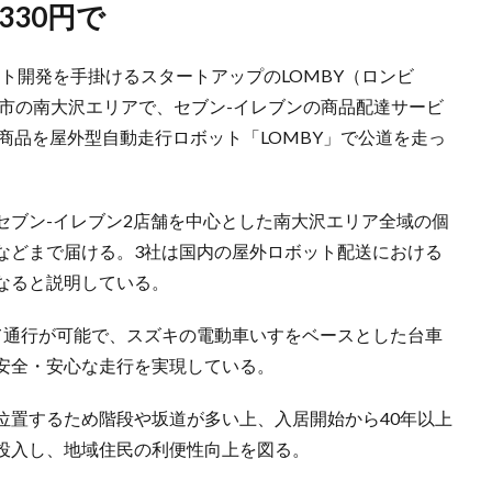
330円で
ボット開発を手掛けるスタートアップのLOMBY（ロンビ
市の南大沢エリアで、セブン-イレブンの商品配達サービ
品を屋外型自動走行ロボット「LOMBY」で公道を走っ
ブン-イレブン2店舗を中心とした南大沢エリア全域の個
どまで届ける。3社は国内の屋外ロボット配送における
なると説明している。
て通行が可能で、スズキの電動車いすをベースとした台車
し安全・安心な走行を実現している。
置するため階段や坂道が多い上、入居開始から40年以上
トを投入し、地域住民の利便性向上を図る。