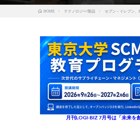
テクノロジー/製品
セブン－イレブン、
HOME
月刊LOGI-BIZ 7月号は「未