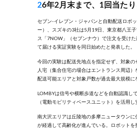
26年2月末まで、1回当たり
セブン-イレブン・ジャパンと自動配送ロ
ー）、スズキの3社は5月19日、東京都八王子
ス「7NOW」（セブンナウ）で注文を受けた商
て届ける実証実験を同日始めたと発表した。
今回の実験は配送先地点を指定せず、対象のセ
人宅（集合住宅の場合はエントランス周辺）な
配送可能エリアと対象戸数が過去最大規模に
LOMBYは信号や横断歩道などを自動認識し
（電動モビリティベースユニット）を活用
南大沢エリアは丘陵地の多摩ニュータウンに位
が経過して高齢化が進んでいる。ロボッ