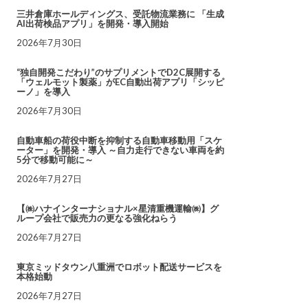
三井倉庫ホールディングス、受託物流業務に 「生成
AI出荷検品アプリ」を開発・導入開始
2026年7月30日
“独自開発こだわり”のサプリメントでD2C展開する
「ウェルモット製薬」がEC自動出荷アプリ「シッピ
ーノ」を導入
2026年7月30日
自動車船の荷役中断を抑制する自動車移動用「スケ
ーター」を開発・導入 ～自力走行できない車両を約
5分で移動可能に～
2026年7月27日
【㈱ハナインターナショナル×星清重機運輸㈱】グ
ループ会社で販売力の更なる強化ねらう
2026年7月27日
東京ミッドタウン八重洲でロボット配送サービスを
本格始動
2026年7月27日