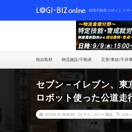
物流不動産,ロボット,ドロ
独自取材
物流施設/不動産
災害/事故/不祥
セブン－イレブン、東
ロボット使った公道走
2025.05.20 06:00:04
テクノロジー/製品
ロボッ