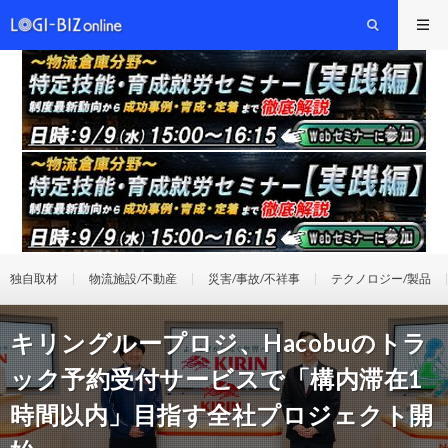
独自取材
物流施設/不動産
災害/事故/不祥事
テクノロジー/製品
キリングループロジ、Hacobuのトラ
ック予約受付サービスで「構内滞在1
時間以内」目指す全社プロジェクト開