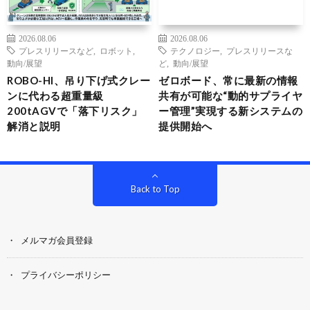
2026.08.06
2026.08.06
プレスリリースなど
,
ロボット
,
テクノロジー
,
プレスリリースな
動向/展望
ど
,
動向/展望
ROBO-HI、吊り下げ式クレー
ゼロボード、常に最新の情報
ンに代わる超重量級
共有が可能な“動的サプライヤ
200tAGVで「落下リスク」
ー管理”実現する新システムの
解消と説明
提供開始へ
Back to Top
メルマガ会員登録
プライバシーポリシー