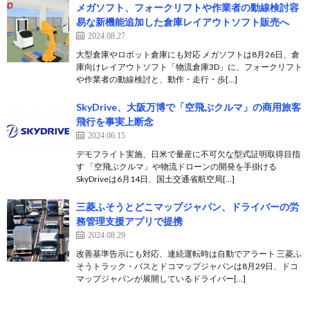
メガソフト、フォークリフトや作業者の動線検討容
易な新機能追加した倉庫レイアウトソフト販売へ
2024.08.27
大型倉庫やロボット倉庫にも対応 メガソフトは8月26日、倉
庫向けレイアウトソフト「物流倉庫3D」に、フォークリフト
や作業者の動線検討と、動作・走行・歩[…]
SkyDrive、大阪万博で「空飛ぶクルマ」の商用旅客
飛行を事実上断念
2024.06.15
デモフライト実施、日米で量産に不可欠な型式証明取得目指
す 「空飛ぶクルマ」や物流ドローンの開発を手掛ける
SkyDriveは6月14日、国土交通省航空局[…]
三菱ふそうとどこマップジャパン、ドライバーの労
務管理支援アプリで提携
2024.08.29
改善基準告示にも対応、連続運転時は自動でアラート 三菱ふ
そうトラック・バスとドコマップジャパンは8月29日、ドコ
マップジャパンが展開しているドライバー[…]