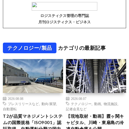
ロジスティクス管理の専門誌
月刊ロジスティクス・ビジネス
テクノロジー/製品
カテゴリの最新記事
2026.08.08
2026.08.07
プレスリリースなど
,
動向/展望
,
テクノロジー
,
動画
,
物流施設
,
自動運転
記者会見など
T2が品質マネジメントシステ
【現地取材・動画】霞ヶ関キ
ムの国際規格「ISO9001」認
ャピタル、川崎・東扇島の冷
証取得、自動運転分野で国内
凍自動倉庫を公開