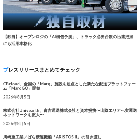
【独自】オープンロジの「AI梱包予測」、トラック必要台数の迅速把握
にも活用本格化
プレスリリースまとめてチェック
CBcloud、全国の「Marq」施設を起点とした新たな配送プラットフォー
ム「MarqGO」開始
2026年8月5日
株式会社Univearth、倉吉運送株式会社と資本提携〜山陰エリアへ実運送
ネットワークを拡大〜
2026年8月5日
川崎重工業／ばら積運搬船「ARISTOS II」の引き渡し