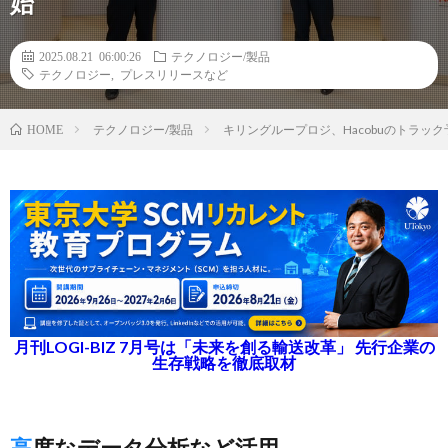
始
2025.08.21 06:00:26
テクノロジー/製品
テクノロジー
,
プレスリリースなど
テクノロジー/製品
キリングループロジ、Hacobuのトラ
HOME
月刊LOGI-BIZ 7月号は「未来を創る輸送改革」 先行企業の
生存戦略を徹底取材
高度なデータ分析など活用