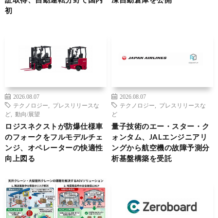
初
2026.08.07
2026.08.07
テクノロジー
,
プレスリリースな
テクノロジー
,
プレスリリースな
ど
,
動向/展望
ど
ロジスネクストが防爆仕様車
量子技術のエー・スター・ク
のフォークをフルモデルチェ
ォンタム、JALエンジニアリ
ンジ、オペレーターの快適性
ングから航空機の故障予測分
向上図る
析基盤構築を受託