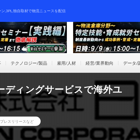
ーン,3PL,独自取材で物流ニュースを配信
事
テクノロジー/製品
雇用/人材
経営/業界動向
データ/
ーディングサービスで海外ユ
プレスリリースなど