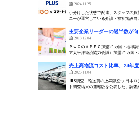
2024.11.25
小分けした状態で配達、スタッフの負荷
ニーが運営している介護・福祉施設向け
主要企業リーダーの過半数が向
2018.12.04
ＰｗＣのＡＰＥＣ加盟21カ国・地域
ア太平洋経済協力会議）加盟21カ国・地
売上高物流コスト比率、24年度
2025.11.04
JILS調査、輸送費の上昇際立つ 日本ロ
ト調査結果の速報版を公表した。調査結