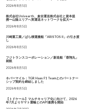
2026年8月5日
株式会社Univearth、倉吉運送株式会社と資本提
携〜山陰エリアへ実運送ネットワークを拡大〜
2026年8月5日
川崎重工業／ばら積運搬船「ARISTOS II」の引き渡
し
2026年8月5日
フジトランスコーポレーション／新造船「蓉翔丸」
就航
2026年8月5日
ネバーマイル：TGR Haas F1 Teamとのパートナー
シップ契約を締結しました
2026年8月5日
【トドケール】マルチキャリア化に向けて、2026
年7月よりヤマト運輸とのAPI連携を開始
2026年7月30日