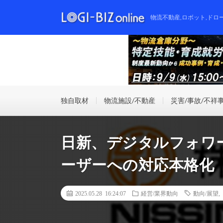
物流不動産,ロボット,ドロ
独自取材
物流施設/不動産
災害/事故/不祥
日新、デジタルフォワ
ーザーへの対応本格化
2025.05.28 16:24:07
経営/業界動向
動向/展望
,