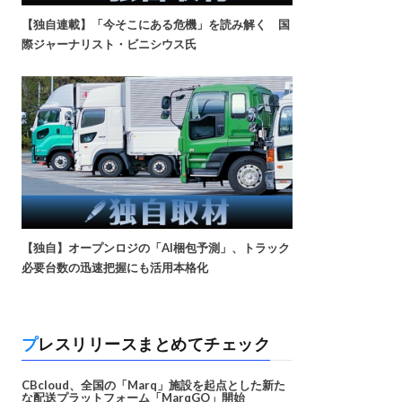
【独自連載】「今そこにある危機」を読み解く 国
際ジャーナリスト・ビニシウス氏
【独自】オープンロジの「AI梱包予測」、トラック
必要台数の迅速把握にも活用本格化
プレスリリースまとめてチェック
CBcloud、全国の「Marq」施設を起点とした新た
な配送プラットフォーム「MarqGO」開始