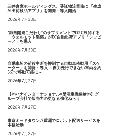
三井倉庫ホールディングス、受託物流業務に 「生成
AI出荷検品アプリ」を開発・導入開始
2026年7月30日
“独自開発こだわり”のサプリメントでD2C展開する
「ウェルモット製薬」がEC自動出荷アプリ「シッピ
ーノ」を導入
2026年7月30日
自動車船の荷役中断を抑制する自動車移動用「スケ
ーター」を開発・導入 ～自力走行できない車両を約
5分で移動可能に～
2026年7月27日
【㈱ハナインターナショナル×星清重機運輸㈱】グ
ループ会社で販売力の更なる強化ねらう
2026年7月27日
東京ミッドタウン八重洲でロボット配送サービスを
本格始動
2026年7月27日