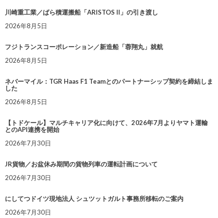
川崎重工業／ばら積運搬船「ARISTOS II」の引き渡し
2026年8月5日
フジトランスコーポレーション／新造船「蓉翔丸」就航
2026年8月5日
ネバーマイル：TGR Haas F1 Teamとのパートナーシップ契約を締結しま
した
2026年8月5日
【トドケール】マルチキャリア化に向けて、2026年7月よりヤマト運輸
とのAPI連携を開始
2026年7月30日
JR貨物／お盆休み期間の貨物列車の運転計画について
2026年7月30日
にしてつドイツ現地法人 シュツットガルト事務所移転のご案内
2026年7月30日