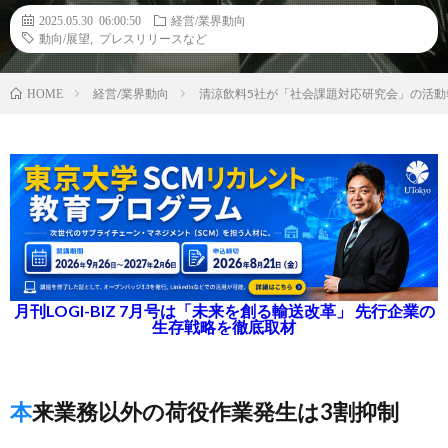
2025.05.30 06:00:50
経営/業界動向
動向/展望
,
プレスリリースなど
経営/業界動向
清涼飲料5社が「社会課題対応研究会」の活動
HOME
月刊LOGI-BIZ 7月号は「未来を創る輸送改革」 先行企業の
生存戦略を徹底取材
本来業務以外の荷役作業発生は3割抑制