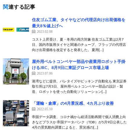
関連する記事
住友ゴム工業、タイヤなどの代理店向け出荷価格を
最大8％値上げへ
2023.02.08
コスト上昇受け、夏・冬用の両方対象 住友ゴム工業は2月7
日、国内市販用タイヤと関連のチューブ、フラップの代理店
向け出荷価格を改定すると発表した。 夏用[…]
屋外用ベルトコンベヤー部品や産業用ロボット手掛
けるJRC、8月9日に東証グロース市場上場
2023.07.06
港湾などに提供、パレタイズやピッキング自動化も 東京証券
取引所は7月5日、屋外用ベルトコンベヤー部品の設計・製
造、ロボットを使った自動化ソリューション[…]
「運輸・倉庫」の4月景況感、4カ月ぶり改善
2022.05.10
帝国データ調査、コロナ禍から経済活動再開で個人消費上向
きなどプラスか 帝国データバンク（TDB）が5月9日公表した
4月の景気動向調査によると、景況感の[…]