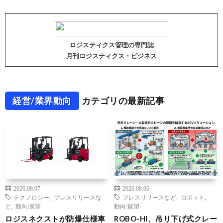
ロジスティクス管理の専門誌
月刊ロジスティクス・ビジネス
経営/業界動向
カテゴリの最新記事
2026.08.07
2026.08.06
テクノロジー
,
プレスリリースな
プレスリリースなど
,
ロボット
,
ど
,
動向/展望
動向/展望
ロジスネクストが防爆仕様車
ROBO-HI、吊り下げ式クレー