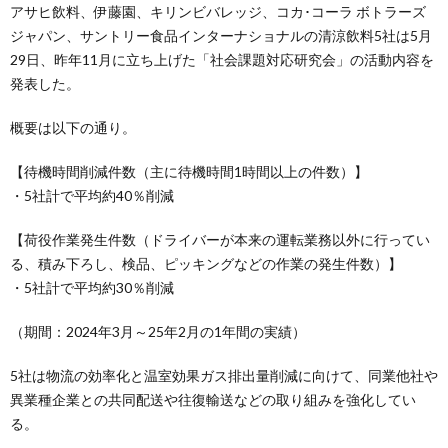
アサヒ飲料、伊藤園、キリンビバレッジ、コカ･コーラ ボトラーズ
ジャパン、サントリー食品インターナショナルの清涼飲料5社は5月
29日、昨年11月に立ち上げた「社会課題対応研究会」の活動内容を
発表した。
概要は以下の通り。
【待機時間削減件数（主に待機時間1時間以上の件数）】
・5社計で平均約40％削減
【荷役作業発生件数（ドライバーが本来の運転業務以外に行ってい
る、積み下ろし、検品、ピッキングなどの作業の発生件数）】
・5社計で平均約30％削減
（期間：2024年3月～25年2月の1年間の実績）
5社は物流の効率化と温室効果ガス排出量削減に向けて、同業他社や
異業種企業との共同配送や往復輸送などの取り組みを強化してい
る。