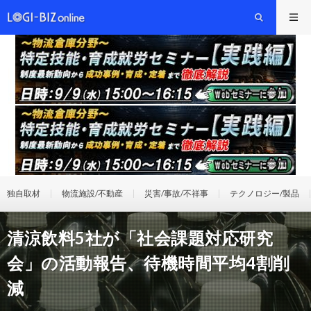
独自取材
物流施設/不動産
災害/事故/不祥事
テクノロジー/製品
清涼飲料5社が「社会課題対応研究
会」の活動報告、待機時間平均4割削
減