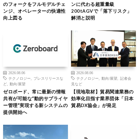
のフォークをフルモデルチェ
ンに代わる超重量級
ンジ、オペレーターの快適性
200tAGVで「落下リスク」
向上図る
解消と説明
2026.08.06
2026.08.06
テクノロジー
,
プレスリリースな
テクノロジー
,
動向/展望
,
記者会
ど
,
動向/展望
見など
ゼロボード、常に最新の情報
【現地取材】貿易関連業務の
共有が可能な“動的サプライヤ
効率化目指す業界団体「日本
ー管理”実現する新システムの
貿易DX協会」が発足
提供開始へ