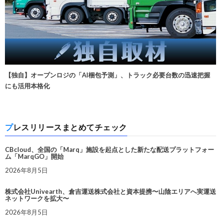
【独自】オープンロジの「AI梱包予測」、トラック必要台数の迅速把握
にも活用本格化
プレスリリースまとめてチェック
CBcloud、全国の「Marq」施設を起点とした新たな配送プラットフォー
ム「MarqGO」開始
2026年8月5日
株式会社Univearth、倉吉運送株式会社と資本提携〜山陰エリアへ実運送
ネットワークを拡大〜
2026年8月5日