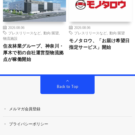
2026.08.06
2026.08.06
プレスリリースなど
,
動向/展望
,
プレスリリースなど
,
動向/展望
物流施設
モノタロウ、「お届け希望日
住友林業グループ、神奈川・
指定サービス」開始
厚木で初の自社運営型物流拠
点が稼働開始
Back to Top
メルマガ会員登録
プライバシーポリシー