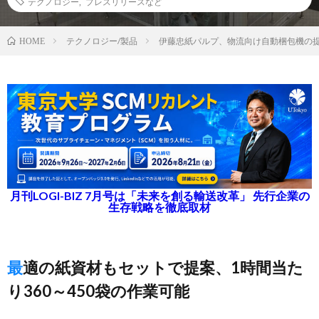
テクノロジー
,
プレスリリースなど
テクノロジー/製品
伊藤忠紙パルプ、物流向け自動梱包機の
HOME
月刊LOGI-BIZ 7月号は「未来を創る輸送改革」 先行企業の
生存戦略を徹底取材
最適の紙資材もセットで提案、1時間当た
り360～450袋の作業可能