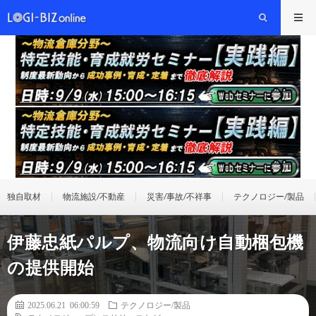
独自取材
物流施設/不動産
災害/事故/不祥事
テクノロジー/製品
伊藤忠紙パルプ、物流向け自動梱包機
の提供開始
2025.06.21 06:00:59
テクノロジー/製品