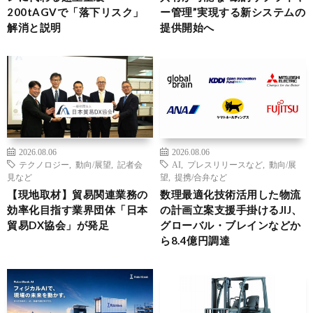
200tAGVで「落下リスク」
ー管理”実現する新システムの
解消と説明
提供開始へ
2026.08.06
2026.08.06
テクノロジー
,
動向/展望
,
記者会
AI
,
プレスリリースなど
,
動向/展
見など
望
,
提携/合弁など
【現地取材】貿易関連業務の
数理最適化技術活用した物流
効率化目指す業界団体「日本
の計画立案支援手掛けるJIJ、
貿易DX協会」が発足
グローバル・ブレインなどか
ら8.4億円調達