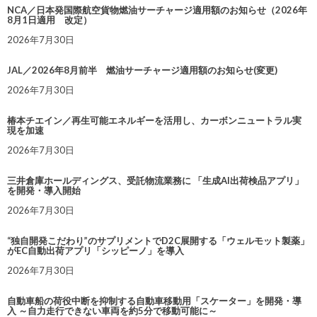
NCA／日本発国際航空貨物燃油サーチャージ適用額のお知らせ（2026年
8月1日適用 改定）
2026年7月30日
JAL／2026年8月前半 燃油サーチャージ適用額のお知らせ(変更)
2026年7月30日
椿本チエイン／再生可能エネルギーを活用し、カーボンニュートラル実
現を加速
2026年7月30日
三井倉庫ホールディングス、受託物流業務に 「生成AI出荷検品アプリ」
を開発・導入開始
2026年7月30日
“独自開発こだわり”のサプリメントでD2C展開する「ウェルモット製薬」
がEC自動出荷アプリ「シッピーノ」を導入
2026年7月30日
自動車船の荷役中断を抑制する自動車移動用「スケーター」を開発・導
入 ～自力走行できない車両を約5分で移動可能に～