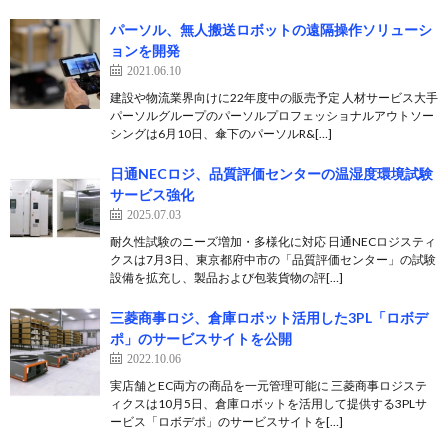
パーソル、無人搬送ロボットの遠隔操作ソリューシ
ョンを開発
2021.06.10
建設や物流業界向けに22年度中の販売予定 人材サービス大手
パーソルグループのパーソルプロフェッショナルアウトソー
シングは6月10日、傘下のパーソルR&[…]
日通NECロジ、品質評価センターの温湿度環境試験
サービス強化
2025.07.03
耐久性試験のニーズ増加・多様化に対応 日通NECロジスティ
クスは7月3日、東京都府中市の「品質評価センター」の試験
設備を拡充し、製品および包装貨物の評[…]
三菱商事ロジ、倉庫ロボット活用した3PL「ロボデ
ポ」のサービスサイトを公開
2022.10.06
実店舗とEC両方の商品を一元管理可能に 三菱商事ロジステ
ィクスは10月5日、倉庫ロボットを活用して提供する3PLサ
ービス「ロボデポ」のサービスサイトを[…]