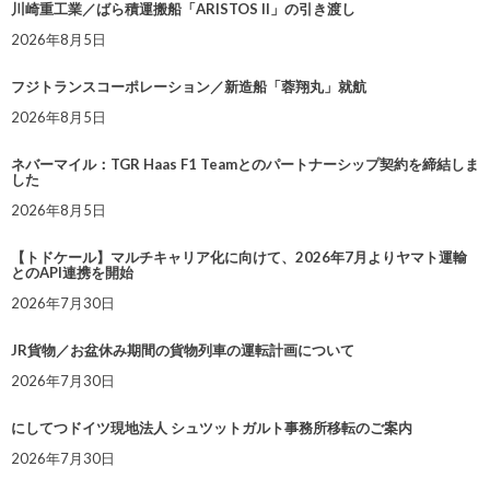
川崎重工業／ばら積運搬船「ARISTOS II」の引き渡し
2026年8月5日
フジトランスコーポレーション／新造船「蓉翔丸」就航
2026年8月5日
ネバーマイル：TGR Haas F1 Teamとのパートナーシップ契約を締結しま
した
2026年8月5日
【トドケール】マルチキャリア化に向けて、2026年7月よりヤマト運輸
とのAPI連携を開始
2026年7月30日
JR貨物／お盆休み期間の貨物列車の運転計画について
2026年7月30日
にしてつドイツ現地法人 シュツットガルト事務所移転のご案内
2026年7月30日