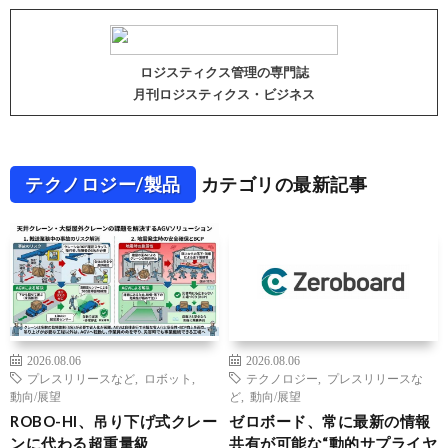
ロジスティクス管理の専門誌
月刊ロジスティクス・ビジネス
テクノロジー/製品
カテゴリの最新記事
2026.08.06
2026.08.06
プレスリリースなど
,
ロボット
,
テクノロジー
,
プレスリリースな
動向/展望
ど
,
動向/展望
ROBO-HI、吊り下げ式クレー
ゼロボード、常に最新の情報
ンに代わる超重量級
共有が可能な“動的サプライヤ