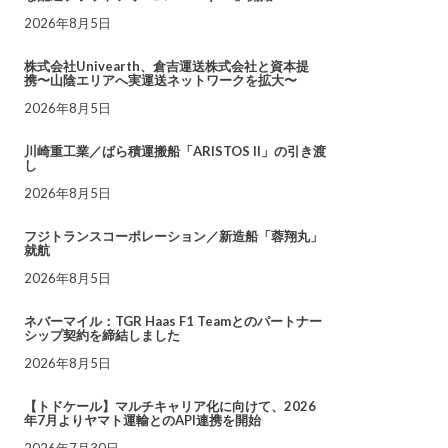
2026年8月5日
株式会社Univearth、倉吉運送株式会社と資本提
携〜山陰エリアへ実運送ネットワークを拡大〜
2026年8月5日
川崎重工業／ばら積運搬船「ARISTOS II」の引き渡
し
2026年8月5日
フジトランスコーポレーション／新造船「蓉翔丸」
就航
2026年8月5日
ネバーマイル：TGR Haas F1 Teamとのパートナー
シップ契約を締結しました
2026年8月5日
【トドケール】マルチキャリア化に向けて、2026
年7月よりヤマト運輸とのAPI連携を開始
2026年7月30日