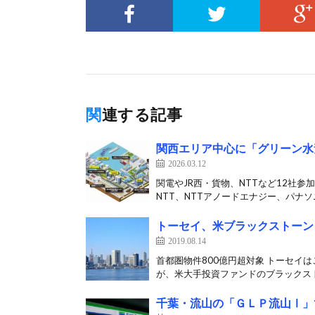
関連する記事
関西エリア中心に「グリーン水
2026.03.12
関電やJR西・貨物、NTTなど12社参
NTT、NTTアノードエナジー、パナソニ
トーセイ、米ブラックストーン
2019.08.14
首都圏物件800億円超対象 トーセイ
が、米大手投資ファンドのブラックスト
千葉・流山の「ＧＬＰ流山Ⅰ」