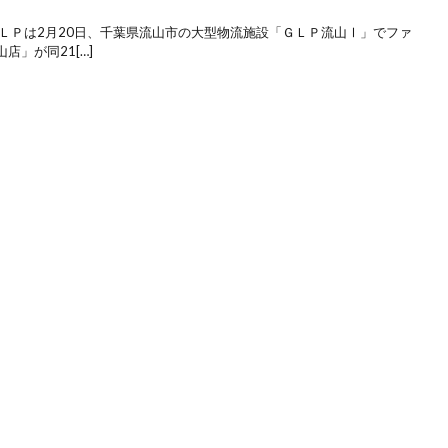
ＬＰは2月20日、千葉県流山市の大型物流施設「ＧＬＰ流山Ⅰ」でファ
」が同21[…]