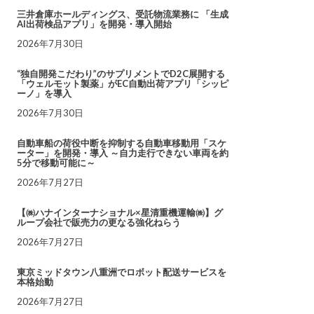
三井倉庫ホールディングス、受託物流業務に 「生成
AI出荷検品アプリ」を開発・導入開始
2026年7月30日
“独自開発こだわり”のサプリメントでD2C展開する
「ウェルモット製薬」がEC自動出荷アプリ「シッピ
ーノ」を導入
2026年7月30日
自動車船の荷役中断を抑制する自動車移動用「スケ
ーター」を開発・導入 ～自力走行できない車両を約
5分で移動可能に～
2026年7月27日
【㈱ハナインターナショナル×星清重機運輸㈱】グ
ループ会社で販売力の更なる強化ねらう
2026年7月27日
東京ミッドタウン八重洲でロボット配送サービスを
本格始動
2026年7月27日