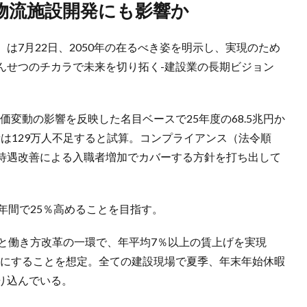
、物流施設開発にも影響か
は7月22日、2050年の在るべき姿を明示し、実現のため
んせつのチカラで未来を切り拓く-建設業の長期ビジョン
物価変動の影響を反映した名目ベースで25年度の68.5兆円か
者は129万人不足すると試算。コンプライアンス（法令順
待遇改善による入職者増加でカバーする方針を打ち出して
0年間で25％高めることを目指す。
善と働き方改革の一環で、年平均7％以上の賃上げを実現
ようにすることを想定。全ての建設現場で夏季、年末年始休暇
り込んでいる。