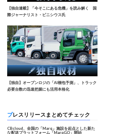
【独自連載】「今そこにある危機」を読み解く 国
際ジャーナリスト・ビニシウス氏
【独自】オープンロジの「AI梱包予測」、トラック
必要台数の迅速把握にも活用本格化
プレスリリースまとめてチェック
CBcloud、全国の「Marq」施設を起点とした新た
な配送プラットフォーム「MarqGO」開始