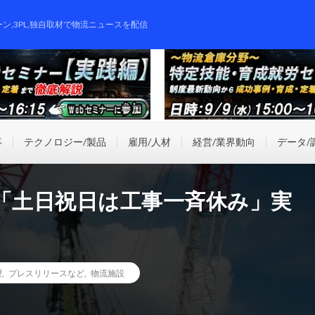
ーン,3PL,独自取材で物流ニュースを配信
事
テクノロジー/製品
雇用/人材
経営/業界動向
データ/
に「土日祝日は工事一斉休み」実
望
,
プレスリリースなど
,
物流施設