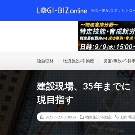
物流不動産,ロボット,ドロ
独自取材
物流施設/不動産
災害/事故/不祥
建設現場、35年まで
現目指す
2025.07.23 06:00:24
物流施設/不動産
動向/展