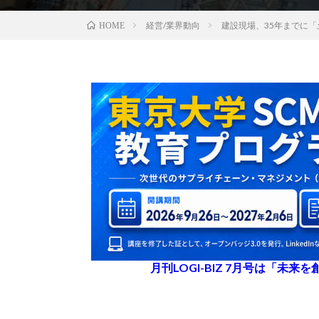
経営/業界動向
建設現場、35年までに
HOME
月刊LOGI-BIZ 7月号は「未