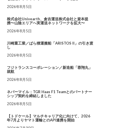
2026年8月5日
株式会社Univearth、倉吉運送株式会社と資本提
携〜山陰エリアへ実運送ネットワークを拡大〜
2026年8月5日
川崎重工業／ばら積運搬船「ARISTOS II」の引き渡
し
2026年8月5日
フジトランスコーポレーション／新造船「蓉翔丸」
就航
2026年8月5日
ネバーマイル：TGR Haas F1 Teamとのパートナー
シップ契約を締結しました
2026年8月5日
【トドケール】マルチキャリア化に向けて、2026
年7月よりヤマト運輸とのAPI連携を開始
2026年7月30日