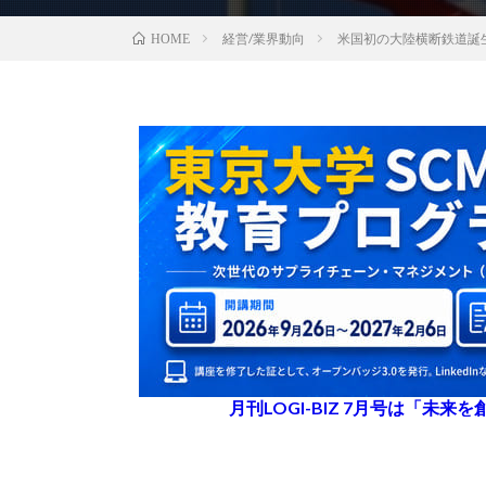
経営/業界動向
米国初の大陸横断鉄道誕生
HOME
月刊LOGI-BIZ 7月号は「未