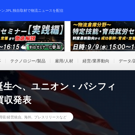
ーン,3PL,独自取材で物流ニュースを配信
事
テクノロジー/製品
雇用/人材
経営/業界動向
データ/
誕生へ、ユニオン・パシフィ
買収発表
業買収/経営統合
,
海外
,
プレスリリースなど