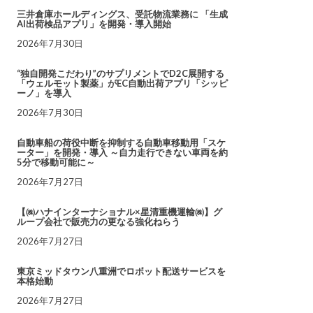
三井倉庫ホールディングス、受託物流業務に 「生成
AI出荷検品アプリ」を開発・導入開始
2026年7月30日
“独自開発こだわり”のサプリメントでD2C展開する
「ウェルモット製薬」がEC自動出荷アプリ「シッピ
ーノ」を導入
2026年7月30日
自動車船の荷役中断を抑制する自動車移動用「スケ
ーター」を開発・導入 ～自力走行できない車両を約
5分で移動可能に～
2026年7月27日
【㈱ハナインターナショナル×星清重機運輸㈱】グ
ループ会社で販売力の更なる強化ねらう
2026年7月27日
東京ミッドタウン八重洲でロボット配送サービスを
本格始動
2026年7月27日