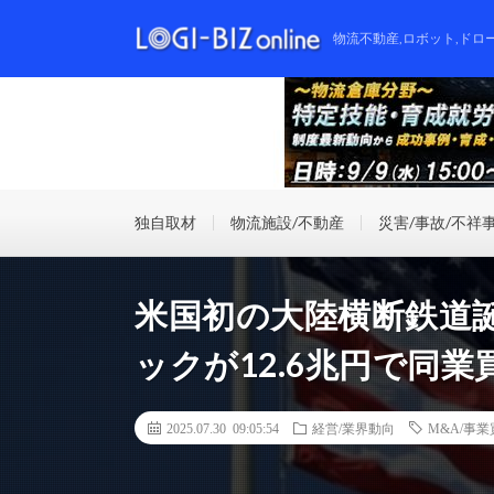
物流不動産,ロボット,ドロ
独自取材
物流施設/不動産
災害/事故/不祥
米国初の大陸横断鉄道
ックが12.6兆円で同業
2025.07.30 09:05:54
経営/業界動向
M&A/事