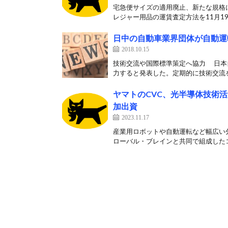
宅急便サイズの適用廃止、新たな規格に
レジャー用品の運賃査定方法を11月19
日中の自動車業界団体が自動運
2018.10.15
技術交流や国際標準策定へ協力 日本
力すると発表した。定期的に技術交流を
ヤマトのCVC、光半導体技術活用した
加出資
2023.11.17
産業用ロボットや自動運転など幅広い分
ローバル・ブレインと共同で組成したコ