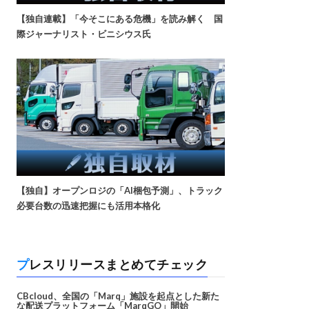
【独自連載】「今そこにある危機」を読み解く 国
際ジャーナリスト・ビニシウス氏
【独自】オープンロジの「AI梱包予測」、トラック
必要台数の迅速把握にも活用本格化
プレスリリースまとめてチェック
CBcloud、全国の「Marq」施設を起点とした新た
な配送プラットフォーム「MarqGO」開始