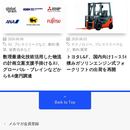
2026.08.06
2026.08.05
AI
,
プレスリリースなど
,
動向/展
テクノロジー
,
プレスリリースな
望
,
提携/合弁など
ど
,
動向/展望
数理最適化技術活用した物流
トヨタL&F、国内向け1～3.5t
の計画立案支援手掛けるJIJ、
積みガソリンエンジン式フォ
グローバル・ブレインなどか
ークリフトの出荷を再開
ら8.4億円調達
Back to Top
メルマガ会員登録