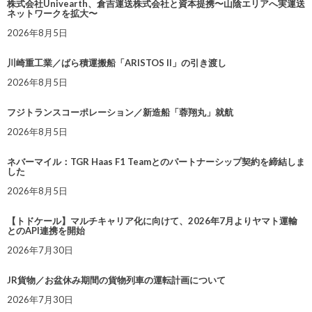
株式会社Univearth、倉吉運送株式会社と資本提携〜山陰エリアへ実運送
ネットワークを拡大〜
2026年8月5日
川崎重工業／ばら積運搬船「ARISTOS II」の引き渡し
2026年8月5日
フジトランスコーポレーション／新造船「蓉翔丸」就航
2026年8月5日
ネバーマイル：TGR Haas F1 Teamとのパートナーシップ契約を締結しま
した
2026年8月5日
【トドケール】マルチキャリア化に向けて、2026年7月よりヤマト運輸
とのAPI連携を開始
2026年7月30日
JR貨物／お盆休み期間の貨物列車の運転計画について
2026年7月30日