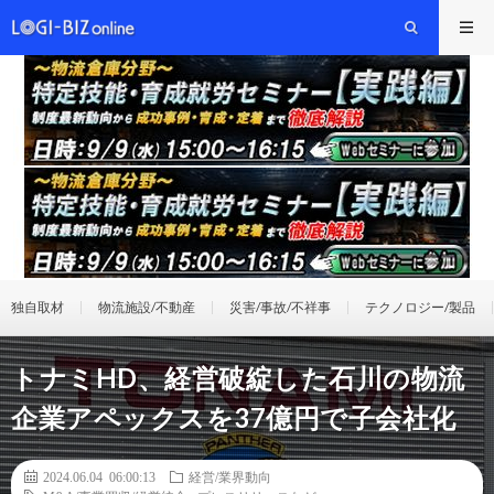
独自取材
物流施設/不動産
災害/事故/不祥事
テクノロジー/製品
トナミHD、経営破綻した石川の物流
企業アペックスを37億円で子会社化
2024.06.04 06:00:13
経営/業界動向