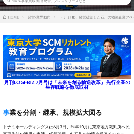
M&A/事業買収/経営統合
,
プレスリリースなど
経営/業界動向
トナミHD、経営破綻した石川の物流企業アペ
HOME
月刊LOGI-BIZ 7月号は「未来を創る輸送改革」 先行企業の
生存戦略を徹底取材
事業を分割・継承、規模拡大図る
トナミホールディングスは6月3日、昨年10月に東京地方裁判所へ民
事再生法の適用を申請、経営破綻した石川の物流企業アペックス