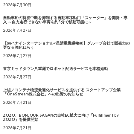
2026年7月30日
自動車船の荷役中断を抑制する自動車移動用「スケーター」を開発・導
入 ～自力走行できない車両を約5分で移動可能に～
2026年7月27日
【㈱ハナインターナショナル×星清重機運輸㈱】グループ会社で販売力の
更なる強化ねらう
2026年7月27日
東京ミッドタウン八重洲でロボット配送サービスを本格始動
2026年7月27日
上組／コンテナ物流最適化サービスを提供する スタートアップ企業
「OneStream株式会社」への出資のお知らせ
2026年7月21日
ZOZO、BONJOUR SAGANの自社EC拡大に向け「Fulfillment by
ZOZO」を提供開始
2026年7月21日