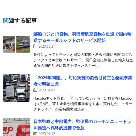
関連する記事
郵船ロジとJR貨物、羽田着航空貨物を鉄道で国内輸
送するモーダルシフトのサービス開始
2023.12.27
条件によってトラックと同等の時間・料金可能に 郵船ロジス
ティクスとJR貨物は12月22日、羽田空港に到着した輸入航空
貨物の国内配送に鉄道を使ったスキー[…]
「2024年問題」、対応実施の割合は荷主と物流事業
者で明確に差
2023.04.05
Hacobuネット調査、「行っていない」も一定数存在 Hacobu
は4月5日、荷主企業や物流事業者を対象に実施した、トラッ
クドライバーの長時間労働規制[…]
日本郵政と中部電力、郵便局のカーボンニュートラ
ル推進へ戦略的提携で合意
2023.01.12