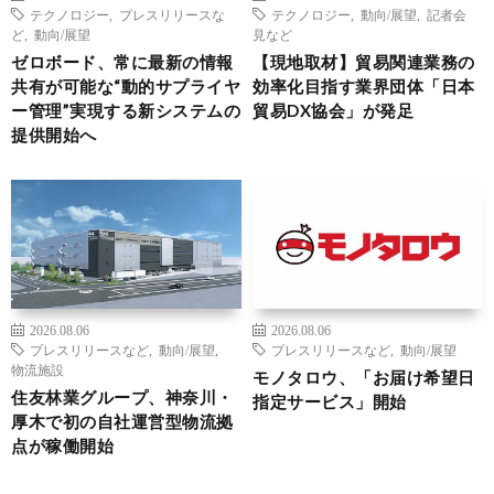
テクノロジー
,
プレスリリースな
テクノロジー
,
動向/展望
,
記者会
ど
,
動向/展望
見など
ゼロボード、常に最新の情報
【現地取材】貿易関連業務の
共有が可能な“動的サプライヤ
効率化目指す業界団体「日本
ー管理”実現する新システムの
貿易DX協会」が発足
提供開始へ
2026.08.06
2026.08.06
プレスリリースなど
,
動向/展望
,
プレスリリースなど
,
動向/展望
物流施設
モノタロウ、「お届け希望日
住友林業グループ、神奈川・
指定サービス」開始
厚木で初の自社運営型物流拠
点が稼働開始