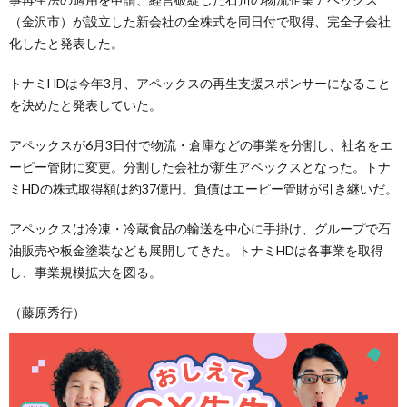
（金沢市）が設立した新会社の全株式を同日付で取得、完全子会社
化したと発表した。
トナミHDは今年3月、アペックスの再生支援スポンサーになること
を決めたと発表していた。
アペックスが6月3日付で物流・倉庫などの事業を分割し、社名をエ
ーピー管財に変更。分割した会社が新生アペックスとなった。トナ
ミHDの株式取得額は約37億円。負債はエーピー管財が引き継いだ。
アペックスは冷凍・冷蔵食品の輸送を中心に手掛け、グループで石
油販売や板金塗装なども展開してきた。トナミHDは各事業を取得
し、事業規模拡大を図る。
（藤原秀行）