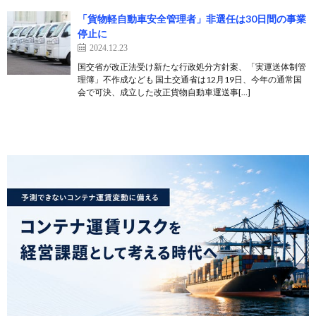
「貨物軽自動車安全管理者」非選任は30日間の事業
停止に
2024.12.23
国交省が改正法受け新たな行政処分方針案、「実運送体制管
理簿」不作成なども 国土交通省は12月19日、今年の通常国
会で可決、成立した改正貨物自動車運送事[…]