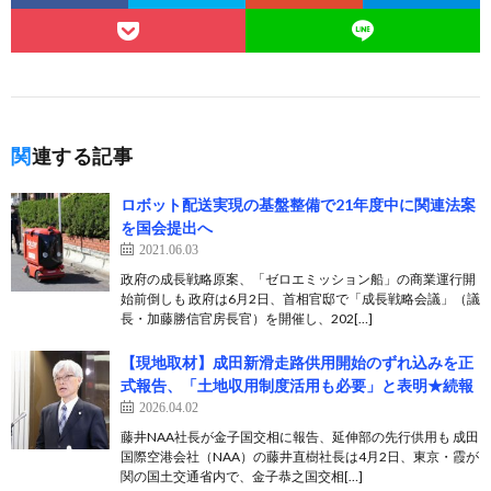
関連する記事
ロボット配送実現の基盤整備で21年度中に関連法案
を国会提出へ
2021.06.03
政府の成長戦略原案、「ゼロエミッション船」の商業運行開
始前倒しも 政府は6月2日、首相官邸で「成長戦略会議」（議
長・加藤勝信官房長官）を開催し、202[…]
【現地取材】成田新滑走路供用開始のずれ込みを正
式報告、「土地収用制度活用も必要」と表明★続報
2026.04.02
藤井NAA社長が金子国交相に報告、延伸部の先行供用も 成田
国際空港会社（NAA）の藤井直樹社長は4月2日、東京・霞が
関の国土交通省内で、金子恭之国交相[…]