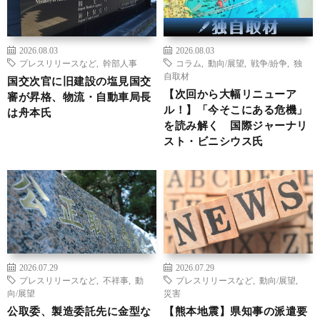
2026.08.03
2026.08.03
プレスリリースなど
,
幹部人事
コラム
,
動向/展望
,
戦争/紛争
,
独
自取材
国交次官に旧建設の塩見国交
【次回から大幅リニューア
審が昇格、物流・自動車局長
ル！】「今そこにある危機」
は舟本氏
を読み解く 国際ジャーナリ
スト・ビニシウス氏
2026.07.29
2026.07.29
プレスリリースなど
,
不祥事
,
動
プレスリリースなど
,
動向/展望
,
向/展望
災害
公取委、製造委託先に金型な
【熊本地震】県知事の派遣要