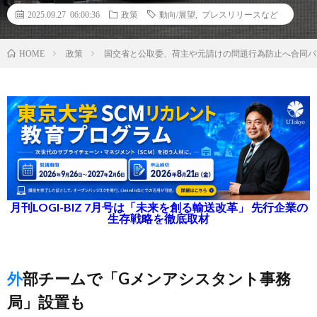
2025.09.27 06:00:36
政策
動向/展望
,
プレスリリースなど
政策
国交省と公取委、荷主や元請けの問題行為防止へ合同パ
HOME
月刊LOGI-BIZ 7月号は「未来を創る輸送改革」 先行企業の
生存戦略を徹底取材
外部チームで「Gメンアシスタント事務
局」設置も