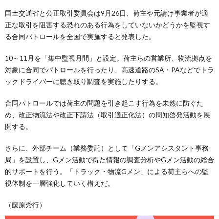
国土交通省と公正取引委員会は9月26日、荷主や元請け事業者が適
正な取引を阻害する恐れのある行為をしていないかどうかを監視す
る合同パトロールを全国で実施すると発表した。
10～11月を「集中監視月間」と設定。荷主らの営業所、物流拠点を
対象に合同でパトロールを行ったり、高速道路のSA・PAなどでトラ
ックドライバーに聴き取り調査を実施したりする。
合同パトロールでは荷主の問題を引き起こす行為を未然に防ぐた
め、改正物流法や改正下請法（取引適正化法）の周知啓発活動を展
開する。
さらに、外部チーム（業務委託）として「Gメンアシスタント事務
局」を設置し、Gメン活動で得た情報の調査分析やGメン活動の総合
的サポートを行う。「トラック・物流Gメン」による荷主らへの監
視体制を一層強化していく構えだ。
（藤原秀行）