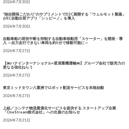
2026年7月30日
“独自開発こだわり”のサプリメントでD2C展開する「ウェルモット製薬」
がEC自動出荷アプリ「シッピーノ」を導入
2026年7月30日
自動車船の荷役中断を抑制する自動車移動用「スケーター」を開発・導
入 ～自力走行できない車両を約5分で移動可能に～
2026年7月27日
【㈱ハナインターナショナル×星清重機運輸㈱】グループ会社で販売力の
更なる強化ねらう
2026年7月27日
東京ミッドタウン八重洲でロボット配送サービスを本格始動
2026年7月27日
上組／コンテナ物流最適化サービスを提供する スタートアップ企業
「OneStream株式会社」への出資のお知らせ
2026年7月21日