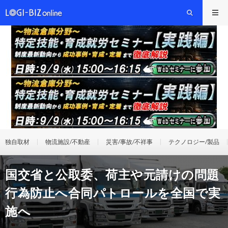
独自取材
物流施設/不動産
災害/事故/不祥事
テクノロジー/製品
国交省と公取委、荷主や元請けの問題
行為防止へ合同パトロールを全国で実
施へ