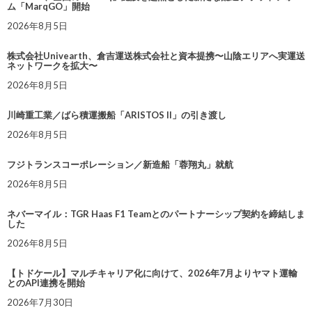
ム「MarqGO」開始
2026年8月5日
株式会社Univearth、倉吉運送株式会社と資本提携〜山陰エリアへ実運送
ネットワークを拡大〜
2026年8月5日
川崎重工業／ばら積運搬船「ARISTOS II」の引き渡し
2026年8月5日
フジトランスコーポレーション／新造船「蓉翔丸」就航
2026年8月5日
ネバーマイル：TGR Haas F1 Teamとのパートナーシップ契約を締結しま
した
2026年8月5日
【トドケール】マルチキャリア化に向けて、2026年7月よりヤマト運輸
とのAPI連携を開始
2026年7月30日