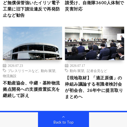
ど無償保管強いたイリソ電子
請受け、自衛隊3600人体制で
工業に旧下請法違反で再発防
災害対応
止など勧告
2026.07.23
2026.07.17
プレスリリースなど
,
動向/展望
,
動向/展望
,
記者会見など
物流施設
【現地取材】「適正原価」の
不動産協会、中継・基幹物流
枠組み議論する有識者検討会
拠点開発への支援措置拡充を
が初会合、26年中に提言取り
継続して訴え
まとめへ
Back to Top