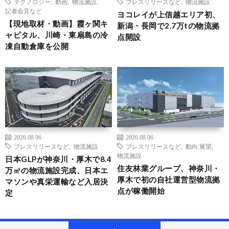
テクノロジー
,
動画
,
物流施設
,
プレスリリースなど
,
物流施設
記者会見など
ヨコレイが上信越エリア初、
【現地取材・動画】霞ヶ関キ
新潟・長岡で2.7万tの物流拠
ャピタル、川崎・東扇島の冷
点開設
凍自動倉庫を公開
2026.08.06
2026.08.06
プレスリリースなど
,
物流施設
プレスリリースなど
,
動向/展望
,
物流施設
日本GLPが神奈川・厚木で8.4
住友林業グループ、神奈川・
万㎡の物流施設完成、日本エ
厚木で初の自社運営型物流拠
マソンや真栄運輸など入居決
点が稼働開始
定