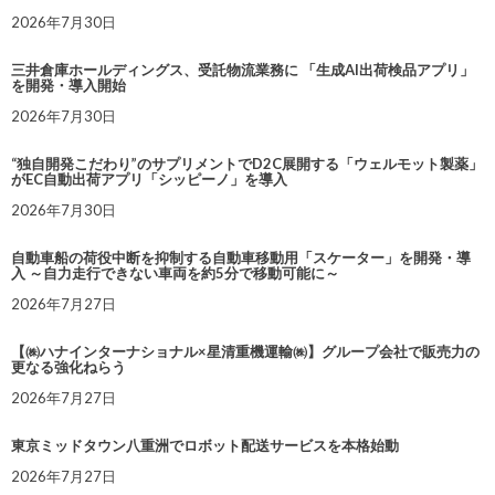
2026年7月30日
三井倉庫ホールディングス、受託物流業務に 「生成AI出荷検品アプリ」
を開発・導入開始
2026年7月30日
“独自開発こだわり”のサプリメントでD2C展開する「ウェルモット製薬」
がEC自動出荷アプリ「シッピーノ」を導入
2026年7月30日
自動車船の荷役中断を抑制する自動車移動用「スケーター」を開発・導
入 ～自力走行できない車両を約5分で移動可能に～
2026年7月27日
【㈱ハナインターナショナル×星清重機運輸㈱】グループ会社で販売力の
更なる強化ねらう
2026年7月27日
東京ミッドタウン八重洲でロボット配送サービスを本格始動
2026年7月27日