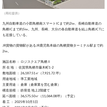
（両社提供）
九州自動車道の小郡鳥栖南スマートICまで約2㎞、長崎自動車道の
鳥栖ICまで約5㎞。九州、長崎、大分の各自動車道を結ぶ鳥栖JCTに
も近接している。
JR貨物の貨物駅があるJR鹿児島本線の鳥栖貨物ターミナル駅まで約
2㎞。
施設名称 ： ロジスクエア鳥栖Ⅱ
所 在 地 ： 佐賀県鳥栖市藤木町1-2
敷地面積 ： 26,187.51㎡（7,921.72 坪）
用途地域 ： 準工業地域
主要用途 ： 倉庫（倉庫業を営む倉庫）
構造規模 ： 鉄骨造 地上2階建て
延ベ面積 ： 36,575.50㎡（11,064.08坪）（予定）
着 工 ： 2025年10月1日