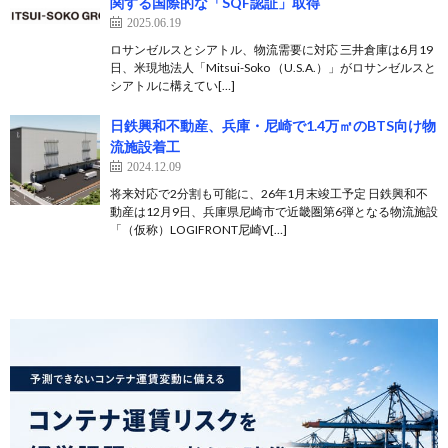
関する国際的な「SQF認証」取得
2025.06.19
ロサンゼルスとシアトル、物流需要に対応 三井倉庫は6月19
日、米現地法人「Mitsui-Soko （U.S.A.）」がロサンゼルスと
シアトルに構えてい[…]
日鉄興和不動産、兵庫・尼崎で1.4万㎡のBTS向け物
流施設着工
2024.12.09
将来対応で2分割も可能に、26年1月末竣工予定 日鉄興和不
動産は12月9日、兵庫県尼崎市で近畿圏第6弾となる物流施設
「（仮称）LOGIFRONT尼崎V[…]