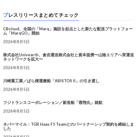
プレスリリースまとめてチェック
CBcloud、全国の「Marq」施設を起点とした新たな配送プラットフォー
ム「MarqGO」開始
2026年8月5日
株式会社Univearth、倉吉運送株式会社と資本提携〜山陰エリアへ実運送
ネットワークを拡大〜
2026年8月5日
川崎重工業／ばら積運搬船「ARISTOS II」の引き渡し
2026年8月5日
フジトランスコーポレーション／新造船「蓉翔丸」就航
2026年8月5日
ネバーマイル：TGR Haas F1 Teamとのパートナーシップ契約を締結しま
した