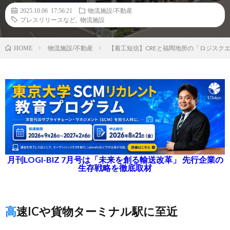
2025.10.06 17:56:21
物流施設/不動産
プレスリリースなど
,
物流施設
物流施設/不動産
【着工短信】CREと福岡地所の「ロジスクエ
HOME
月刊LOGI-BIZ 7月号は「未来を創る輸送改革」 先行企業の
生存戦略を徹底取材
高速ICや貨物ターミナル駅に至近