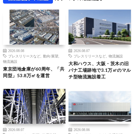
2026.08.08
2026.08.07
プレスリリースなど
,
動向/展望
,
プレスリリースなど
,
物流施設
物流施設
大和ハウス、大阪・茨木の旧
東京団地倉庫が60周年、「共
パナ工場跡地で3.1万㎡のマル
同型」53.8万㎡を運営
チ型物流施設着工
2026.08.07
2026.08.06