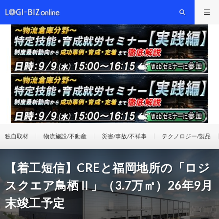
独自取材
物流施設/不動産
災害/事故/不祥事
テクノロジー/製品
【着工短信】CREと福岡地所の「ロジ
スクエア鳥栖Ⅱ」（3.7万㎡）26年9月
末竣工予定