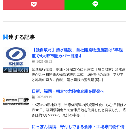
関連する記事
【独自取材】清水建設、自社開発物流施設は5年程
度で4大都市圏カバー目指す
2021.06.22
鷲見執行役員、冷凍・冷蔵対応にも意欲 【独自取材】清水建
設が九州初開発の物流施設起工式、1棟借りの西鉄「アジア
と地元の両方に貢献」 清水建設の鷲見晴彦[…]
日新、福岡・朝倉で危険物倉庫を開発へ
2025.09.19
1.6万㎡の用地取得、半導体関連の投資活性化にらむ 日新は9
月18日、福岡県朝倉市で倉庫用地を取得したと発表した。 広
さは約1万6000㎡。九州の半導[…]
にっぽん福福、寄付もできる倉庫・工場専門物件情