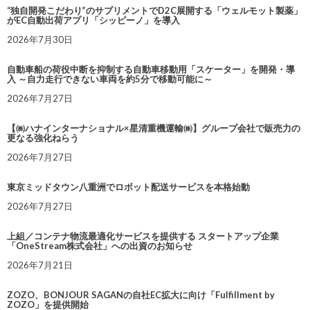
“独自開発こだわり”のサプリメントでD2C展開する「ウェルモット製薬」
がEC自動出荷アプリ「シッピーノ」を導入
2026年7月30日
自動車船の荷役中断を抑制する自動車移動用「スケーター」を開発・導
入 ～自力走行できない車両を約5分で移動可能に～
2026年7月27日
【㈱ハナインターナショナル×星清重機運輸㈱】グループ会社で販売力の
更なる強化ねらう
2026年7月27日
東京ミッドタウン八重洲でロボット配送サービスを本格始動
2026年7月27日
上組／コンテナ物流最適化サービスを提供する スタートアップ企業
「OneStream株式会社」への出資のお知らせ
2026年7月21日
ZOZO、BONJOUR SAGANの自社EC拡大に向け「Fulfillment by
ZOZO」を提供開始