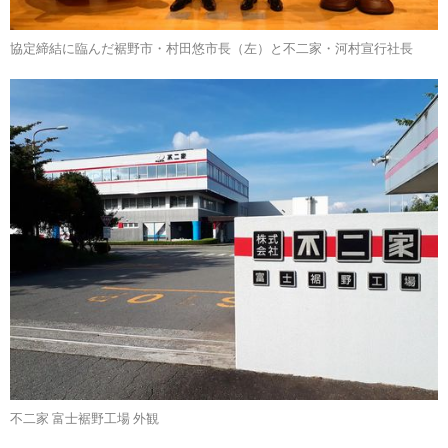
協定締結に臨んだ裾野市・村田悠市長（左）と不二家・河村宣行社長
不二家 富士裾野工場 外観