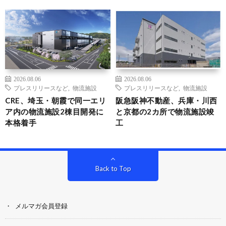
2026.08.06
2026.08.06
プレスリリースなど
,
物流施設
プレスリリースなど
,
物流施設
CRE、埼玉・朝霞で同一エリ
阪急阪神不動産、兵庫・川西
ア内の物流施設2棟目開発に
と京都の2カ所で物流施設竣
本格着手
工
Back to Top
メルマガ会員登録