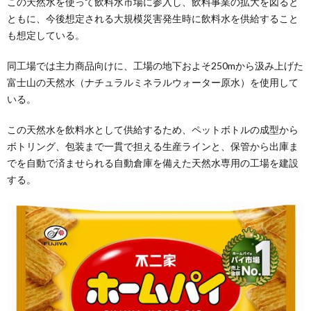
この天然水を使って飲料水市場に参入し、飲料事業の拡大を図ると
ともに、今後想定される大規模災害発生時に飲料水を供給すること
も想定している。
同工場では主力商品向けに、工場の地下およそ250mから汲み上げた
富士山の天然水（ナチュラルミネラルウォーター原水）を使用して
いる。
この天然水を飲料水として供給するため、ペットボトルの成型から
ボトリング、包装まで一貫で担える生産ラインと、保管から出庫ま
でを自動で済ませられる自動倉庫を備えた天然水専用の工場を建設
する。