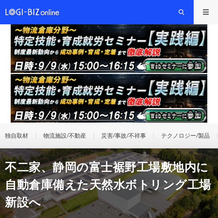
独自取材
物流施設/不動産
災害/事故/不祥事
テクノロジー/製品
不二家、静岡の富士裾野工場敷地内に
自動倉庫備えた天然水ボトリング工場
新設へ