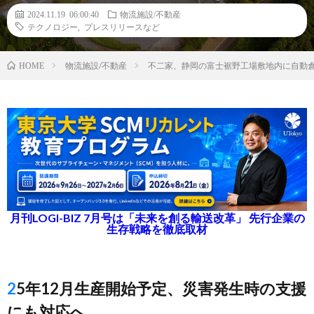
2024.11.19 06:00:40
物流施設/不動産
テクノロジー
,
プレスリリースなど
物流施設/不動産
不二家、静岡の富士裾野工場敷地内に自動
HOME
月刊LOGI-BIZ 7月号は「未来を創る輸送改革」 先行企業の
生存戦略を徹底取材
25年12月生産開始予定、災害発生時の支援
にも対応へ