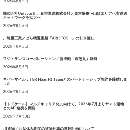
2026年8月5日
株式会社Univearth、倉吉運送株式会社と資本提携〜山陰エリアへ実運送
ネットワークを拡大〜
2026年8月5日
川崎重工業／ばら積運搬船「ARISTOS II」の引き渡し
2026年8月5日
フジトランスコーポレーション／新造船「蓉翔丸」就航
2026年8月5日
ネバーマイル：TGR Haas F1 Teamとのパートナーシップ契約を締結しま
した
2026年8月5日
【トドケール】マルチキャリア化に向けて、2026年7月よりヤマト運輸
とのAPI連携を開始
2026年7月30日
JR貨物／お盆休み期間の貨物列車の運転計画について