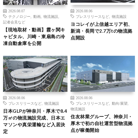
2026.08.07
2026.08.06
テクノロジー
,
動画
,
物流施設
,
プレスリリースなど
,
物流施設
記者会見など
ヨコレイが上信越エリア初、
【現地取材・動画】霞ヶ関キ
新潟・長岡で2.7万tの物流拠
ャピタル、川崎・東扇島の冷
点開設
凍自動倉庫を公開
2026.08.06
2026.08.06
プレスリリースなど
,
物流施設
プレスリリースなど
,
動向/展望
,
物流施設
日本GLPが神奈川・厚木で8.4
住友林業グループ、神奈川・
万㎡の物流施設完成、日本エ
厚木で初の自社運営型物流拠
マソンや真栄運輸など入居決
点が稼働開始
定