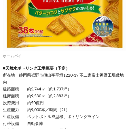
ホームパイ
■天然水ボトリング工場概要（予定）
所在地：静岡県裾野市須山字平垣1220-19 不二家富士裾野工場敷地
内
建築面積： 約5,744㎡（約1,737坪）
延床面積： 約9,530㎡（約2,883坪）
投資費用： 約50億円
生産能力： 約9,000本／時間（2ℓ）
生産設備： ペットボトル成型機、ボトリングライン
付帯設備： 自動倉庫