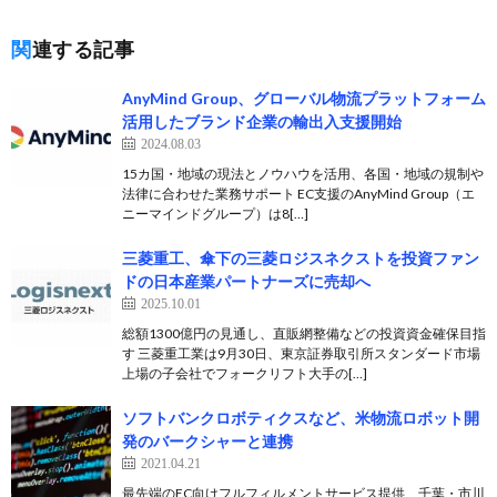
関連する記事
AnyMind Group、グローバル物流プラットフォーム
活用したブランド企業の輸出入支援開始
2024.08.03
15カ国・地域の現法とノウハウを活用、各国・地域の規制や
法律に合わせた業務サポート EC支援のAnyMind Group（エ
ニーマインドグループ）は8[…]
三菱重工、傘下の三菱ロジスネクストを投資ファン
ドの日本産業パートナーズに売却へ
2025.10.01
総額1300億円の見通し、直販網整備などの投資資金確保目指
す 三菱重工業は9月30日、東京証券取引所スタンダード市場
上場の子会社でフォークリフト大手の[…]
ソフトバンクロボティクスなど、米物流ロボット開
発のバークシャーと連携
2021.04.21
最先端のEC向けフルフィルメントサービス提供、千葉・市川