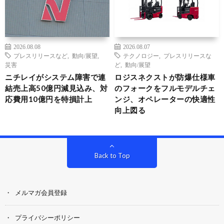
2026.08.08
2026.08.07
プレスリリースなど
,
動向/展望
,
テクノロジー
,
プレスリリースな
災害
ど
,
動向/展望
ニチレイがシステム障害で連
ロジスネクストが防爆仕様車
結売上高50億円減見込み、対
のフォークをフルモデルチェ
応費用10億円を特損計上
ンジ、オペレーターの快適性
向上図る
Back to Top
メルマガ会員登録
プライバシーポリシー