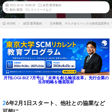
2025.10.14 18:08:28
経営/業界動向
動向/展望
,
プレスリリースなど
経営/業界動向
日本郵便、チルドゆうパックの保管温度帯を「0
HOME
月刊LOGI-BIZ 7月号は「未来を創る輸送改革」 先行企業の
生存戦略を徹底取材
26年2月1日スタート、他社との協業など
可能に