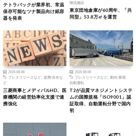
物流施設
テトラパックが業界初、常温
東京団地倉庫が60周年、「共
保存可能なツナ製品向け紙容
同型」53.8万㎡を運営
器を発表
2026.08.08
2026.08.08
プレスリリースなど
,
提携/合弁な
プレスリリースなど
,
動向/展望
,
ど
自動運転
三菱商事とメディパルHD、医
T2が品質マネジメントシステ
療機関の経営効率化支援で連
ムの国際規格「ISO9001」認
携強化
証取得、自動運転分野で国内
初