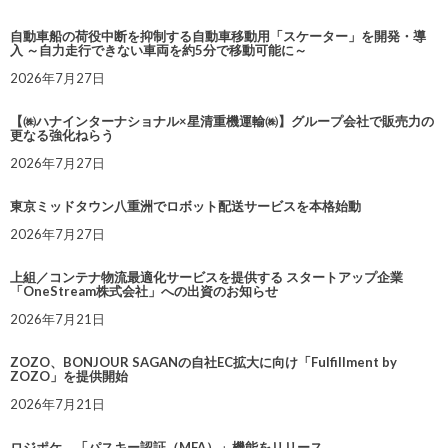
自動車船の荷役中断を抑制する自動車移動用「スケーター」を開発・導
入 ～自力走行できない車両を約5分で移動可能に～
2026年7月27日
【㈱ハナインターナショナル×星清重機運輸㈱】グループ会社で販売力の
更なる強化ねらう
2026年7月27日
東京ミッドタウン八重洲でロボット配送サービスを本格始動
2026年7月27日
上組／コンテナ物流最適化サービスを提供する スタートアップ企業
「OneStream株式会社」への出資のお知らせ
2026年7月21日
ZOZO、BONJOUR SAGANの自社EC拡大に向け「Fulfillment by
ZOZO」を提供開始
2026年7月21日
ロジポケ、「パスキー認証（MFA）」機能をリリース