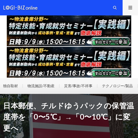
独自取材
物流施設/不動産
災害/事故/不祥事
テクノロジー/製品
日本郵便、チルドゆうパックの保管温
度帯を「0〜5℃」→「0〜10℃」に変
更へ