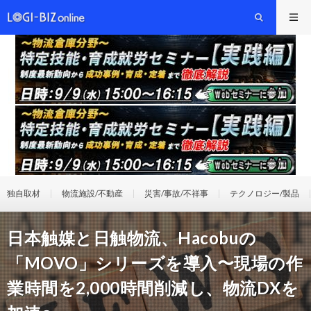
独自取材
物流施設/不動産
災害/事故/不祥事
テクノロジー/製品
​​日本触媒と日触物流、Hacobuの
「MOVO」シリーズを導入​〜現場の作
業時間を2,000時間削減し、物流DXを