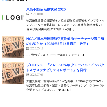
東急不動産 活動状況 2020
2020.10.01
物流施設開発担当部署名／担当者数 担当部署名 インフラ・イ
ンダストリー事業本部 ロジスティクス事業部 担当者数 28
名 累積開発実績 総保管面積（＝賃[…]
NCA／日本発国際航空貨物燃油サーチャージ適用額
のお知らせ（2026年5月16日適用 改定）
2026.05.13
…… 元のプレスリリースで詳細をチェック[…]
プロロジス、「2025–2026年 グローバル・インパク
ト＆サステナビリティレポート」を発行
2026.07.08
太陽光発電・蓄電容量が1GWを突破、2030年までに2GWへ
物流不動産の所有・運営・開発のリーディング・グローバル
企業であるプロロジス（NYSE:P[…]