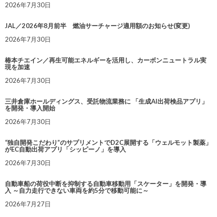
2026年7月30日
JAL／2026年8月前半 燃油サーチャージ適用額のお知らせ(変更)
2026年7月30日
椿本チエイン／再生可能エネルギーを活用し、カーボンニュートラル実
現を加速
2026年7月30日
三井倉庫ホールディングス、受託物流業務に 「生成AI出荷検品アプリ」
を開発・導入開始
2026年7月30日
“独自開発こだわり”のサプリメントでD2C展開する「ウェルモット製薬」
がEC自動出荷アプリ「シッピーノ」を導入
2026年7月30日
自動車船の荷役中断を抑制する自動車移動用「スケーター」を開発・導
入 ～自力走行できない車両を約5分で移動可能に～
2026年7月27日