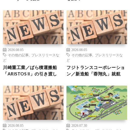
2026.08.05
2026.08.05
その他の記事
,
プレスリリースな
その他の記事
,
プレスリリースな
ど
ど
川崎重工業／ばら積運搬船
フジトランスコーポレーショ
「ARISTOS II」の引き渡し
ン／新造船「蓉翔丸」就航
2026.08.05
2026.07.30