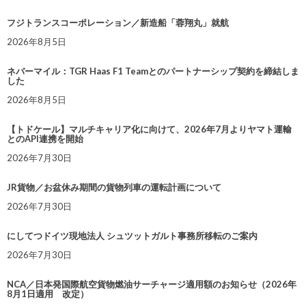
フジトランスコーポレーション／新造船「蓉翔丸」就航
2026年8月5日
ネバーマイル：TGR Haas F1 Teamとのパートナーシップ契約を締結しま
した
2026年8月5日
【トドケール】マルチキャリア化に向けて、2026年7月よりヤマト運輸
とのAPI連携を開始
2026年7月30日
JR貨物／お盆休み期間の貨物列車の運転計画について
2026年7月30日
にしてつドイツ現地法人 シュツットガルト事務所移転のご案内
2026年7月30日
NCA／日本発国際航空貨物燃油サーチャージ適用額のお知らせ（2026年
8月1日適用 改定）