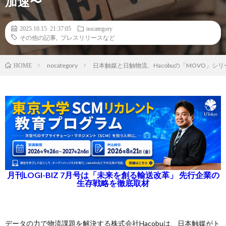
加速〜
2025.10.15 21:37:05
nocategory
その他の記事
,
プレスリリースなど
nocategory
​​日本触媒と日触物流、Hacobuの「MOVO」シ
HOME
月刊LOGI-BIZ 7月号は「未来を創る輸送改革」 先行企業の
生存戦略を徹底取材
データの力で物流課題を解決する株式会社Hacobuは、日本触媒がト