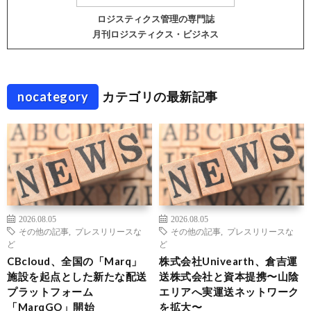
ロジスティクス管理の専門誌
月刊ロジスティクス・ビジネス
nocategory
カテゴリの最新記事
2026.08.05
2026.08.05
その他の記事
,
プレスリリースな
その他の記事
,
プレスリリースな
ど
ど
CBcloud、全国の「Marq」
株式会社Univearth、倉吉運
施設を起点とした新たな配送
送株式会社と資本提携〜山陰
プラットフォーム
エリアへ実運送ネットワーク
「MarqGO」開始
を拡大〜