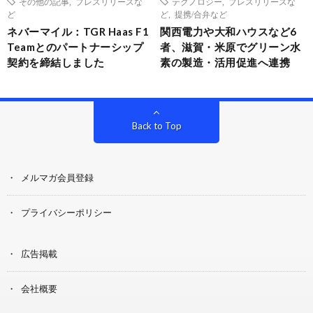
その他の記事
,
プレスリリースな
テクノロジー
,
プレスリリースな
ど
ど
,
提携/合弁など
ネバーマイル：TGR Haas F1
関西電力や大和ハウスなど6
Teamとのパートナーシップ
者、滋賀・米原でグリーン水
契約を締結しました
素の製造・活用促進へ連携
Back to Top
メルマガ会員登録
プライバシーポリシー
広告掲載
会社概要