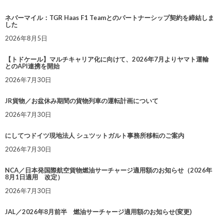
ネバーマイル：TGR Haas F1 Teamとのパートナーシップ契約を締結しま
した
2026年8月5日
【トドケール】マルチキャリア化に向けて、2026年7月よりヤマト運輸
とのAPI連携を開始
2026年7月30日
JR貨物／お盆休み期間の貨物列車の運転計画について
2026年7月30日
にしてつドイツ現地法人 シュツットガルト事務所移転のご案内
2026年7月30日
NCA／日本発国際航空貨物燃油サーチャージ適用額のお知らせ（2026年
8月1日適用 改定）
2026年7月30日
JAL／2026年8月前半 燃油サーチャージ適用額のお知らせ(変更)