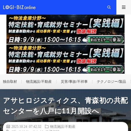
独自取材
物流施設/不動産
災害/事故/不祥事
テクノロジー/製品
アサヒロジスティクス、青森初の共配
センターを八戸に11月開設へ
2025.10.24 07:42:32
物流施設/不動産