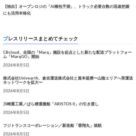
【独自】オープンロジの「AI梱包予測」、トラック必要台数の迅速把握
にも活用本格化
プレスリリースまとめてチェック
CBcloud、全国の「Marq」施設を起点とした新たな配送プラットフォー
ム「MarqGO」開始
2026年8月5日
株式会社Univearth、倉吉運送株式会社と資本提携〜山陰エリアへ実運送
ネットワークを拡大〜
2026年8月5日
川崎重工業／ばら積運搬船「ARISTOS II」の引き渡し
2026年8月5日
フジトランスコーポレーション／新造船「蓉翔丸」就航
2026年8月5日