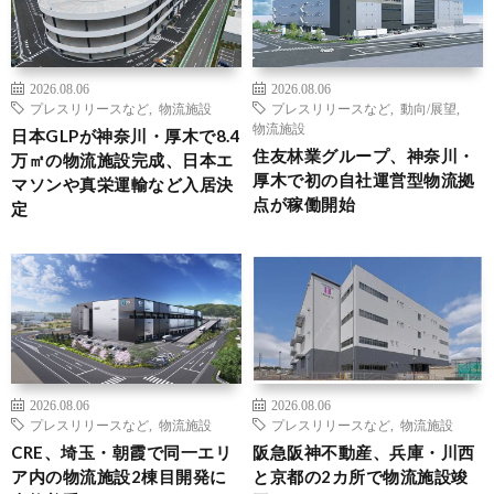
2026.08.06
2026.08.06
プレスリリースなど
,
物流施設
プレスリリースなど
,
動向/展望
,
物流施設
日本GLPが神奈川・厚木で8.4
住友林業グループ、神奈川・
万㎡の物流施設完成、日本エ
厚木で初の自社運営型物流拠
マソンや真栄運輸など入居決
点が稼働開始
定
2026.08.06
2026.08.06
プレスリリースなど
,
物流施設
プレスリリースなど
,
物流施設
CRE、埼玉・朝霞で同一エリ
阪急阪神不動産、兵庫・川西
ア内の物流施設2棟目開発に
と京都の2カ所で物流施設竣