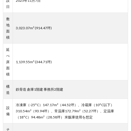
設
2025年11月7日
日
敷
地
3,023.07m² (914.47坪)
面
積
延
べ
床
1,139.55m² (344.71坪)
面
積
構
鉄骨造 倉庫1階建 事務所2階建
造
冷凍庫（-25°C）147.17m²（44.52坪）、冷蔵庫（10°C以下）
設
310.54m²（93.94坪）、常温庫172.79m²（52.27坪）、定温庫
備
（18°C）94.48m²（28.58坪） 米飯庫使用を想定
そ