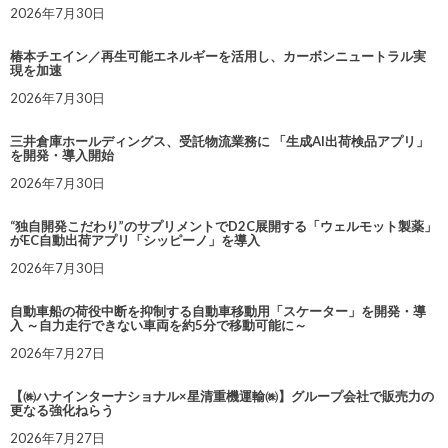
2026年7月30日
椿本チエイン／再生可能エネルギーを活用し、カーボンニュートラル実
現を加速
2026年7月30日
三井倉庫ホールディングス、受託物流業務に 「生成AI出荷検品アプリ」
を開発・導入開始
2026年7月30日
“独自開発こだわり”のサプリメントでD2C展開する「ウェルモット製薬」
がEC自動出荷アプリ「シッピーノ」を導入
2026年7月30日
自動車船の荷役中断を抑制する自動車移動用「スケーター」を開発・導
入 ～自力走行できない車両を約5分で移動可能に～
2026年7月27日
【㈱ハナインターナショナル×星清重機運輸㈱】グループ会社で販売力の
更なる強化ねらう
2026年7月27日