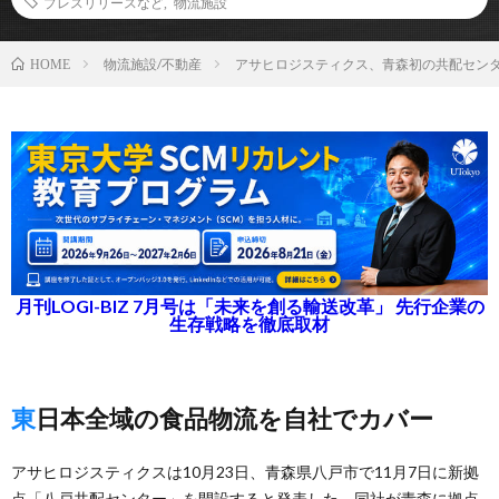
プレスリリースなど
,
物流施設
物流施設/不動産
アサヒロジスティクス、青森初の共配センタ
HOME
月刊LOGI-BIZ 7月号は「未来を創る輸送改革」 先行企業の
生存戦略を徹底取材
東日本全域の食品物流を自社でカバー
アサヒロジスティクスは10月23日、青森県八戸市で11月7日に新拠
点「八戸共配センター」を開設すると発表した。同社が青森に拠点