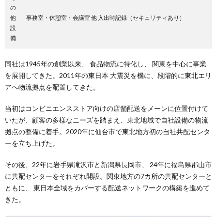
の
他
事務室・休憩室・会議室 他 入出時記録（セキュリティあり）
設
備
同社は1945年の創業以来、 食品物流に特化し、 関東を中心に事業
を展開してきた。2011年の東日本 大震災を機に、段階的に東北エリ
アへ物流拠点を配置してきた。
当初はコンビニエンスストア向けの店舗配送をメーンに位置付けて
いたが、顧客の多様なニーズを踏まえ、東北地域で自社設備の物流
拠点の整備に着手。2020年に仙台市で東北地方初の自社共配センタ
ーを立ち上げた。
その後、22年に岩手県滝沢市と新潟県長岡市、 24年に福島県郡山市
に共配センターをそれぞれ開設。関東地方の7カ所の共配センターと
ともに、 東日本全域をカバーする配送ネットワークの構築を進めて
きた。