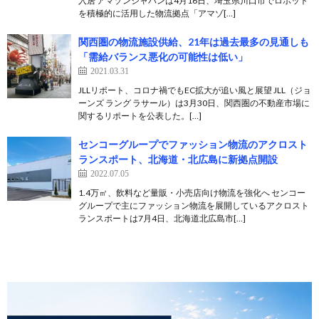
入居 アマゾンジャパンは4月16日、埼玉県川口市でロボット
を積極的に活用した物流拠点「アマゾ[…]
関西圏の物流施設供給、21年は過去最多の見通しも
「需給バランス悪化の可能性は低い」
2021.03.31
JLLリポート、コロナ禍でもEC拡大が追い風と展望 JLL（ジョ
ーンズ ラング ラサール）は3月30日、関西圏の不動産市場に
関するリポートを公表した。[…]
センコーグループでファッション物流のアクロスト
ランスポート、北海道・北広島に新拠点開設
2022.07.05
1.4万㎡、飲料など量販・小売店向け物流を強化へ センコー
グループで主にファッション物流を展開しているアクロスト
ランスポートは7月4日、北海道北広島市[…]