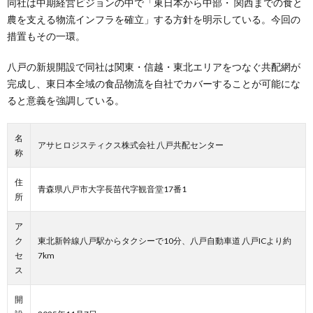
同社は中期経営ビジョンの中で「東日本から中部・ 関西までの食と
農を支える物流インフラを確立」する方針を明示している。今回の
措置もその一環。
八戸の新規開設で同社は関東・信越・東北エリアをつなぐ共配網が
完成し、東日本全域の食品物流を自社でカバーすることが可能にな
ると意義を強調している。
名
アサヒロジスティクス株式会社 八戸共配センター
称
住
青森県八戸市大字長苗代字観音堂17番1
所
ア
ク
東北新幹線八戸駅からタクシーで10分、八戸自動車道 八戸ICより約
セ
7km
ス
開