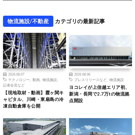
物流施設/不動産
カテゴリの最新記事
2026.08.07
2026.08.06
テクノロジー
,
動画
,
物流施設
,
プレスリリースなど
,
物流施設
記者会見など
ヨコレイが上信越エリア初、
【現地取材・動画】霞ヶ関キ
新潟・長岡で2.7万tの物流拠
ャピタル、川崎・東扇島の冷
点開設
凍自動倉庫を公開