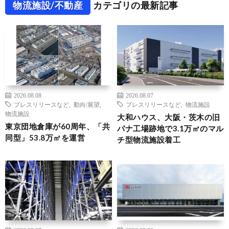
物流施設/不動産
カテゴリの最新記事
2026.08.08
2026.08.07
プレスリリースなど
,
動向/展望
,
プレスリリースなど
,
物流施設
物流施設
大和ハウス、大阪・茨木の旧
東京団地倉庫が60周年、「共
パナ工場跡地で3.1万㎡のマル
同型」53.8万㎡を運営
チ型物流施設着工