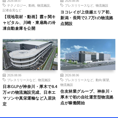
2026.08.07
2026.08.06
テクノロジー
,
動画
,
物流施設
,
プレスリリースなど
,
物流施設
記者会見など
ヨコレイが上信越エリア初、
【現地取材・動画】霞ヶ関キ
新潟・長岡で2.7万tの物流拠
ャピタル、川崎・東扇島の冷
点開設
凍自動倉庫を公開
2026.08.06
2026.08.06
プレスリリースなど
,
物流施設
プレスリリースなど
,
動向/展望
,
物流施設
日本GLPが神奈川・厚木で8.4
住友林業グループ、神奈川・
万㎡の物流施設完成、日本エ
厚木で初の自社運営型物流拠
マソンや真栄運輸など入居決
点が稼働開始
定