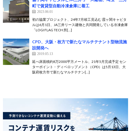
町で賃貸型自動冷凍倉庫に着工
2023.06.01
初の協業プロジェクト、24年7月竣工見込む 霞ヶ関キャピタ
ルは6月1日、JA三井リース建物と共同開発している冷凍倉庫
「LOGI FLAG TECH 所[…]
CPD、大阪・枚方で新たなマルチテナント型物流施
設開発へ
2019.05.13
延べ床面積約8万2000平方メートル、21年5月完成予定 セン
ターポイント・ディベロップメント（CPD）は5月13日、大
阪府枚方市で新たなマルチテナン[…]