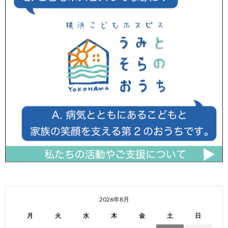
2026年8月
月
火
水
木
金
土
日