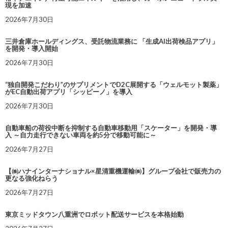
現を加速
2026年7月30日
三井倉庫ホールディングス、受託物流業務に 「生成AI出荷検品アプリ」
を開発・導入開始
2026年7月30日
“独自開発こだわり”のサプリメントでD2C展開する「ウェルモット製薬」
がEC自動出荷アプリ「シッピーノ」を導入
2026年7月30日
自動車船の荷役中断を抑制する自動車移動用「スケーター」を開発・導
入 ～自力走行できない車両を約5分で移動可能に～
2026年7月27日
【㈱ハナインターナショナル×星清重機運輸㈱】グループ会社で販売力の
更なる強化ねらう
2026年7月27日
東京ミッドタウン八重洲でロボット配送サービスを本格始動