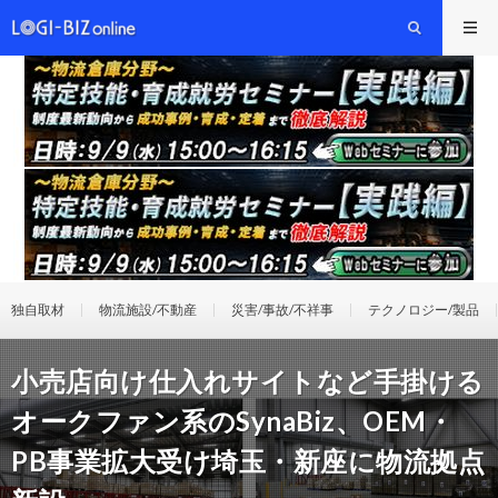
独自取材
物流施設/不動産
災害/事故/不祥事
テクノロジー/製品
小売店向け仕入れサイトなど手掛ける
オークファン系のSynaBiz、OEM・
PB事業拡大受け埼玉・新座に物流拠点