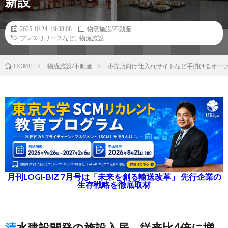
新設
2025.10.24 19:38:08
物流施設/不動産
プレスリリースなど
,
物流施設
物流施設/不動産
小売店向け仕入れサイトなど手掛けるオークフ
HOME
月刊LOGI-BIZ 7月号は「未来を創る輸送改革」 先行企業の
生存戦略を徹底取材
清水建設開発の施設入居、従来比4倍に増