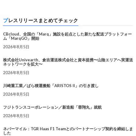
プレスリリースまとめてチェック
CBcloud、全国の「Marq」施設を起点とした新たな配送プラットフォー
ム「MarqGO」開始
2026年8月5日
株式会社Univearth、倉吉運送株式会社と資本提携〜山陰エリアへ実運送
ネットワークを拡大〜
2026年8月5日
川崎重工業／ばら積運搬船「ARISTOS II」の引き渡し
2026年8月5日
フジトランスコーポレーション／新造船「蓉翔丸」就航
2026年8月5日
ネバーマイル：TGR Haas F1 Teamとのパートナーシップ契約を締結しま
した