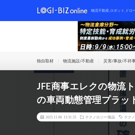
物流不動産,ロボット,ドロ
独自取材
物流施設/不動産
災害/事故/不祥
JFE商事エレクの物流ト
の車両動態管理プラッ
2025.11.06 13:31:35
テクノロジー/製品
テクノ