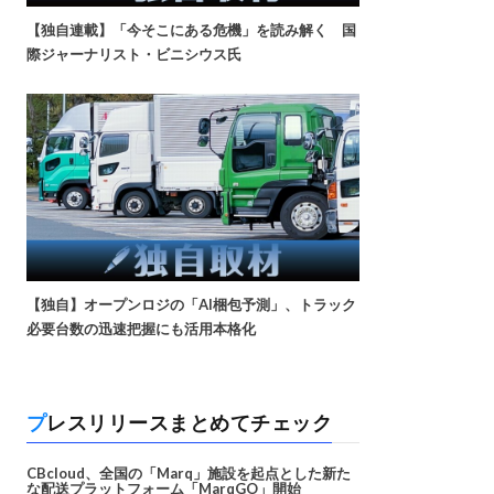
【独自連載】「今そこにある危機」を読み解く 国
際ジャーナリスト・ビニシウス氏
【独自】オープンロジの「AI梱包予測」、トラック
必要台数の迅速把握にも活用本格化
プレスリリースまとめてチェック
CBcloud、全国の「Marq」施設を起点とした新た
な配送プラットフォーム「MarqGO」開始