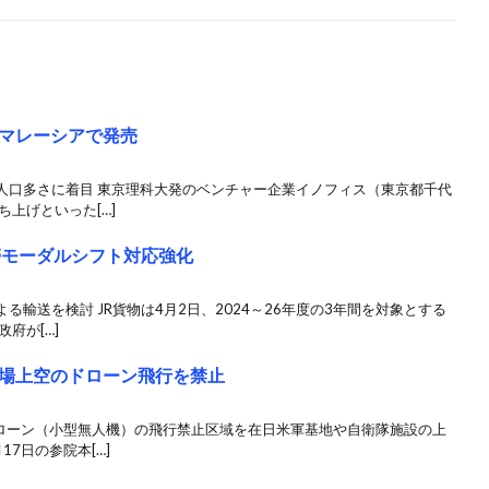
マレーシアで発売
人口多さに着目 東京理科大発のベンチャー企業イノフィス（東京都千代
上げといった[…]
離帯モーダルシフト対応強化
輸送を検討 JR貨物は4月2日、2024～26年度の3年間を対象とする
府が[…]
場上空のドローン飛行を禁止
ドローン（小型無人機）の飛行禁止区域を在日米軍基地や自衛隊施設の上
7日の参院本[…]