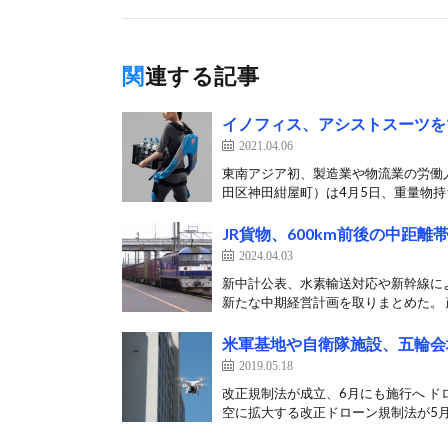
関連する記事
イノフィス、アシストスーツを
2021.04.06
東南アジア初、製造業や物流業の労働
田区神田紺屋町）は4月5日、重量物持ち
JR貨物、600km前後の中距
2024.04.03
新中計公表、水素輸送対応や新幹線による
新たな中期経営計画を取りまとめた。 政
米軍基地や自衛隊施設、五輪会
2019.05.18
改正規制法が成立、6月にも施行へ 
空に拡大する改正ドローン規制法が5月1