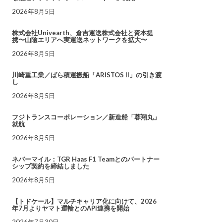
2026年8月5日
株式会社Univearth、倉吉運送株式会社と資本提
携〜山陰エリアへ実運送ネットワークを拡大〜
2026年8月5日
川崎重工業／ばら積運搬船「ARISTOS II」の引き渡
し
2026年8月5日
フジトランスコーポレーション／新造船「蓉翔丸」
就航
2026年8月5日
ネバーマイル：TGR Haas F1 Teamとのパートナー
シップ契約を締結しました
2026年8月5日
【トドケール】マルチキャリア化に向けて、2026
年7月よりヤマト運輸とのAPI連携を開始
2026年7月30日