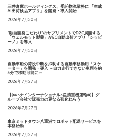
三井倉庫ホールディングス、受託物流業務に 「生成
AI出荷検品アプリ」を開発・導入開始
2026年7月30日
“独自開発こだわり”のサプリメントでD2C展開する
「ウェルモット製薬」がEC自動出荷アプリ「シッピ
ーノ」を導入
2026年7月30日
自動車船の荷役中断を抑制する自動車移動用「スケ
ーター」を開発・導入 ～自力走行できない車両を約
5分で移動可能に～
2026年7月27日
【㈱ハナインターナショナル×星清重機運輸㈱】グ
ループ会社で販売力の更なる強化ねらう
2026年7月27日
東京ミッドタウン八重洲でロボット配送サービスを
本格始動
2026年7月27日