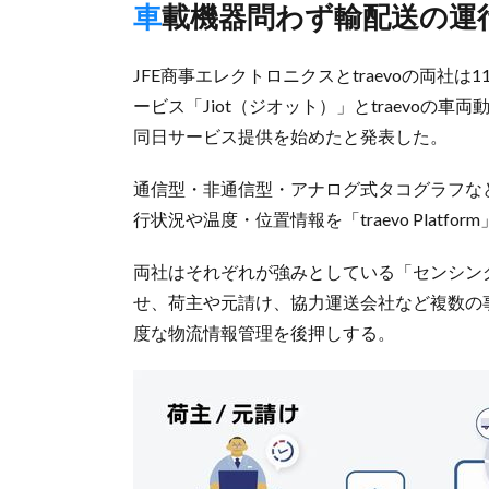
車載機器問わず輸配送の
JFE商事エレクトロニクスとtraevoの両社
ービス「Jiot（ジオット）」とtraevoの車両動
同日サービス提供を始めたと発表した。
通信型・非通信型・アナログ式タコグラフなど
行状況や温度・位置情報を「traevo Plat
両社はそれぞれが強みとしている「センシン
せ、荷主や元請け、協力運送会社など複数の
度な物流情報管理を後押しする。