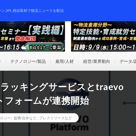
ーン,3PL,独自取材で物流ニュースを配信
事
テクノロジー/製品
雇用/人材
経営/業界動向
データ/
ラッキングサービスとtraevo
トフォームが連携開始
ロジー
,
提携/合弁など
,
プレスリリースなど