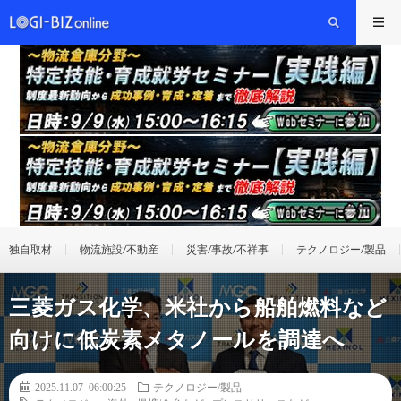
独自取材
物流施設/不動産
災害/事故/不祥事
テクノロジー/製品
三菱ガス化学、米社から船舶燃料など
向けに低炭素メタノールを調達へ
2025.11.07 06:00:25
テクノロジー/製品