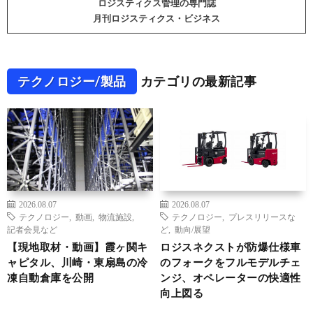
ロジスティクス管理の専門誌
月刊ロジスティクス・ビジネス
テクノロジー/製品
カテゴリの最新記事
2026.08.07
2026.08.07
テクノロジー
,
動画
,
物流施設
,
テクノロジー
,
プレスリリースな
記者会見など
ど
,
動向/展望
【現地取材・動画】霞ヶ関キ
ロジスネクストが防爆仕様車
ャピタル、川崎・東扇島の冷
のフォークをフルモデルチェ
凍自動倉庫を公開
ンジ、オペレーターの快適性
向上図る