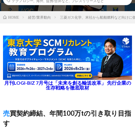
テクノロジー
,
海外
,
提携/合弁など
,
プレスリリースなど
経営/業界動向
三菱ガス化学、米社から船舶燃料など向けに
HOME
月刊LOGI-BIZ 7月号は「未来を創る輸送改革」 先行企業の
生存戦略を徹底取材
売買契約締結、年間100万tの引き取り目指
す