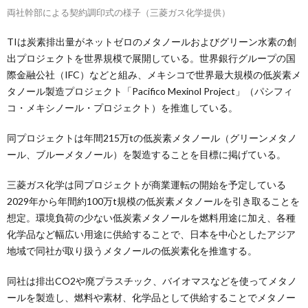
両社幹部による契約調印式の様子（三菱ガス化学提供）
TIは炭素排出量がネットゼロのメタノールおよびグリーン水素の創
出プロジェクトを世界規模で展開している。世界銀行グループの国
際金融公社（IFC）などと組み、メキシコで世界最大規模の低炭素メ
タノール製造プロジェクト「Pacifico Mexinol Project」（パシフィ
コ・メキシノール・プロジェクト）を推進している。
同プロジェクトは年間215万tの低炭素メタノール（グリーンメタノ
ール、ブルーメタノール）を製造することを目標に掲げている。
三菱ガス化学は同プロジェクトが商業運転の開始を予定している
2029年から年間約100万t規模の低炭素メタノールを引き取ることを
想定。環境負荷の少ない低炭素メタノールを燃料用途に加え、各種
化学品など幅広い用途に供給することで、日本を中心としたアジア
地域で同社が取り扱うメタノールの低炭素化を推進する。
同社は排出CO2や廃プラスチック、バイオマスなどを使ってメタノ
ールを製造し、燃料や素材、化学品として供給することでメタノー