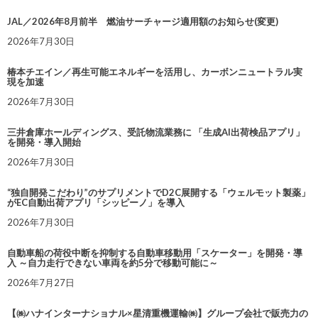
JAL／2026年8月前半 燃油サーチャージ適用額のお知らせ(変更)
2026年7月30日
椿本チエイン／再生可能エネルギーを活用し、カーボンニュートラル実
現を加速
2026年7月30日
三井倉庫ホールディングス、受託物流業務に 「生成AI出荷検品アプリ」
を開発・導入開始
2026年7月30日
“独自開発こだわり”のサプリメントでD2C展開する「ウェルモット製薬」
がEC自動出荷アプリ「シッピーノ」を導入
2026年7月30日
自動車船の荷役中断を抑制する自動車移動用「スケーター」を開発・導
入 ～自力走行できない車両を約5分で移動可能に～
2026年7月27日
【㈱ハナインターナショナル×星清重機運輸㈱】グループ会社で販売力の