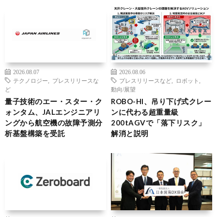
2026.08.07
2026.08.06
テクノロジー
,
プレスリリースな
プレスリリースなど
,
ロボット
,
ど
動向/展望
量子技術のエー・スター・ク
ROBO-HI、吊り下げ式クレー
ォンタム、JALエンジニアリ
ンに代わる超重量級
ングから航空機の故障予測分
200tAGVで「落下リスク」
析基盤構築を受託
解消と説明