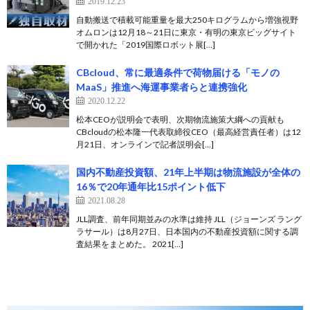
2019.12.23
自動搬送で積載可能重量を最大250キログラムから増強視野
オムロンは12月18～21日に東京・有明の東京ビッグサイト
で開かれた「2019国際ロボット展[…]
CBcloud、常に最適条件で荷物届ける「モノの
MaaS」推進へ海運事業者らと連携強化
2020.12.22
松本CEOが説明会で表明、次期物流施策大綱への貢献も
CBcloudの松本隆一代表取締役CEO（最高経営責任者）は12
月21日、オンラインで記者説明会[…]
国内不動産投資額、21年上半期は物流施設が全体の
16％で20年通年比15ポイント低下
2021.08.28
JLL調査、前年同期並みの水準は維持 JLL（ジョーンズ ラング
ラサール）は8月27日、日本国内の不動産投資額に関する調
査結果をまとめた。 2021[…]