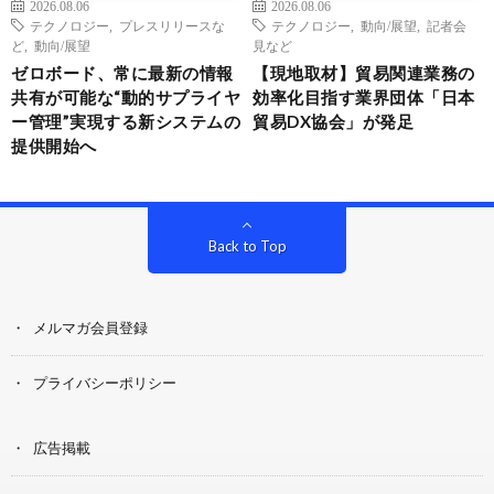
2026.08.06
2026.08.06
テクノロジー
,
プレスリリースな
テクノロジー
,
動向/展望
,
記者会
ど
,
動向/展望
見など
ゼロボード、常に最新の情報
【現地取材】貿易関連業務の
共有が可能な“動的サプライヤ
効率化目指す業界団体「日本
ー管理”実現する新システムの
貿易DX協会」が発足
提供開始へ
Back to Top
メルマガ会員登録
プライバシーポリシー
広告掲載