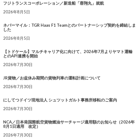
フジトランスコーポレーション／新造船「蓉翔丸」就航
2026年8月5日
ネバーマイル：TGR Haas F1 Teamとのパートナーシップ契約を締結しま
した
2026年8月5日
【トドケール】マルチキャリア化に向けて、2026年7月よりヤマト運輸
とのAPI連携を開始
2026年7月30日
JR貨物／お盆休み期間の貨物列車の運転計画について
2026年7月30日
にしてつドイツ現地法人 シュツットガルト事務所移転のご案内
2026年7月30日
NCA／日本発国際航空貨物燃油サーチャージ適用額のお知らせ（2026年
8月1日適用 改定）
2026年7月30日