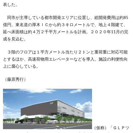
表した。
同市が主導している都市開発エリアに位置し、総開発費用は約85
億円。東名道の厚木ＩＣから約３キロメートルで、地上４階建て、
延べ床面積は約４万２千平方メートルを計画。２０２０年11月の完
成を見込む。
３階のフロアは１平方メートル当たり２トンと重荷重に対応可能
とするほか、高速荷物用エレベーターなどを導入。施設の利便性向
上に腐心している。
（藤原秀行）
（仮称）「ＧＬＰツ