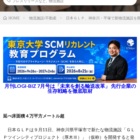
プレスリリースなど
,
物流施設
物流施設/不動産
日本ＧＬＰ、神奈川・平塚で新物流施設を
HOME
月刊LOGI-BIZ 7月号は「未来を創る輸送改革」 先行企業の
生存戦略を徹底取材
延べ床面積４万平方メートル超
日本ＧＬＰは９月11日、神奈川県平塚市で新たな物流施設「ＧＬ
Ｐツインシティプロジェクト（厚木Ⅲ）」（仮称）を開発すると発