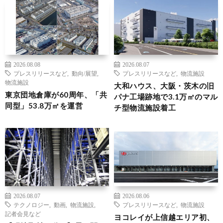
2026.08.08
2026.08.07
プレスリリースなど
,
動向/展望
,
プレスリリースなど
,
物流施設
物流施設
大和ハウス、大阪・茨木の旧
東京団地倉庫が60周年、「共
パナ工場跡地で3.1万㎡のマル
同型」53.8万㎡を運営
チ型物流施設着工
2026.08.07
2026.08.06
テクノロジー
,
動画
,
物流施設
,
プレスリリースなど
,
物流施設
記者会見など
ヨコレイが上信越エリア初、