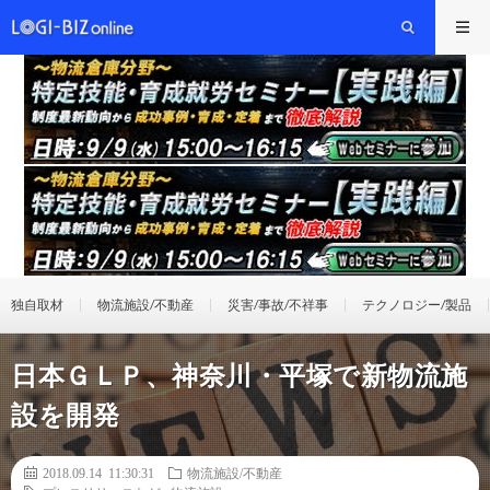
独自取材
物流施設/不動産
災害/事故/不祥事
テクノロジー/製品
日本ＧＬＰ、神奈川・平塚で新物流施
設を開発
2018.09.14 11:30:31
物流施設/不動産