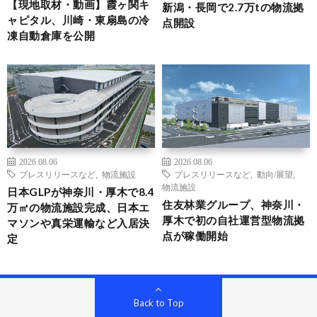
【現地取材・動画】霞ヶ関キ
新潟・長岡で2.7万tの物流拠
ャピタル、川崎・東扇島の冷
点開設
凍自動倉庫を公開
2026.08.06
2026.08.06
プレスリリースなど
,
物流施設
プレスリリースなど
,
動向/展望
,
物流施設
日本GLPが神奈川・厚木で8.4
住友林業グループ、神奈川・
万㎡の物流施設完成、日本エ
厚木で初の自社運営型物流拠
マソンや真栄運輸など入居決
点が稼働開始
定
Back to Top