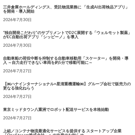
三井倉庫ホールディングス、受託物流業務に 「生成AI出荷検品アプリ」
を開発・導入開始
2026年7月30日
“独自開発こだわり”のサプリメントでD2C展開する「ウェルモット製薬」
がEC自動出荷アプリ「シッピーノ」を導入
2026年7月30日
自動車船の荷役中断を抑制する自動車移動用「スケーター」を開発・導
入 ～自力走行できない車両を約5分で移動可能に～
2026年7月27日
【㈱ハナインターナショナル×星清重機運輸㈱】グループ会社で販売力の
更なる強化ねらう
2026年7月27日
東京ミッドタウン八重洲でロボット配送サービスを本格始動
2026年7月27日
上組／コンテナ物流最適化サービスを提供する スタートアップ企業