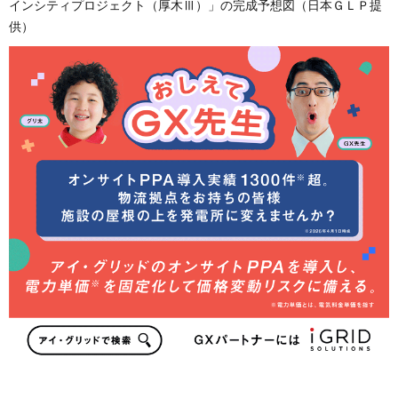
インシティプロジェクト（厚木Ⅲ）」の完成予想図（日本ＧＬＰ提
供）