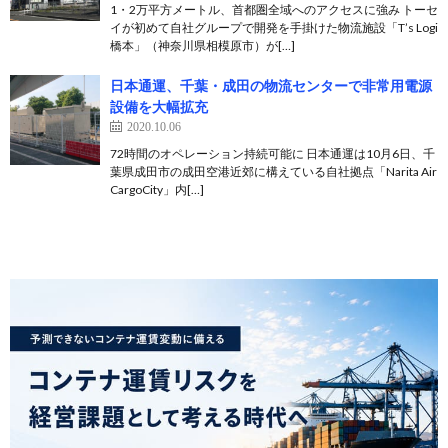
1・2万平方メートル、首都圏全域へのアクセスに強み トーセ
イが初めて自社グループで開発を手掛けた物流施設「T’s Logi
橋本」（神奈川県相模原市）が[…]
日本通運、千葉・成田の物流センターで非常用電源
設備を大幅拡充
2020.10.06
72時間のオペレーション持続可能に 日本通運は10月6日、千
葉県成田市の成田空港近郊に構えている自社拠点「Narita Air
CargoCity」内[…]