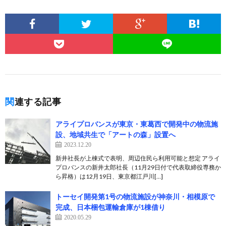
関連する記事
アライプロバンスが東京・東葛西で開発中の物流施
設、地域共生で「アートの森」設置へ
2023.12.20
新井社長が上棟式で表明、周辺住民ら利用可能と想定 アライ
プロバンスの新井太郎社長（11月29日付で代表取締役専務か
ら昇格）は12月19日、東京都江戸川[…]
トーセイ開発第1号の物流施設が神奈川・相模原で
完成、日本梱包運輸倉庫が1棟借り
2020.05.29