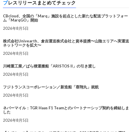
プレスリリースまとめてチェック
CBcloud、全国の「Marq」施設を起点とした新たな配送プラットフォー
ム「MarqGO」開始
2026年8月5日
株式会社Univearth、倉吉運送株式会社と資本提携〜山陰エリアへ実運送
ネットワークを拡大〜
2026年8月5日
川崎重工業／ばら積運搬船「ARISTOS II」の引き渡し
2026年8月5日
フジトランスコーポレーション／新造船「蓉翔丸」就航
2026年8月5日
ネバーマイル：TGR Haas F1 Teamとのパートナーシップ契約を締結しま
した
2026年8月5日