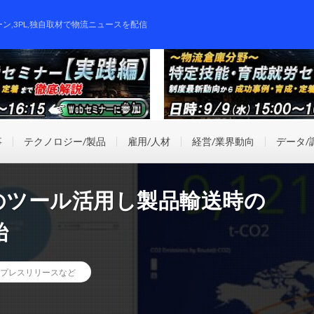
ーン,3PL,独自取材で物流ニュースを配信
事
テクノロジー/製品
雇用/人材
経営/業界動向
データ/
のツール活用し製品輸送時の
始
プレスリリースなど