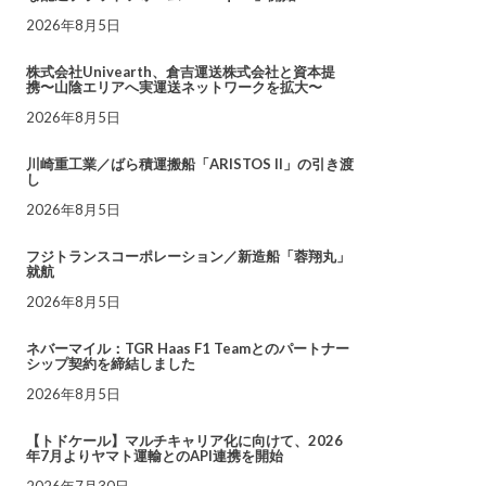
2026年8月5日
株式会社Univearth、倉吉運送株式会社と資本提
携〜山陰エリアへ実運送ネットワークを拡大〜
2026年8月5日
川崎重工業／ばら積運搬船「ARISTOS II」の引き渡
し
2026年8月5日
フジトランスコーポレーション／新造船「蓉翔丸」
就航
2026年8月5日
ネバーマイル：TGR Haas F1 Teamとのパートナー
シップ契約を締結しました
2026年8月5日
【トドケール】マルチキャリア化に向けて、2026
年7月よりヤマト運輸とのAPI連携を開始
2026年7月30日