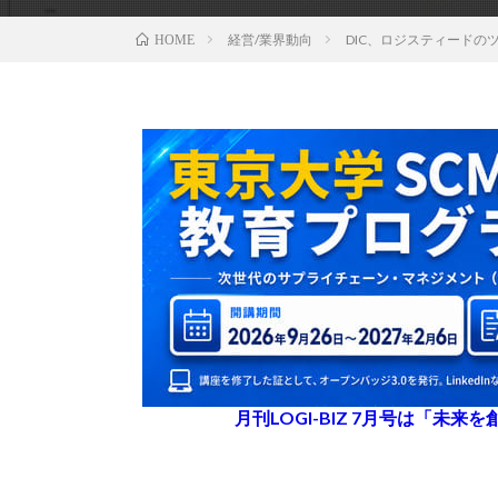
経営/業界動向
DIC、ロジスティードの
HOME
月刊LOGI-BIZ 7月号は「未