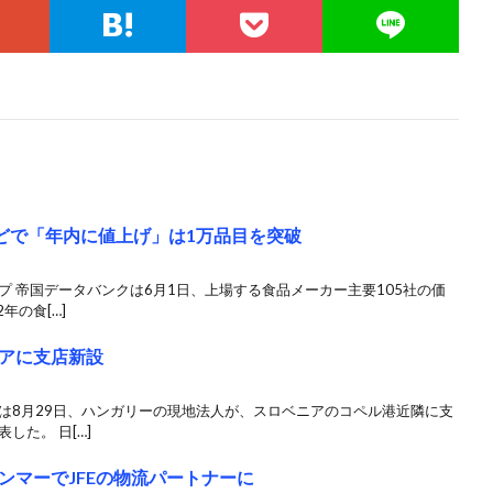
などで「年内に値上げ」は1万品目を突破
プ 帝国データバンクは6月1日、上場する食品メーカー主要105社の価
年の食[…]
アに支店新設
は8月29日、ハンガリーの現地法人が、スロベニアのコペル港近隣に支
した。 日[…]
ンマーでJFEの物流パートナーに