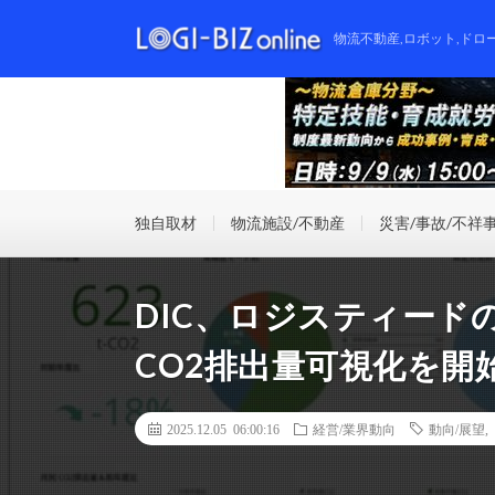
物流不動産,ロボット,ドロ
独自取材
物流施設/不動産
災害/事故/不祥
DIC、ロジスティード
CO2排出量可視化を開
2025.12.05 06:00:16
経営/業界動向
動向/展望
,