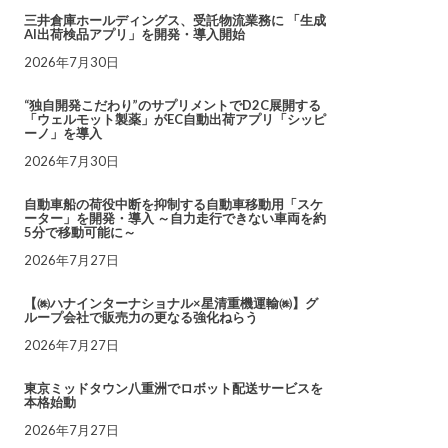
三井倉庫ホールディングス、受託物流業務に 「生成
AI出荷検品アプリ」を開発・導入開始
2026年7月30日
“独自開発こだわり”のサプリメントでD2C展開する
「ウェルモット製薬」がEC自動出荷アプリ「シッピ
ーノ」を導入
2026年7月30日
自動車船の荷役中断を抑制する自動車移動用「スケ
ーター」を開発・導入 ～自力走行できない車両を約
5分で移動可能に～
2026年7月27日
【㈱ハナインターナショナル×星清重機運輸㈱】グ
ループ会社で販売力の更なる強化ねらう
2026年7月27日
東京ミッドタウン八重洲でロボット配送サービスを
本格始動
2026年7月27日