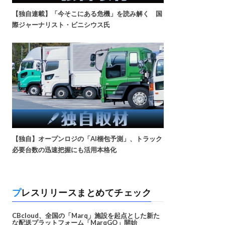
【独自連載】「今そこにある危機」を読み解く 国
際ジャーナリスト・ビニシウス氏
【独自】オープンロジの「AI梱包予測」、トラック
必要台数の迅速把握にも活用本格化
プレスリリースまとめてチェック
CBcloud、全国の「Marq」施設を起点とした新た
な配送プラットフォーム「MarqGO」開始