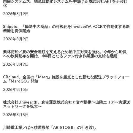
両備システムズ、物流自動化システムを手掛ける 株式会社APTを子会社
化
2026年8月9日
Shippio、「輸送中の商品」の可視化をInvoiceのAI-OCRで自動化する新
機能を提供開始
2026年8月9日
栗林商船／夏の安全運航を支えるため熱中症対策を強化。今年から船員
への飲料配布を開始、4年目となるファン付き作業服の支給も継続
2026年8月9日
CBcloud、全国の「Marq」施設を起点とした新たな配送プラットフォー
ム「MarqGO」開始
2026年8月5日
株式会社Univearth、倉吉運送株式会社と資本提携〜山陰エリアへ実運送
ネットワークを拡大〜
2026年8月5日
川崎重工業／ばら積運搬船「ARISTOS II」の引き渡し