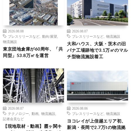
2026.08.08
2026.08.07
プレスリリースなど
,
動向/展望
,
プレスリリースなど
,
物流施設
物流施設
大和ハウス、大阪・茨木の旧
東京団地倉庫が60周年、「共
パナ工場跡地で3.1万㎡のマル
同型」53.8万㎡を運営
チ型物流施設着工
2026.08.07
2026.08.06
テクノロジー
,
動画
,
物流施設
,
プレスリリースなど
,
物流施設
記者会見など
ヨコレイが上信越エリア初、
【現地取材・動画】霞ヶ関キ
新潟・長岡で2.7万tの物流拠