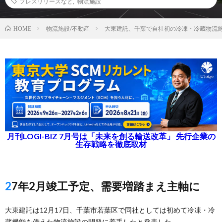
プレスリリースなど
,
物流施設
物流施設/不動産
大東建託、千葉で自社初の冷凍・冷蔵物流
HOME
月刊LOGI-BIZ 7月号は「未来を創る輸送改革」 先行企業の
生存戦略を徹底取材
27年2月竣工予定、需要増踏まえ主軸に
大東建託は12月17日、千葉市若葉区で同社としては初めて冷凍・冷
蔵機能を備えた物流施設の開発に着手したと発表した。