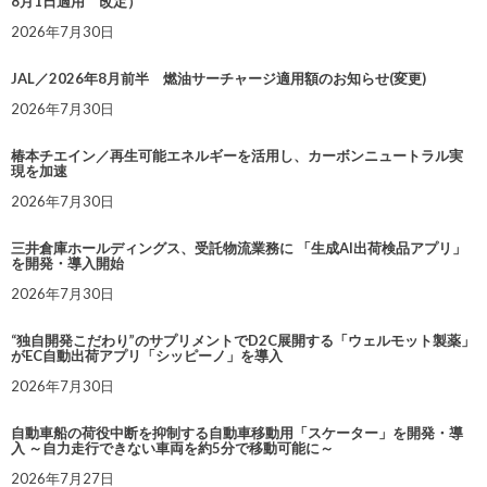
8月1日適用 改定）
2026年7月30日
JAL／2026年8月前半 燃油サーチャージ適用額のお知らせ(変更)
2026年7月30日
椿本チエイン／再生可能エネルギーを活用し、カーボンニュートラル実
現を加速
2026年7月30日
三井倉庫ホールディングス、受託物流業務に 「生成AI出荷検品アプリ」
を開発・導入開始
2026年7月30日
“独自開発こだわり”のサプリメントでD2C展開する「ウェルモット製薬」
がEC自動出荷アプリ「シッピーノ」を導入
2026年7月30日
自動車船の荷役中断を抑制する自動車移動用「スケーター」を開発・導
入 ～自力走行できない車両を約5分で移動可能に～
2026年7月27日