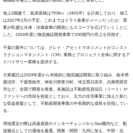
地上2階建て、延床面積は7938㎡（2401坪）を計画しており、竣工
は2027年2月の予定。これまではドライ倉庫がメーンだったが、需
要が旺盛な冷凍・冷蔵倉庫の開発にもスコープを広げていくことに
した。2026年度に物流施設開発事業で200億円の売上を目指す。
千葉の案件については、クレド・アセットマネジメントがコンスト
ラクションマネジメント（CM）業務とプロジェクト全体に関するア
ドバイザリー業務を提供する。
大東建託は2024年度から本格的に物流施設開発に取り組み、栃木県
鹿沼市、千葉県柏市、神奈川県寒川町、埼玉県日高市、兵庫県西宮
市など、全国で開発を推進。各施設は不動産投資信託（リート）や
ファンドへの売却を前提としており、主力の住宅事業に加えた新た
な収益基盤として、不動産開発事業の中長期的な成長を目指してい
る。
用地選定の際は高速道路のインターチェンジから5km圏内など、配
送拠点としての適地を厳選。関東・関西・九州に加え、中部・北