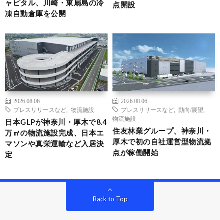
ャピタル、川崎・東扇島の冷
点開設
凍自動倉庫を公開
2026.08.06
2026.08.06
プレスリリースなど
,
物流施設
プレスリリースなど
,
動向/展望
,
物流施設
日本GLPが神奈川・厚木で8.4
住友林業グループ、神奈川・
万㎡の物流施設完成、日本エ
厚木で初の自社運営型物流拠
マソンや真栄運輸など入居決
点が稼働開始
定
Back to Top