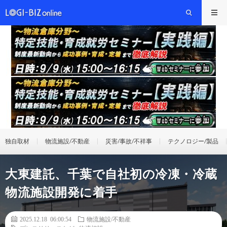
独自取材
物流施設/不動産
災害/事故/不祥事
テクノロジー/製品
大東建託、千葉で自社初の冷凍・冷蔵
物流施設開発に着手
2025.12.18 06:00:54
物流施設/不動産