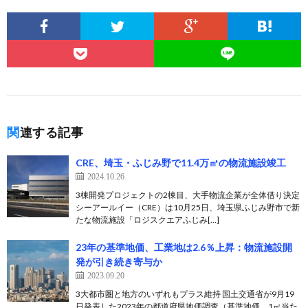
関連する記事
CRE、埼玉・ふじみ野で11.4万㎡の物流施設竣工
2024.10.26
3棟開発プロジェクトの2棟目、大手物流企業が全体借り決定
シーアールイー（CRE）は10月25日、埼玉県ふじみ野市で新
たな物流施設「ロジスクエアふじみ[…]
23年の基準地価、工業地は2.6％上昇：物流施設開
発が引き続き寄与か
2023.09.20
3大都市圏と地方のいずれもプラス維持 国土交通省が9月19
日発表した2023年の都道府県地価調査（基準地価、1㎡当た