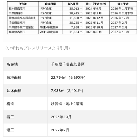
（いずれもプレスリリースより引用）
所在地
千葉県千葉市若葉区
敷地面積
22,794㎡（6,895坪）
延床面積
7,938㎡（2,401坪）
構造
鉄骨造・地上2階建
着工
2025年10月
竣工
2027年2月