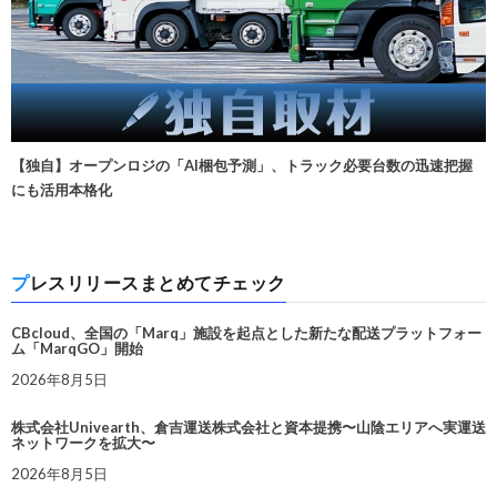
【独自】オープンロジの「AI梱包予測」、トラック必要台数の迅速把握
にも活用本格化
プレスリリースまとめてチェック
CBcloud、全国の「Marq」施設を起点とした新たな配送プラットフォー
ム「MarqGO」開始
2026年8月5日
株式会社Univearth、倉吉運送株式会社と資本提携〜山陰エリアへ実運送
ネットワークを拡大〜
2026年8月5日