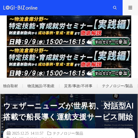
独自取材
物流施設/不動産
災害/事故/不祥事
テクノロジー/製品
ウェザーニューズが世界初、対話型AI
搭載で船長導く運航支援サービス開始
2025.12.25 14:11:57
テクノロジー/製品