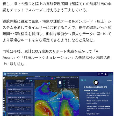
善し、海上の船長と陸上の運航管理者間（船陸間）の航海計画の承
認もチャットでスムーズに行えるよう工夫している。
運航判断に役立つ気象・海象や運航データをオンボード（船上）シ
ステムを通してタイムリーに共有することで、長年の課題だった船
陸間の情報格差を解消し、船長は最新かつ膨大なデータに基づいて
より最適なルートを自ら選定できるようになると見込む。
同社は今後、累計100万航海のサポート実績を活かして「AI
Agent」や「航海ルートシミュレーション」の機能拡張と精度の向
上に取り組む。