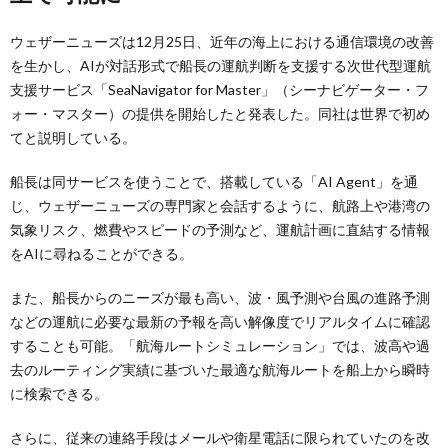
ウェザーニューズは12月25日、近年の海上における通信環境の改善
を生かし、AIが対話形式で船長の運航判断を支援する次世代型運航
支援サービス「SeaNavigator for Master」（シーナビゲーター・フ
ォー・マスター）の提供を開始したと発表した。同社は世界で初め
てと説明している。
船長は同サービスを使うことで、搭載している「AI Agent」を通
じ、ウェザーニューズの専門家と会話するように、航路上や港湾の
気象リスク、燃費やスピードの予測など、運航計画に直結する情報
をAIに尋ねることができる。
また、船長からのニーズが最も高い、波・風予測や台風の進路予測
などの運航に必要な最新の予報を高い解像度でリアルタイムに確認
することも可能。「航海ルートシミュレーション」では、波高や過
去のルーティング実績に基づいた最適な航海ルートを船上から瞬時
に検索できる。
さらに、従来の連絡手段はメールや衛星電話に限られていたのを改