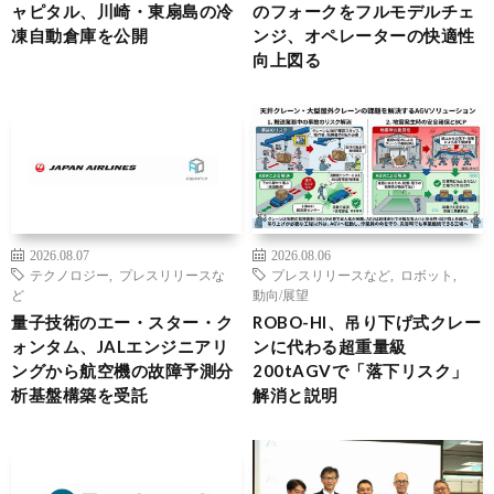
ャピタル、川崎・東扇島の冷
のフォークをフルモデルチェ
凍自動倉庫を公開
ンジ、オペレーターの快適性
向上図る
2026.08.07
2026.08.06
テクノロジー
,
プレスリリースな
プレスリリースなど
,
ロボット
,
ど
動向/展望
量子技術のエー・スター・ク
ROBO-HI、吊り下げ式クレー
ォンタム、JALエンジニアリ
ンに代わる超重量級
ングから航空機の故障予測分
200tAGVで「落下リスク」
析基盤構築を受託
解消と説明