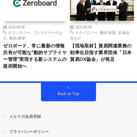
2026.08.06
2026.08.06
テクノロジー
,
プレスリリースな
テクノロジー
,
動向/展望
,
記者会
ど
,
動向/展望
見など
ゼロボード、常に最新の情報
【現地取材】貿易関連業務の
共有が可能な“動的サプライヤ
効率化目指す業界団体「日本
ー管理”実現する新システムの
貿易DX協会」が発足
提供開始へ
Back to Top
メルマガ会員登録
プライバシーポリシー