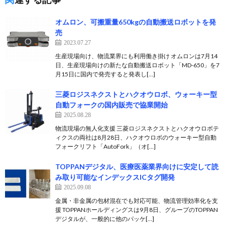
オムロン、可搬重量650kgの自動搬送ロボットを発
売
2023.07.27
生産現場向け、物流業界にも利用働き掛け オムロンは7月14
日、生産現場向けの新たな自動搬送ロボット「MD-650」を7
月15日に国内で発売すると発表し[…]
三菱ロジスネクストとハクオウロボ、ウォーキー型
自動フォークの国内販売で協業開始
2025.08.28
物流現場の無人化支援 三菱ロジスネクストとハクオウロボテ
ィクスの両社は8月28日、ハクオウロボのウォーキー型自動
フォークリフト「AutoFork」（オ[…]
TOPPANデジタル、医療医薬業界向けに安定して読
み取り可能なインデックスICタグ開発
2025.09.08
金属・非金属の包材混在でも対応可能、物流管理効率化を支
援 TOPPANホールディングスは9月8日、グループのTOPPAN
デジタルが、一般的に他のパッケ[…]