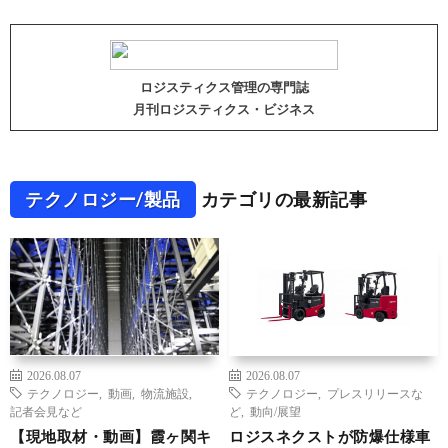
ロジスティクス管理の専門誌
月刊ロジスティクス・ビジネス
テクノロジー/製品
カテゴリの最新記事
2026.08.07
2026.08.07
テクノロジー
,
動画
,
物流施設
,
テクノロジー
,
プレスリリースな
記者会見など
ど
,
動向/展望
【現地取材・動画】霞ヶ関キ
ロジスネクストが防爆仕様車