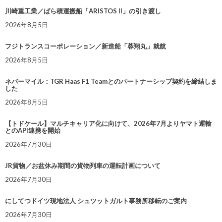
川崎重工業／ばら積運搬船「ARISTOS II」の引き渡し
2026年8月5日
フジトランスコーポレーション／新造船「蓉翔丸」就航
2026年8月5日
ネバーマイル：TGR Haas F1 Teamとのパートナーシップ契約を締結しま
した
2026年8月5日
【トドケール】マルチキャリア化に向けて、2026年7月よりヤマト運輸
とのAPI連携を開始
2026年7月30日
JR貨物／お盆休み期間の貨物列車の運転計画について
2026年7月30日
にしてつドイツ現地法人 シュツットガルト事務所移転のご案内
2026年7月30日