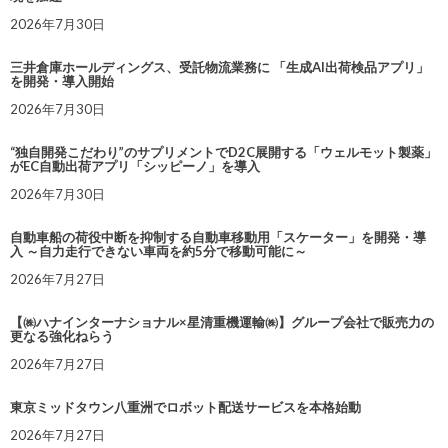
2026年7月30日
三井倉庫ホールディングス、受託物流業務に 「生成AI出荷検品アプリ」
を開発・導入開始
2026年7月30日
“独自開発こだわり”のサプリメントでD2C展開する「ウェルモット製薬」
がEC自動出荷アプリ「シッピーノ」を導入
2026年7月30日
自動車船の荷役中断を抑制する自動車移動用「スケーター」を開発・導
入 ～自力走行できない車両を約5分で移動可能に～
2026年7月27日
【㈱ハナインターナショナル×星清重機運輸㈱】グループ会社で販売力の
更なる強化ねらう
2026年7月27日
東京ミッドタウン八重洲でロボット配送サービスを本格始動
2026年7月27日