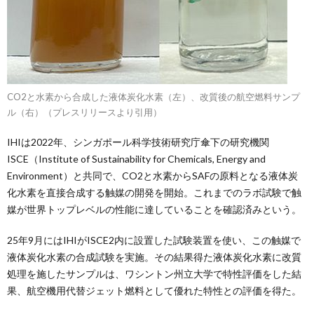
CO2と水素から合成した液体炭化水素（左）、改質後の航空燃料サンプ
ル（右）（プレスリリースより引用）
IHIは2022年、シンガポール科学技術研究庁傘下の研究機関
ISCE（Institute of Sustainability for Chemicals, Energy and
Environment）と共同で、CO2と水素からSAFの原料となる液体炭
化水素を直接合成する触媒の開発を開始。これまでのラボ試験で触
媒が世界トップレベルの性能に達していることを確認済みという。
25年9月にはIHIがISCE2内に設置した試験装置を使い、この触媒で
液体炭化水素の合成試験を実施。その結果得た液体炭化水素に改質
処理を施したサンプルは、ワシントン州立大学で特性評価をした結
果、航空機用代替ジェット燃料として優れた特性との評価を得た。