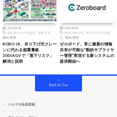
2026.08.06
2026.08.06
プレスリリースなど
,
ロボット
,
テクノロジー
,
プレスリリースな
動向/展望
ど
,
動向/展望
ROBO-HI、吊り下げ式クレー
ゼロボード、常に最新の情報
ンに代わる超重量級
共有が可能な“動的サプライヤ
200tAGVで「落下リスク」
ー管理”実現する新システムの
解消と説明
提供開始へ
Back to Top
メルマガ会員登録