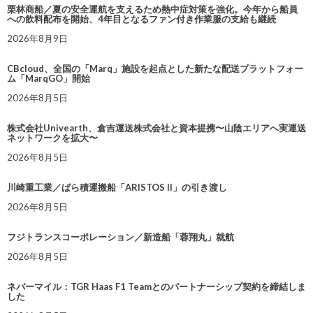
栗林商船／夏の安全運航を支えるため熱中症対策を強化。今年から船員
への飲料配布を開始、4年目となるファン付き作業服の支給も継続
2026年8月9日
CBcloud、全国の「Marq」施設を起点とした新たな配送プラットフォー
ム「MarqGO」開始
2026年8月5日
株式会社Univearth、倉吉運送株式会社と資本提携〜山陰エリアへ実運送
ネットワークを拡大〜
2026年8月5日
川崎重工業／ばら積運搬船「ARISTOS II」の引き渡し
2026年8月5日
フジトランスコーポレーション／新造船「蓉翔丸」就航
2026年8月5日
ネバーマイル：TGR Haas F1 Teamとのパートナーシップ契約を締結しま
した