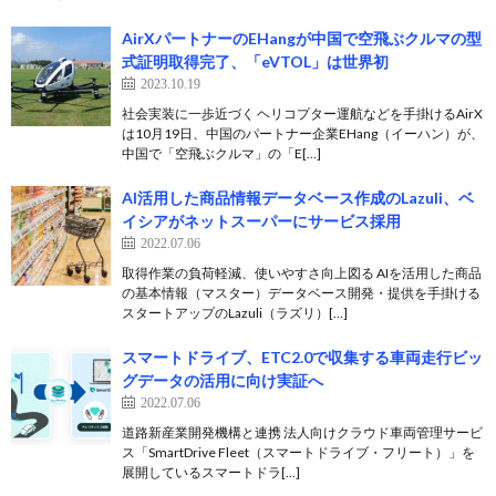
AirXパートナーのEHangが中国で空飛ぶクルマの型
式証明取得完了、「eVTOL」は世界初
2023.10.19
社会実装に一歩近づく ヘリコプター運航などを手掛けるAirX
は10月19日、中国のパートナー企業EHang（イーハン）が、
中国で「空飛ぶクルマ」の「E[…]
AI活用した商品情報データベース作成のLazuli、ベ
イシアがネットスーパーにサービス採用
2022.07.06
取得作業の負荷軽減、使いやすさ向上図る AIを活用した商品
の基本情報（マスター）データベース開発・提供を手掛ける
スタートアップのLazuli（ラズリ）[…]
スマートドライブ、ETC2.0で収集する車両走行ビッ
グデータの活用に向け実証へ
2022.07.06
道路新産業開発機構と連携 法人向けクラウド車両管理サービ
ス「SmartDrive Fleet（スマートドライブ・フリート）」を
展開しているスマートドラ[…]