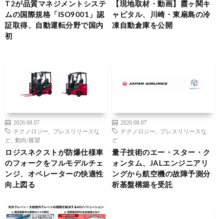
T2が品質マネジメントシステ
【現地取材・動画】霞ヶ関キ
ムの国際規格「ISO9001」認
ャピタル、川崎・東扇島の冷
証取得、自動運転分野で国内
凍自動倉庫を公開
初
2026.08.07
2026.08.07
テクノロジー
,
プレスリリースな
テクノロジー
,
プレスリリースな
ど
,
動向/展望
ど
ロジスネクストが防爆仕様車
量子技術のエー・スター・ク
のフォークをフルモデルチェ
ォンタム、JALエンジニアリ
ンジ、オペレーターの快適性
ングから航空機の故障予測分
向上図る
析基盤構築を受託