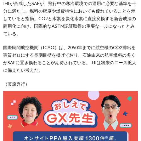
IHIが合成したSAFが、飛行中の寒冷環境での運用に必要な基準を十
分に満たし、燃料の密度や燃費特性においても優れていることを示
していると指摘。CO2と水素を炭化水素に直接変換する新合成法の
商用化に向け、国際的なASTM認証取得の重要な一歩になったとみ
ている。
国際民間航空機関（ICAO）は、2050年までに航空機のCO2排出を
実質ゼロにする長期目標を掲げており、石油由来の航空燃料の多く
がSAFに置き換わることが期待されている。IHIは将来のニーズ拡大
に備えたい考えだ。
（藤原秀行）