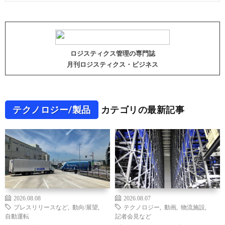
ロジスティクス管理の専門誌
月刊ロジスティクス・ビジネス
テクノロジー/製品
カテゴリの最新記事
2026.08.08
2026.08.07
プレスリリースなど
,
動向/展望
,
テクノロジー
,
動画
,
物流施設
,
自動運転
記者会見など