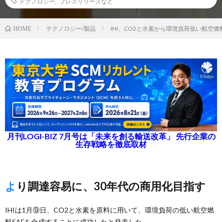
テクノロジー
,
プレスリリースなど
テクノロジー/製品
IHI、CO2と水素から環境負荷低い航空燃
HOME
月刊LOGI-BIZ 7月号は「未来を創る輸送改革」 先行企業の
生存戦略を徹底取材
より調達容易に、30年代の商用化目指す
IHIは1月⑨日、CO2と水素を原料に用いて、環境負荷の低い航空燃
料SAFを合成することに成功したと発表した。