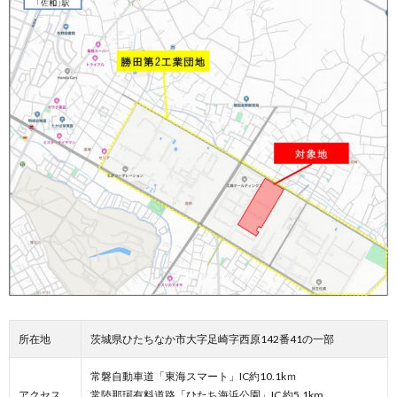
所在地
茨城県ひたちなか市大字足崎字西原142番41の一部
常磐自動車道「東海スマート」IC約10.1kｍ
アクセス
常陸那珂有料道路「ひたち海浜公園」IC 約5.1km