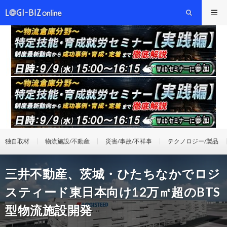
独自取材
物流施設/不動産
災害/事故/不祥事
テクノロジー/製品
三井不動産、茨城・ひたちなかでロジ
スティード東日本向け12万㎡超のBTS
型物流施設開発