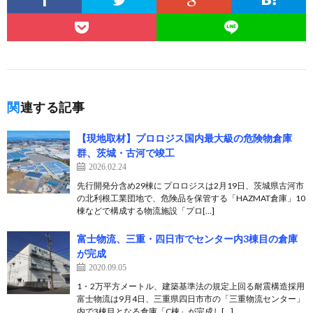
関連する記事
【現地取材】プロロジス国内最大級の危険物倉庫
群、茨城・古河で竣工
2026.02.24
先行開発分含め29棟に プロロジスは2月19日、茨城県古河市
の北利根工業団地で、危険品を保管する「HAZMAT倉庫」10
棟などで構成する物流施設「プロ[…]
富士物流、三重・四日市でセンター内3棟目の倉庫
が完成
2020.09.05
1・2万平方メートル、建築基準法の規定上回る耐震構造採用
富士物流は9月4日、三重県四日市市の「三重物流センター」
内で3棟目となる倉庫「C棟」が完成し[…]