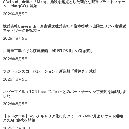
CBcloud、全国の「Marq」施設を起点とした新たな配送プラットフォー
ム「MarqGO」開始
2026年8月5日
株式会社Univearth、倉吉運送株式会社と資本提携〜山陰エリアへ実運送
ネットワークを拡大〜
2026年8月5日
川崎重工業／ばら積運搬船「ARISTOS II」の引き渡し
2026年8月5日
フジトランスコーポレーション／新造船「蓉翔丸」就航
2026年8月5日
ネバーマイル：TGR Haas F1 Teamとのパートナーシップ契約を締結しま
した
2026年8月5日
【トドケール】マルチキャリア化に向けて、2026年7月よりヤマト運輸
とのAPI連携を開始
2026年7月30日