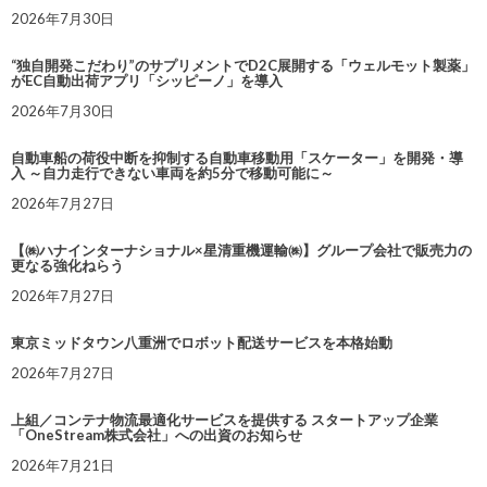
2026年7月30日
“独自開発こだわり”のサプリメントでD2C展開する「ウェルモット製薬」
がEC自動出荷アプリ「シッピーノ」を導入
2026年7月30日
自動車船の荷役中断を抑制する自動車移動用「スケーター」を開発・導
入 ～自力走行できない車両を約5分で移動可能に～
2026年7月27日
【㈱ハナインターナショナル×星清重機運輸㈱】グループ会社で販売力の
更なる強化ねらう
2026年7月27日
東京ミッドタウン八重洲でロボット配送サービスを本格始動
2026年7月27日
上組／コンテナ物流最適化サービスを提供する スタートアップ企業
「OneStream株式会社」への出資のお知らせ
2026年7月21日