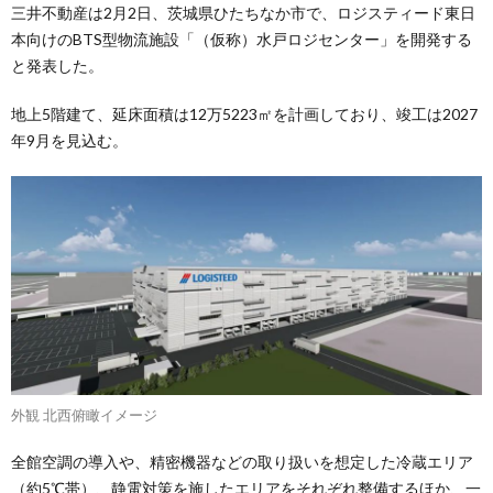
三井不動産は2月2日、茨城県ひたちなか市で、ロジスティード東日
本向けのBTS型物流施設「（仮称）水戸ロジセンター」を開発する
と発表した。
地上5階建て、延床面積は12万5223㎡を計画しており、竣工は2027
年9月を見込む。
外観 北西俯瞰イメージ
全館空調の導入や、精密機器などの取り扱いを想定した冷蔵エリア
（約5℃帯）、静電対策を施したエリアをそれぞれ整備するほか、一