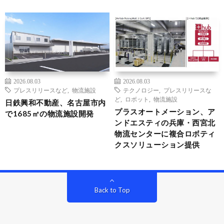
2026.08.03
2026.08.03
プレスリリースなど
,
物流施設
テクノロジー
,
プレスリリースな
ど
,
ロボット
,
物流施設
日鉄興和不動産、名古屋市内
プラスオートメーション、ア
で1685㎡の物流施設開発
ンドエスティの兵庫・西宮北
物流センターに複合ロボティ
クスソリューション提供
Back to Top