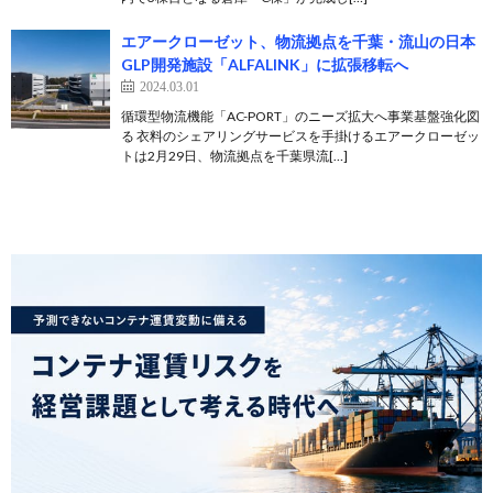
エアークローゼット、物流拠点を千葉・流山の日本
GLP開発施設「ALFALINK」に拡張移転へ
2024.03.01
循環型物流機能「AC-PORT」のニーズ拡大へ事業基盤強化図
る 衣料のシェアリングサービスを手掛けるエアークローゼッ
トは2月29日、物流拠点を千葉県流[…]