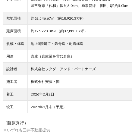
JR常磐線「佐和」駅 約3.0km、JR常磐線「勝田」駅 約5.0km
敷地面積
約62,546.67㎡（約18,920.37坪）
延床面積
約125,223.38㎡（約37,880.07坪）
規模・構造
地上5階建て・鉄骨造・耐震構造
用途
倉庫（倉庫業を営む倉庫）
設計者
株式会社フクダ・アンド・パートナーズ
施工者
株式会社安藤・間
着工
2026年2月2日
竣工
2027年9月末（予定）
（藤原秀行）
※いずれも三井不動産提供