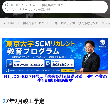
2026.02.02 12:53:34
物流施設/不動産
プレスリリースなど
,
物流施設
物流施設/不動産
三井不動産、茨城・ひたちなかでロジスティ
HOME
月刊LOGI-BIZ 7月号は「未来を創る輸送改革」 先行企業の
生存戦略を徹底取材
27年9月竣工予定