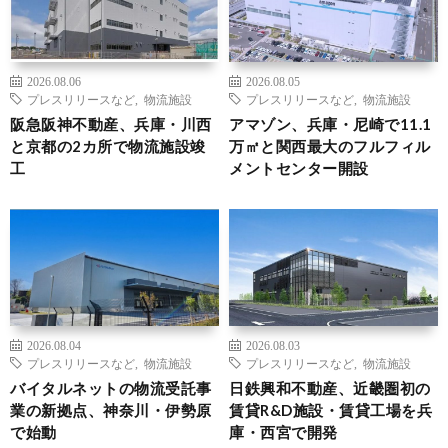
2026.08.06
2026.08.05
プレスリリースなど
,
物流施設
プレスリリースなど
,
物流施設
阪急阪神不動産、兵庫・川西
アマゾン、兵庫・尼崎で11.1
と京都の2カ所で物流施設竣
万㎡と関西最大のフルフィル
工
メントセンター開設
2026.08.04
2026.08.03
プレスリリースなど
,
物流施設
プレスリリースなど
,
物流施設
バイタルネットの物流受託事
日鉄興和不動産、近畿圏初の
業の新拠点、神奈川・伊勢原
賃貸R&D施設・賃貸工場を兵
で始動
庫・西宮で開発