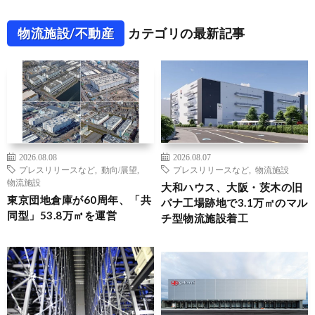
物流施設/不動産
カテゴリの最新記事
2026.08.08
2026.08.07
プレスリリースなど
,
動向/展望
,
プレスリリースなど
,
物流施設
物流施設
大和ハウス、大阪・茨木の旧
東京団地倉庫が60周年、「共
パナ工場跡地で3.1万㎡のマル
同型」53.8万㎡を運営
チ型物流施設着工