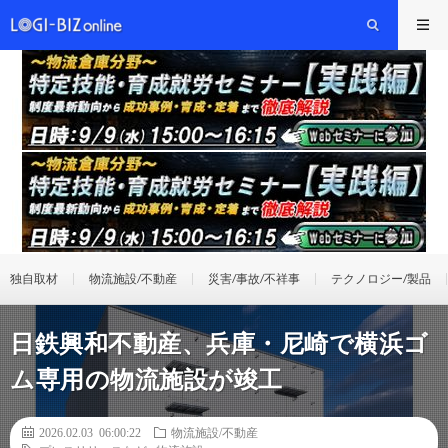
独自取材
物流施設/不動産
災害/事故/不祥事
テクノロジー/製品
日鉄興和不動産、兵庫・尼崎で横浜ゴ
ム専用の物流施設が竣工
2026.02.03 06:00:22
物流施設/不動産