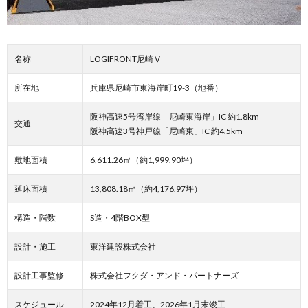
名称
LOGIFRONT尼崎Ⅴ
所在地
兵庫県尼崎市東海岸町19-3（地番）
阪神高速5号湾岸線「尼崎東海岸」IC 約1.8km
交通
阪神高速3号神戸線「尼崎東」IC 約4.5km
敷地面積
6,611.26㎡（約1,999.90坪）
延床面積
13,808.18㎡（約4,176.97坪）
構造・階数
S造・4階BOX型
設計・施工
東洋建設株式会社
設計工事監修
株式会社フクダ・アンド・パートナーズ
スケジュール
2024年12月着工、2026年1月末竣工