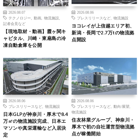
2026.08.07
2026.08.06
テクノロジー
,
動画
,
物流施設
,
プレスリリースなど
,
物流施設
記者会見など
ヨコレイが上信越エリア初、
【現地取材・動画】霞ヶ関キ
新潟・長岡で2.7万tの物流拠
ャピタル、川崎・東扇島の冷
点開設
凍自動倉庫を公開
2026.08.06
2026.08.06
プレスリリースなど
,
物流施設
プレスリリースなど
,
動向/展望
,
物流施設
日本GLPが神奈川・厚木で8.4
住友林業グループ、神奈川・
万㎡の物流施設完成、日本エ
厚木で初の自社運営型物流拠
マソンや真栄運輸など入居決
点が稼働開始
定