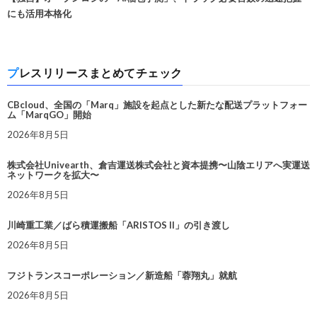
にも活用本格化
プレスリリースまとめてチェック
CBcloud、全国の「Marq」施設を起点とした新たな配送プラットフォー
ム「MarqGO」開始
2026年8月5日
株式会社Univearth、倉吉運送株式会社と資本提携〜山陰エリアへ実運送
ネットワークを拡大〜
2026年8月5日
川崎重工業／ばら積運搬船「ARISTOS II」の引き渡し
2026年8月5日
フジトランスコーポレーション／新造船「蓉翔丸」就航
2026年8月5日