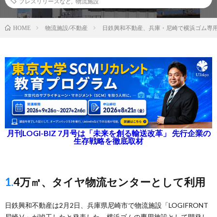
プレスリリースなど
,
物流施設
物流施設/不動産
日鉄興和不動産、兵庫・尼崎で横浜ゴム専
HOME
月刊LOGI-BIZ 7月号は「未来を創る輸送改革」 先行企業の
生存戦略を徹底取材
1.4万㎡、タイヤ物流センターとして利用
日鉄興和不動産は2月2日、兵庫県尼崎市で物流施設「LOGIFRONT
尼崎Ⅴ」が竣工したと発表した。横浜ゴムの専用施設として開発し