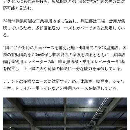
アクセスにも強みを持ち、広域輸送と都市部の地域配送の両方に対
応可能と見込む。
24時間操業可能な工業専用地域に位置し、周辺部は工場・倉庫が集
積しているため、多頻度配送のニーズもカバーできると想定してい
る。
1階に21台対応の片面バースを備えた地上4階建てのBOX型施設。各
階の有効階高を7.0m確保し収容能力の増強を図るとともに、昇降設
備は荷物用エレベーター2基、垂直搬送機・乗用エレベーター各1基
を配置し、上下階の人や荷物の輸送に十分な能力を確保している。
テナントの多様なニーズに対応するため、休憩室、喫煙室、シャワ
ー室、ドライバー用トイレなどの共用スペースを整備している。