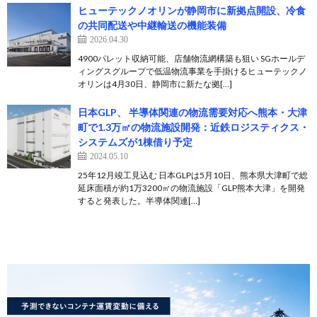
ヒューテックノオリンが静岡市に新拠点開設、冷食
の共同配送や中継輸送の機能装備
2026.04.30
4900パレット収納可能、店舗物流網構築も狙い SGホールデ
ィングスグループで低温物流事業を手掛けるヒューテックノ
オリンは4月30日、静岡市に新たな拠[…]
日本GLP、 半導体関連の物流需要対応へ熊本・大津
町で1.3万㎡の物流施設開発：近鉄ロジスティクス・
システムズが1棟借り予定
2024.05.10
25年12月竣工見込む 日本GLPは5月10日、熊本県大津町で総
延床面積が約1万3200㎡の物流施設「GLP熊本大津」を開発
すると発表した。半導体関連[…]