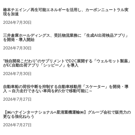
椿本チエイン／再生可能エネルギーを活用し、カーボンニュートラル実
現を加速
2026年7月30日
三井倉庫ホールディングス、受託物流業務に 「生成AI出荷検品アプリ」
を開発・導入開始
2026年7月30日
“独自開発こだわり”のサプリメントでD2C展開する「ウェルモット製薬」
がEC自動出荷アプリ「シッピーノ」を導入
2026年7月30日
自動車船の荷役中断を抑制する自動車移動用「スケーター」を開発・導
入 ～自力走行できない車両を約5分で移動可能に～
2026年7月27日
【㈱ハナインターナショナル×星清重機運輸㈱】グループ会社で販売力の
更なる強化ねらう
2026年7月27日