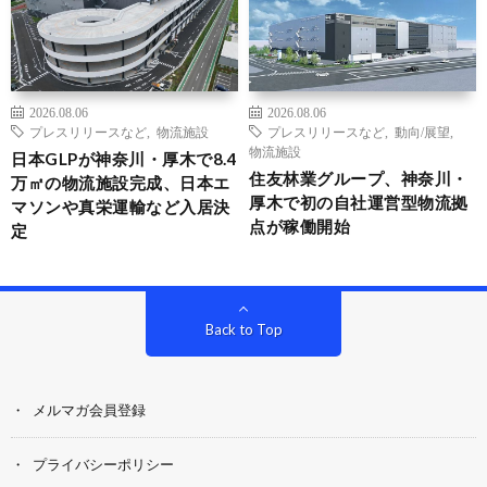
2026.08.06
2026.08.06
プレスリリースなど
,
物流施設
プレスリリースなど
,
動向/展望
,
物流施設
日本GLPが神奈川・厚木で8.4
住友林業グループ、神奈川・
万㎡の物流施設完成、日本エ
厚木で初の自社運営型物流拠
マソンや真栄運輸など入居決
点が稼働開始
定
Back to Top
メルマガ会員登録
プライバシーポリシー