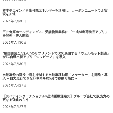
椿本チエイン／再生可能エネルギーを活用し、カーボンニュートラル実
現を加速
2026年7月30日
三井倉庫ホールディングス、受託物流業務に 「生成AI出荷検品アプリ」
を開発・導入開始
2026年7月30日
“独自開発こだわり”のサプリメントでD2C展開する「ウェルモット製薬」
がEC自動出荷アプリ「シッピーノ」を導入
2026年7月30日
自動車船の荷役中断を抑制する自動車移動用「スケーター」を開発・導
入 ～自力走行できない車両を約5分で移動可能に～
2026年7月27日
【㈱ハナインターナショナル×星清重機運輸㈱】グループ会社で販売力の
更なる強化ねらう
2026年7月27日