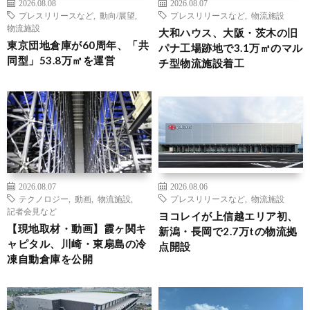
2026.08.08
2026.08.07
プレスリリースなど
,
動向/展望
,
プレスリリースなど
,
物流施設
物流施設
大和ハウス、大阪・茨木の旧
東京団地倉庫が60周年、「共
パナ工場跡地で3.1万㎡のマル
同型」53.8万㎡を運営
チ型物流施設着工
2026.08.07
2026.08.06
テクノロジー
,
動画
,
物流施設
,
プレスリリースなど
,
物流施設
記者会見など
ヨコレイが上信越エリア初、
【現地取材・動画】霞ヶ関キ
新潟・長岡で2.7万tの物流拠
ャピタル、川崎・東扇島の冷
点開設
凍自動倉庫を公開