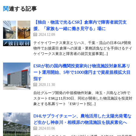
関連する記事
【独自・物流で光るCSR】倉庫内で障害者就労支
援、「家族も一緒に働き見守る」場に
2024.12.09
テイケイワークス東京とリハス、千葉・流山の日本GLP開発
物件でお披露目 倉庫への派遣・業務請負などを手掛けるテイ
ケイワークス東京と障害者の就労支援事業[…]
ESRが初の国内機関投資家向け物流施設対象私募リ
ート運用開始、5年で1000億円まで資産規模拡大目
指す
2020.11.30
自社グループ開発の中規模物件対象、埼玉・川島など3件で
スタート ESRは11月30日、同社が開発した物流施設を投資対
象とする私募リート「ESRリート投[…]
DHLサプライチェーン、農地活用した太陽光発電な
ど生かし神奈川・相模原の物流施設を脱炭素化へ
2024.03.06