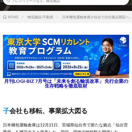
プレスリリースなど
,
物流施設
物流施設/不動産
日本梱包運輸倉庫が仙台で自社拠点開設へ、
HOME
月刊LOGI-BIZ 7月号は「未来を創る輸送改革」 先行企業の
生存戦略を徹底取材
子会社も移転、事業拡大図る
日本梱包運輸倉庫は12月21日、宮城県仙台市で新たな拠点「仙台営
業所」を建設すると発表した。同日、現地で地鎮祭を開催した。