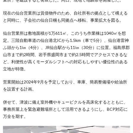
現在の仙台営業所は賃借物件のため、自社所有の拠点として構える
と同時に、子会社の仙台日梱も同拠点へ移転、事業拡大を図る。
仙台営業所は敷地面積が1万611㎡、このうち作業棟は1040㎡を想
定。三陸自動車道の仙台港北ICから1.5km（車で5分）、仙台港雷神
ふ頭から1㎞（4分）、JR仙台駅から11㎞（30分）に位置。福島県郡
山市まで約2時間、岩手県盛岡市まで約2.5時間でアクセスできるな
ど、利便性が高くモーダルシフトへの対応もしやすい優位性のある
立地が特徴。
営業開始は2024年9月を予定しており、車庫、簡易整備場や給油所
を設置する計画。
併せて、津波に備え室外機やキュービクルを高床化するとともに、
事務所屋上を緊急避難場所として活用できるようにし、BCP対応に
万全を期す。