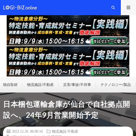
独自取材
物流施設/不動産
災害/事故/不祥事
テクノロジー/製品
日本梱包運輸倉庫が仙台で自社拠点開
設へ、24年9月営業開始予定
2023.12.26 06:00:16
物流施設/不動産