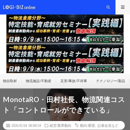
独自取材
物流施設/不動産
災害/事故/不祥事
テクノロジー/製品
MonotaRO・田村社長、物流関連コス
ト「コントロールができている」
2026.02.04 06:00:54
経営/業界動向
動向/展望
,
記者会見など