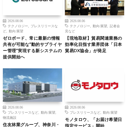
2026.08.06
2026.08.06
テクノロジー
,
プレスリリースな
テクノロジー
,
動向/展望
,
記者会
ど
,
動向/展望
見など
ゼロボード、常に最新の情報
【現地取材】貿易関連業務の
共有が可能な“動的サプライヤ
効率化目指す業界団体「日本
ー管理”実現する新システムの
貿易DX協会」が発足
提供開始へ
2026.08.06
2026.08.06
プレスリリースなど
,
動向/展望
,
プレスリリースなど
,
動向/展望
物流施設
モノタロウ、「お届け希望日
住友林業グループ、神奈川・
指定サービス」開始