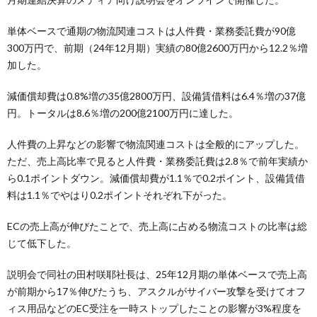
単体ベースで通期の物流関連コストは人件費・業務委託費が90億
300万円で、前期（24年12月期）実績の80億2600万円から12.2％増
加した。
減価償却費は0.8%増の35億2800万円、設備賃借料は6.4％増の37億
円。トータルは8.6％増の200億2100万円に達した。
人件費の上昇などの影響で物流関連コストは全般的にアップした。
ただ、売上高比率で見ると人件費・業務委託費は2.8％で前年実績か
ら0.1ポイントダウン。減価償却費が1.1％で0.2ポイント、設備賃借
料は1.1％でやはり0.2ポイントそれぞれ下がった。
ECの売上高が伸びたことで、売上高に占める物流コストの比率は総
じて低下した。
説明会で同社の田村咲耶社長は、25年12月期の単体ベースで売上高
が前期から17％伸びたうち、アスクルがサイバー攻撃を受けてオフ
ィス用品などのEC受注を一時ストップしたことの影響が3%程度を