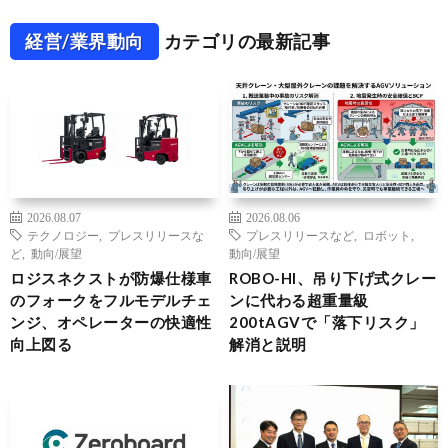
経営/業界動向
カテゴリの最新記事
2026.08.07
2026.08.06
テクノロジー
,
プレスリリースな
プレスリリースなど
,
ロボット
,
ど
,
動向/展望
動向/展望
ロジスネクストが防爆仕様車
ROBO-HI、吊り下げ式クレー
のフォークをフルモデルチェ
ンに代わる超重量級
ンジ、オペレーターの快適性
200tAGVで「落下リスク」
向上図る
解消と説明