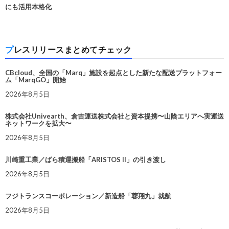
にも活用本格化
プレスリリースまとめてチェック
CBcloud、全国の「Marq」施設を起点とした新たな配送プラットフォー
ム「MarqGO」開始
2026年8月5日
株式会社Univearth、倉吉運送株式会社と資本提携〜山陰エリアへ実運送
ネットワークを拡大〜
2026年8月5日
川崎重工業／ばら積運搬船「ARISTOS II」の引き渡し
2026年8月5日
フジトランスコーポレーション／新造船「蓉翔丸」就航
2026年8月5日