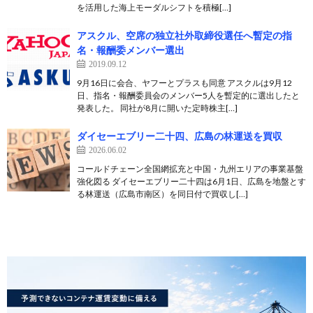
を活用した海上モーダルシフトを積極[…]
アスクル、空席の独立社外取締役選任へ暫定の指
名・報酬委メンバー選出
2019.09.12
9月16日に会合、ヤフーとプラスも同意 アスクルは9月12
日、指名・報酬委員会のメンバー5人を暫定的に選出したと
発表した。 同社が8月に開いた定時株主[…]
ダイセーエブリー二十四、広島の林運送を買収
2026.06.02
コールドチェーン全国網拡充と中国・九州エリアの事業基盤
強化図る ダイセーエブリー二十四は6月1日、広島を地盤とす
る林運送（広島市南区）を同日付で買収し[…]