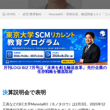
経営/業界動向
MonotaRO・田村社長、物流関連コスト「
HOME
月刊LOGI-BIZ 7月号は「未来を創る輸送改革」 先行企業の
生存戦略を徹底取材
決算説明会で表明
工具などのEC大手MonotaRO（モノタロウ）は2月3日、2025年12
月期連結決算のメディア向け説明会をオンラインで開催した。