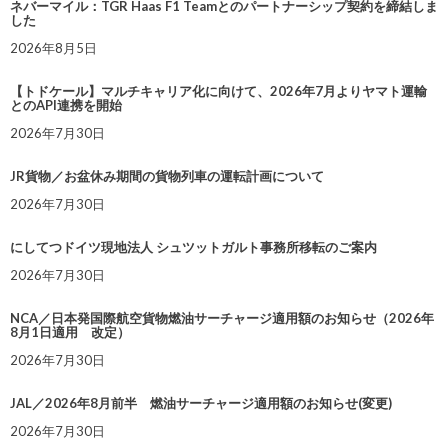
ネバーマイル：TGR Haas F1 Teamとのパートナーシップ契約を締結しま
した
2026年8月5日
【トドケール】マルチキャリア化に向けて、2026年7月よりヤマト運輸
とのAPI連携を開始
2026年7月30日
JR貨物／お盆休み期間の貨物列車の運転計画について
2026年7月30日
にしてつドイツ現地法人 シュツットガルト事務所移転のご案内
2026年7月30日
NCA／日本発国際航空貨物燃油サーチャージ適用額のお知らせ（2026年
8月1日適用 改定）
2026年7月30日
JAL／2026年8月前半 燃油サーチャージ適用額のお知らせ(変更)
2026年7月30日