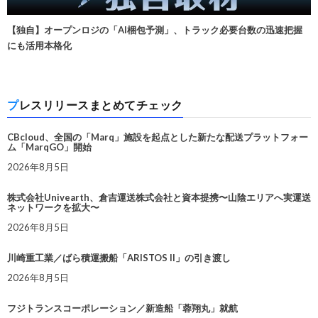
【独自】オープンロジの「AI梱包予測」、トラック必要台数の迅速把握
にも活用本格化
プレスリリースまとめてチェック
CBcloud、全国の「Marq」施設を起点とした新たな配送プラットフォー
ム「MarqGO」開始
2026年8月5日
株式会社Univearth、倉吉運送株式会社と資本提携〜山陰エリアへ実運送
ネットワークを拡大〜
2026年8月5日
川崎重工業／ばら積運搬船「ARISTOS II」の引き渡し
2026年8月5日
フジトランスコーポレーション／新造船「蓉翔丸」就航