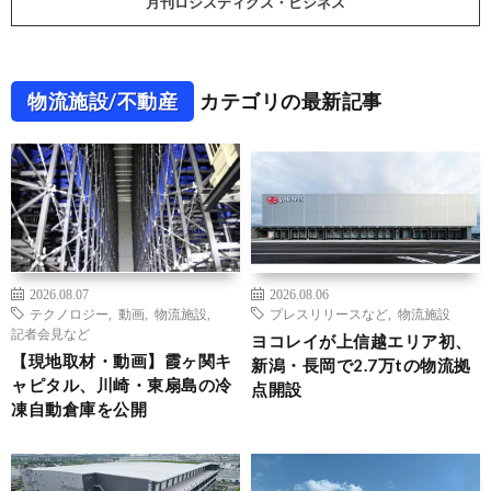
月刊ロジスティクス・ビジネス
物流施設/不動産
カテゴリの最新記事
2026.08.07
2026.08.06
テクノロジー
,
動画
,
物流施設
,
プレスリリースなど
,
物流施設
記者会見など
ヨコレイが上信越エリア初、
【現地取材・動画】霞ヶ関キ
新潟・長岡で2.7万tの物流拠
ャピタル、川崎・東扇島の冷
点開設
凍自動倉庫を公開