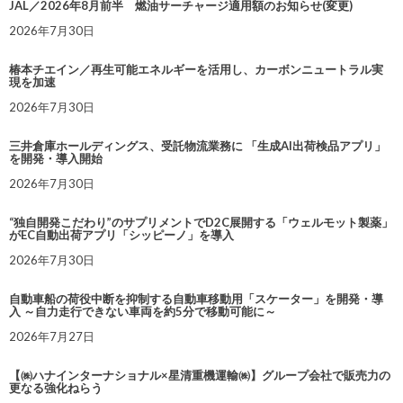
JAL／2026年8月前半 燃油サーチャージ適用額のお知らせ(変更)
2026年7月30日
椿本チエイン／再生可能エネルギーを活用し、カーボンニュートラル実
現を加速
2026年7月30日
三井倉庫ホールディングス、受託物流業務に 「生成AI出荷検品アプリ」
を開発・導入開始
2026年7月30日
“独自開発こだわり”のサプリメントでD2C展開する「ウェルモット製薬」
がEC自動出荷アプリ「シッピーノ」を導入
2026年7月30日
自動車船の荷役中断を抑制する自動車移動用「スケーター」を開発・導
入 ～自力走行できない車両を約5分で移動可能に～
2026年7月27日
【㈱ハナインターナショナル×星清重機運輸㈱】グループ会社で販売力の
更なる強化ねらう