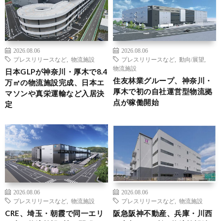
2026.08.06
2026.08.06
プレスリリースなど
,
物流施設
プレスリリースなど
,
動向/展望
,
物流施設
日本GLPが神奈川・厚木で8.4
住友林業グループ、神奈川・
万㎡の物流施設完成、日本エ
厚木で初の自社運営型物流拠
マソンや真栄運輸など入居決
点が稼働開始
定
2026.08.06
2026.08.06
プレスリリースなど
,
物流施設
プレスリリースなど
,
物流施設
CRE、埼玉・朝霞で同一エリ
阪急阪神不動産、兵庫・川西