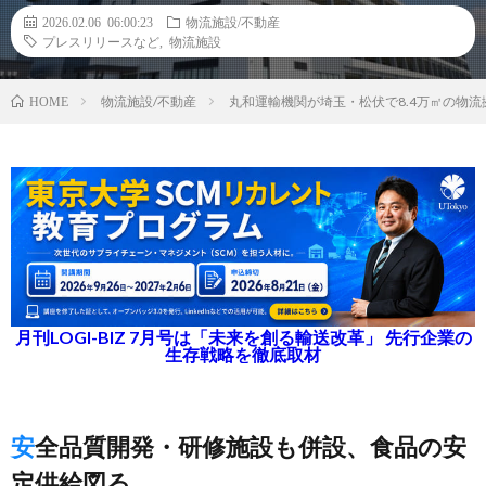
2026.02.06 06:00:23
物流施設/不動産
プレスリリースなど
,
物流施設
物流施設/不動産
丸和運輸機関が埼玉・松伏で8.4万㎡の物
HOME
月刊LOGI-BIZ 7月号は「未来を創る輸送改革」 先行企業の
生存戦略を徹底取材
安全品質開発・研修施設も併設、食品の安
定供給図る