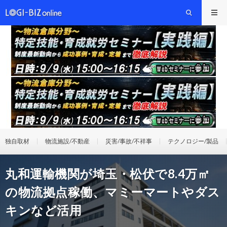
独自取材
物流施設/不動産
災害/事故/不祥事
テクノロジー/製品
丸和運輸機関が埼玉・松伏で8.4万㎡
の物流拠点稼働、マミーマートやダス
キンなど活用