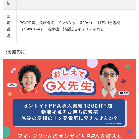
額
主
要
PCaPC 造、免震構造、インタンク（300kℓ）、非常用発電機
設
（1,400KVA）、洗車機、顔認証セキュリティ など
備
（藤原秀行）