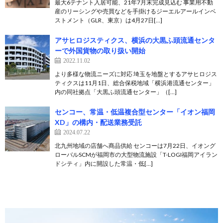
最大6テナント入居可能、21年7月末完成見込む 事業用不動
産のリーシングや売買などを手掛けるジーエルアールインベ
ストメント（GLR、東京）は4月27日[…]
アサヒロジスティクス、横浜の大黒ふ頭流通センタ
ーで外国貨物の取り扱い開始
2022.11.02
より多様な物流ニーズに対応 埼玉を地盤とするアサヒロジス
ティクスは11月1日、総合保税地域「横浜港流通センター」
内の同社拠点「大黒ふ頭流通センター」（[…]
センコー、常温・低温複合型センター「イオン福岡
XD」の構内・配送業務受託
2024.07.22
北九州地域の店舗へ商品供給 センコーは7月22日、イオング
ローバルSCMが福岡市の大型物流施設「T-LOGI福岡アイラン
ドシティ」内に開設した常温・低[…]