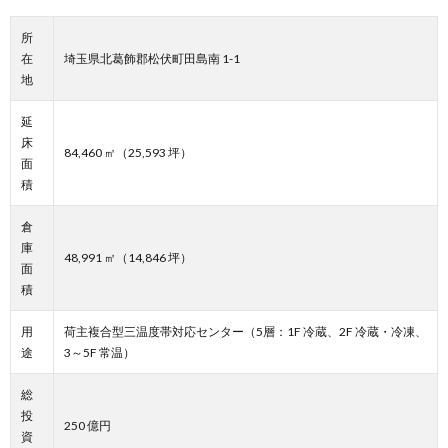
所
在
埼玉県北葛飾郡松伏町田島南 1-1
地
延
床
84,460 ㎡（25,593 坪）
面
積
倉
庫
48,991 ㎡（14,846 坪）
面
積
用
荷主複合型三温度帯対応センター（5層：1F 冷蔵、2F 冷蔵・冷凍、
途
3～5F 常温）
総
投
250 億円
資