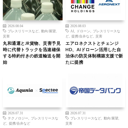
2026.08.04
2026.08.03
プレスリリースなど
,
動向/展望
,
AI
,
ドローン
,
プレスリリースな
災害
ど
,
提携/合弁など
,
災害
丸和通運とJR貨物、災害予見
エアロネクストとチェンジ
時に代替トラックを迅速確保
HD、AIドローン活用した自
する特約付きの鉄道輸送を開
治体の防災体制構築支援で新
始
たに提携
2026.07.31
2026.07.31
テクノロジー
,
プレスリリースな
プレスリリースなど
,
動向/展望
,
ど
,
提携/合弁など
災害