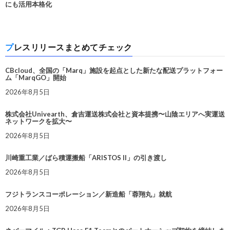
にも活用本格化
プレスリリースまとめてチェック
CBcloud、全国の「Marq」施設を起点とした新たな配送プラットフォー
ム「MarqGO」開始
2026年8月5日
株式会社Univearth、倉吉運送株式会社と資本提携〜山陰エリアへ実運送
ネットワークを拡大〜
2026年8月5日
川崎重工業／ばら積運搬船「ARISTOS II」の引き渡し
2026年8月5日
フジトランスコーポレーション／新造船「蓉翔丸」就航
2026年8月5日