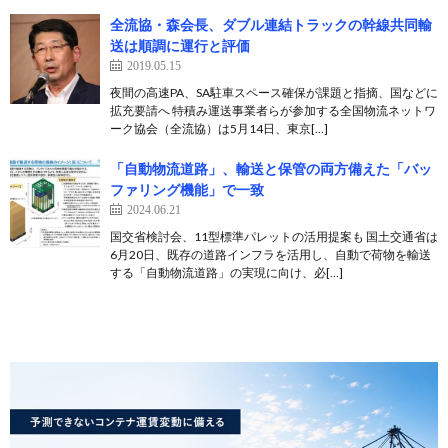
全流協・森会長、ダブル連結トラックの幹線共同輸
送は順調に運行と評価
2019.05.15
夜間の高速PA、SA駐車スペース確保が課題と指摘、国などに
拡充要請へ 特積み運送事業者らが参加する全国物流ネットワ
ーク協会（全流協）は5月14日、東京[…]
「自動物流道路」、輸送と保管の両方備えた「バッ
ファリング機能」で一致
2024.06.21
国交省検討会、11型標準パレットの活用提案も 国土交通省は
6月20日、既存の道路インフラを活用し、自動で荷物を輸送
する「自動物流道路」の実現に向け、必[…]