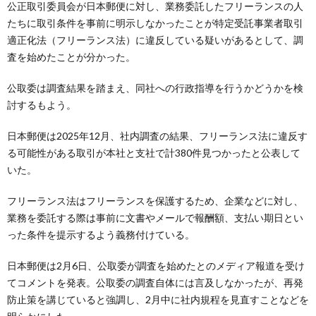
公正取引委員会が日本郵便に対し、業務委託したフリーランスの人
たちに取引条件を事前に明示しなかったことが特定受託事業者取引
適正化法（フリーランス法）に違反している疑いがあるとして、調
査を始めたことが分かった。
公取委は調査結果を踏まえ、同社への行政指導を行うかどうかを検
討するもよう。
日本郵便は2025年12月、社内調査の結果、フリーランス法に違反す
る可能性がある取引が本社と支社で計380件見つかったと公表して
いた。
フリーランス法はフリーランスを保護するため、企業などに対し、
業務を委託する際は事前に文書やメールで報酬額、支払い期日とい
った条件を提示するよう義務付けている。
日本郵便は2月6日、公取委が調査を始めたとのメディア報道を受け
てコメントを発表。公取委の調査自体には言及しなかったが、再発
防止策を講じていると強調し、2月中に社内規程を見直すことなどを