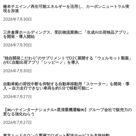
椿本チエイン／再生可能エネルギーを活用し、カーボンニュートラル実
現を加速
2026年7月30日
三井倉庫ホールディングス、受託物流業務に 「生成AI出荷検品アプリ」
を開発・導入開始
2026年7月30日
“独自開発こだわり”のサプリメントでD2C展開する「ウェルモット製薬」
がEC自動出荷アプリ「シッピーノ」を導入
2026年7月30日
自動車船の荷役中断を抑制する自動車移動用「スケーター」を開発・導
入 ～自力走行できない車両を約5分で移動可能に～
2026年7月27日
【㈱ハナインターナショナル×星清重機運輸㈱】グループ会社で販売力の
更なる強化ねらう
2026年7月27日
東京ミッドタウン八重洲でロボット配送サービスを本格始動