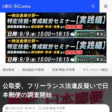
独自取材
物流施設/不動産
災害/事故/不祥事
テクノロジー/製品
公取委、フリーランス法違反疑いで日
本郵便の調査開始
2026.02.07 06:00:19
災害/事故/不祥事