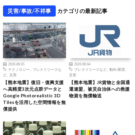
災害/事故/不祥事
カテゴリの最新記事
2026.08.05
2026.08.04
テクノロジー
,
プレスリリースな
プレスリリースなど
,
動向/展望
,
ど
,
災害
災害
【熊本地震】復旧・復興支援
【熊本地震】JR貨物と全国通
へ高精度3次元点群データと
運連盟、被災自治体への救援
Google Photorealistic 3D
物資を無償輸送
Tilesを活用した空間情報を無
償提供