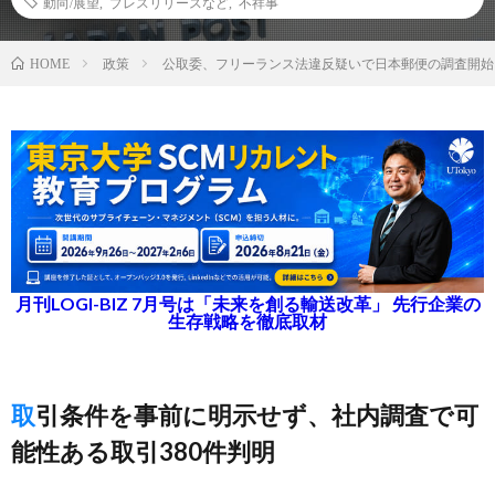
動向/展望
,
プレスリリースなど
,
不祥事
政策
公取委、フリーランス法違反疑いで日本郵便の調査開始
HOME
月刊LOGI-BIZ 7月号は「未来を創る輸送改革」 先行企業の
生存戦略を徹底取材
取引条件を事前に明示せず、社内調査で可
能性ある取引380件判明