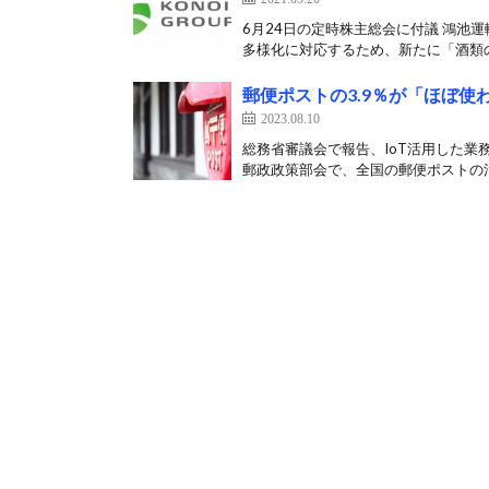
6月24日の定時株主総会に付議 鴻池
多様化に対応するため、新たに「酒類の
郵便ポストの3.9％が「ほぼ使
2023.08.10
総務省審議会で報告、IoT活用した業
郵政政策部会で、全国の郵便ポストの活