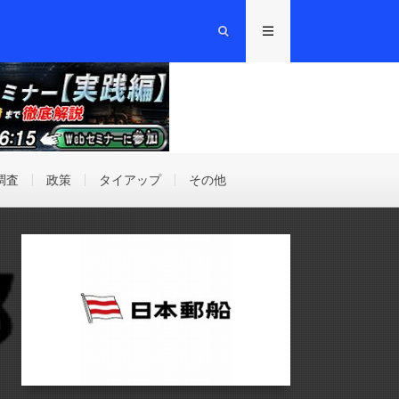
調査
政策
タイアップ
その他