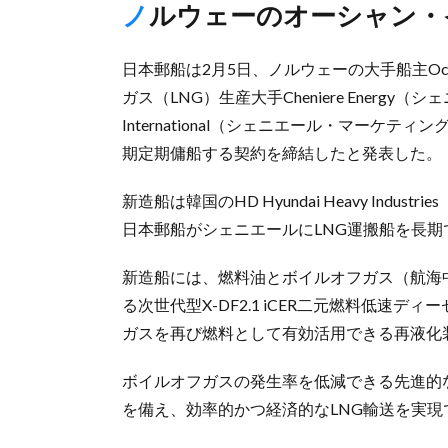
ノルウェーのオーシャン
日本郵船は2月5日、ノルウェーの大手船主Oce
ガス（LNG）生産大手Cheniere Energy（シェ
International（シェニエール・マーケ
期定期傭船する契約を締結したと発表した。
新造船は韓国のHD Hyundai Heavy Ind
日本郵船がシェニエールにLNG運搬船を長
新造船には、燃料油とボイルオフガス（航海
る次世代型X-DF2.1 iCER二元燃料低速
ガスを再び燃料として有効活用できる再液化
ボイルオフガスの発生率を低減できる先進的な
を備え、効率的かつ経済的なLNG輸送を実現