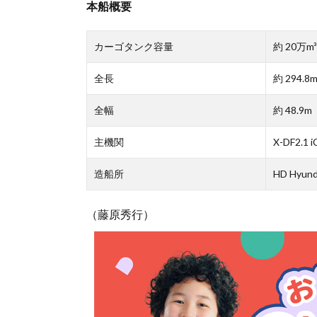
本船概要
カーゴタンク容量
約 20万m³
全長
約 294.8
全幅
約 48.9m
主機関
X-DF2.1
造船所
HD Hyunda
（藤原秀行）