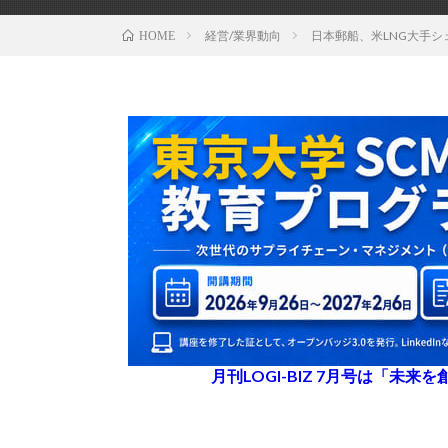
経営/業界動向
日本郵船、米LNG大手
HOME
月刊LOGI-BIZ 7月号は「未