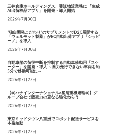
三井倉庫ホールディングス、受託物流業務に 「生成
AI出荷検品アプリ」を開発・導入開始
2026年7月30日
“独自開発こだわり”のサプリメントでD2C展開する
「ウェルモット製薬」がEC自動出荷アプリ「シッピ
ーノ」を導入
2026年7月30日
自動車船の荷役中断を抑制する自動車移動用「スケ
ーター」を開発・導入 ～自力走行できない車両を約
5分で移動可能に～
2026年7月27日
【㈱ハナインターナショナル×星清重機運輸㈱】グ
ループ会社で販売力の更なる強化ねらう
2026年7月27日
東京ミッドタウン八重洲でロボット配送サービスを
本格始動
2026年7月27日