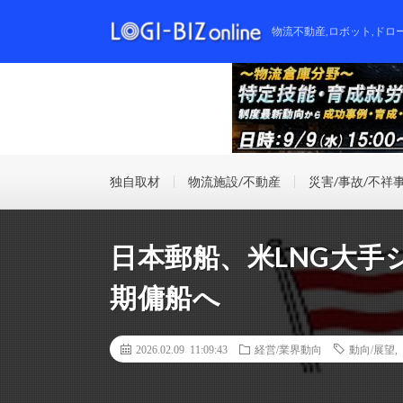
物流不動産,ロボット,ドロ
独自取材
物流施設/不動産
災害/事故/不祥
日本郵船、米LNG大
期傭船へ
2026.02.09 11:09:43
経営/業界動向
動向/展望
,