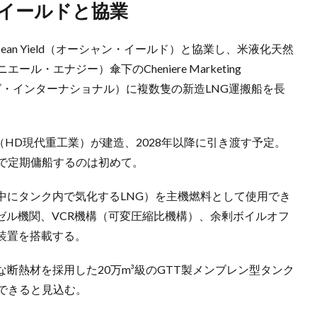
・イールドと協業
an Yield（オーシャン・イールド）と協業し、米液化天然
ニエール・エナジー）傘下のCheniere Marketing
ティング・インターナショナル）に複数隻の新造LNG運搬船を長
ustries（HD現代重工業）が建造、2028年以降に引き渡す予定。
期で定期傭船するのは初めて。
中にタンク内で気化するLNG）を主機燃料として使用でき
ディーゼル機関、VCR機構（可変圧縮比機構）、余剰ボイルオフ
装置を搭載する。
断熱材を採用した20万m³級のGTT製メンブレン型タンク
できると見込む。