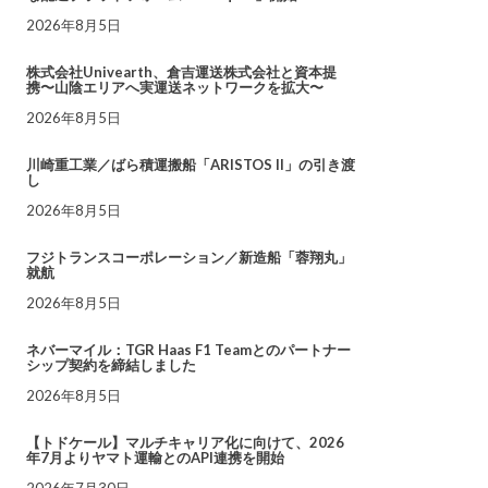
2026年8月5日
株式会社Univearth、倉吉運送株式会社と資本提
携〜山陰エリアへ実運送ネットワークを拡大〜
2026年8月5日
川崎重工業／ばら積運搬船「ARISTOS II」の引き渡
し
2026年8月5日
フジトランスコーポレーション／新造船「蓉翔丸」
就航
2026年8月5日
ネバーマイル：TGR Haas F1 Teamとのパートナー
シップ契約を締結しました
2026年8月5日
【トドケール】マルチキャリア化に向けて、2026
年7月よりヤマト運輸とのAPI連携を開始
2026年7月30日