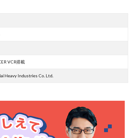
m
 iCER VCR搭載
i Heavy Industries Co. Ltd.