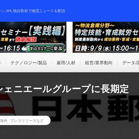
ーン,3PL,独自取材で物流ニュースを配信
事
テクノロジー/製品
雇用/人材
経営/業界動向
データ/
手シェニエールグループに長期定
海外
,
プレスリリースなど