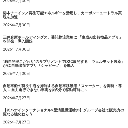
2026年7月30日
椿本チエイン／再生可能エネルギーを活用し、カーボンニュートラル実
現を加速
2026年7月30日
三井倉庫ホールディングス、受託物流業務に 「生成AI出荷検品アプリ」
を開発・導入開始
2026年7月30日
“独自開発こだわり”のサプリメントでD2C展開する「ウェルモット製薬」
がEC自動出荷アプリ「シッピーノ」を導入
2026年7月30日
自動車船の荷役中断を抑制する自動車移動用「スケーター」を開発・導
入 ～自力走行できない車両を約5分で移動可能に～
2026年7月27日
【㈱ハナインターナショナル×星清重機運輸㈱】グループ会社で販売力の
更なる強化ねらう
2026年7月27日