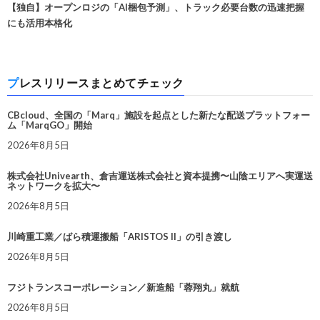
【独自】オープンロジの「AI梱包予測」、トラック必要台数の迅速把握
にも活用本格化
プレスリリースまとめてチェック
CBcloud、全国の「Marq」施設を起点とした新たな配送プラットフォー
ム「MarqGO」開始
2026年8月5日
株式会社Univearth、倉吉運送株式会社と資本提携〜山陰エリアへ実運送
ネットワークを拡大〜
2026年8月5日
川崎重工業／ばら積運搬船「ARISTOS II」の引き渡し
2026年8月5日
フジトランスコーポレーション／新造船「蓉翔丸」就航
2026年8月5日