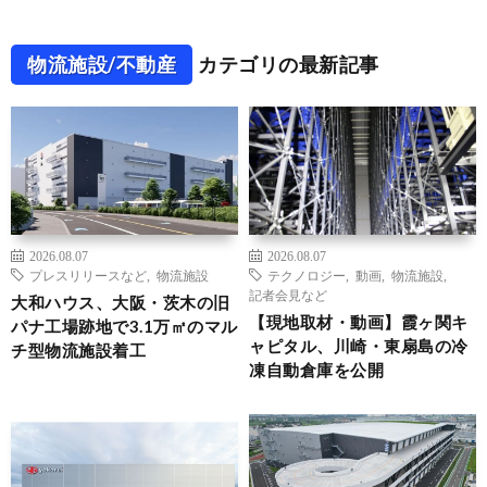
物流施設/不動産
カテゴリの最新記事
2026.08.07
2026.08.07
プレスリリースなど
,
物流施設
テクノロジー
,
動画
,
物流施設
,
記者会見など
大和ハウス、大阪・茨木の旧
【現地取材・動画】霞ヶ関キ
パナ工場跡地で3.1万㎡のマル
ャピタル、川崎・東扇島の冷
チ型物流施設着工
凍自動倉庫を公開