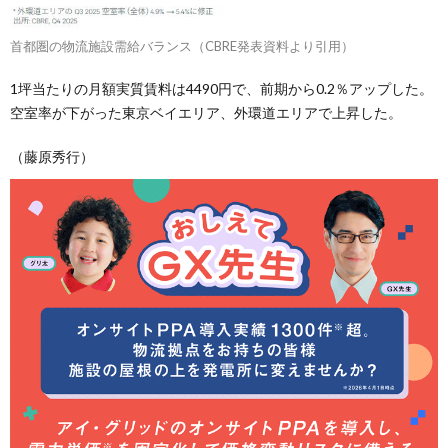
首都圏の物流施設需給バランス（CBRE発表資料より引用）
1坪当たりの月額実質賃料は4490円で、前期から0.2％アップした。
空室率が下がった東京ベイエリア、外環道エリアで上昇した。
（藤原秀行）