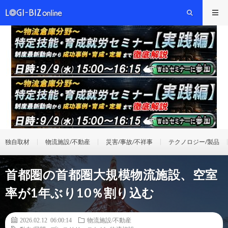
独自取材
物流施設/不動産
災害/事故/不祥事
テクノロジー/製品
首都圏の首都圏大規模物流施設、空室
率が1年ぶり10％割り込む
2026.02.12 06:00:14
物流施設/不動産