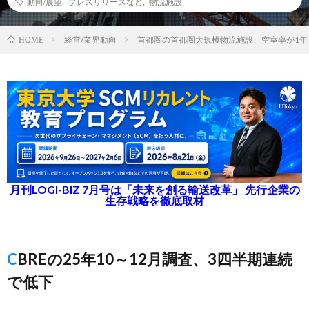
動向/展望
,
プレスリリースなど
,
物流施設
経営/業界動向
首都圏の首都圏大規模物流施設、空室率が1年
HOME
月刊LOGI-BIZ 7月号は「未来を創る輸送改革」 先行企業の
生存戦略を徹底取材
CBREの25年10～12月調査、3四半期連続
で低下