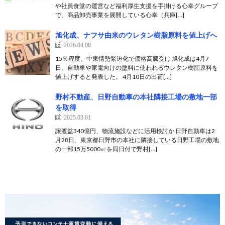
や社員食堂の運営など福利厚生支援を手掛ける心幸グループ
で、商品卸売事業を展開している心幸（兵庫[…]
旭化成、ナフサ由来のウレタン樹脂原料を値上げへ
2026.04.08
15％程度、中東情勢緊迫化で価格高騰受け 旭化成は4月7
日、自動車や家電向けの塗料に使われるウレタン樹脂原料を
値上げすると発表した。 4月10日の出荷[…]
野村不動産、日野自動車の本社隣接工場の敷地一部
を取得
2025.03.01
譲渡益340億円、物流施設などに活用検討か 日野自動車は2
月28日、東京都日野市の本社に隣接している日野工場の敷地
の一部15万5000㎡を同日付で野村[…]