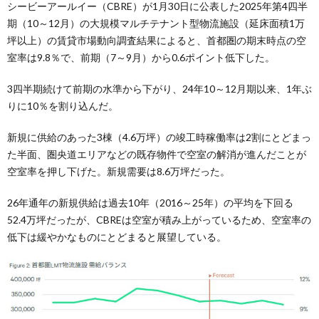
シービーアールイー（CBRE）が1月30日に公表した2025年第4四半
期（10～12月）の大規模マルチテナント型物流施設（延床面積1万
坪以上）の賃貸市場動向調査結果によると、首都圏の期末時点の空
室率は9.8％で、前期（7～9月）から0.6ポイント低下した。
3四半期続けて前期の水準から下がり、24年10～12月期以来、1年ぶ
りに10％を割り込んだ。
新規に供給のあった3棟（4.6万坪）の竣工時稼働率は2割にとどまっ
た半面、圏央道エリアなどの既存物件で空室の解消が進んだことが
空室率を押し下げた。新規需要は8.6万坪だった。
26年通年の新規供給は過去10年（2016～25年）の平均を下回る
52.4万坪だったが、CBREは空室が積み上がっているため、空室率の
低下は緩やかなものにとどまると展望している。