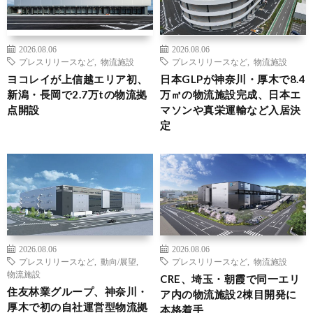
2026.08.06
2026.08.06
プレスリリースなど
,
物流施設
プレスリリースなど
,
物流施設
ヨコレイが上信越エリア初、
日本GLPが神奈川・厚木で8.4
新潟・長岡で2.7万tの物流拠
万㎡の物流施設完成、日本エ
点開設
マソンや真栄運輸など入居決
定
2026.08.06
2026.08.06
プレスリリースなど
,
動向/展望
,
プレスリリースなど
,
物流施設
物流施設
CRE、埼玉・朝霞で同一エリ
住友林業グループ、神奈川・
ア内の物流施設2棟目開発に
厚木で初の自社運営型物流拠
本格着手