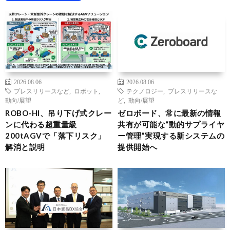
2026.08.06
2026.08.06
プレスリリースなど
,
ロボット
,
テクノロジー
,
プレスリリースな
動向/展望
ど
,
動向/展望
ROBO-HI、吊り下げ式クレー
ゼロボード、常に最新の情報
ンに代わる超重量級
共有が可能な“動的サプライヤ
200tAGVで「落下リスク」
ー管理”実現する新システムの
解消と説明
提供開始へ