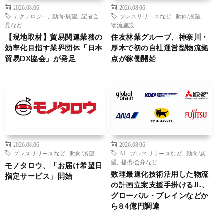
2026.08.06
2026.08.06
テクノロジー
,
動向/展望
,
記者会
プレスリリースなど
,
動向/展望
,
見など
物流施設
【現地取材】貿易関連業務の
住友林業グループ、神奈川・
効率化目指す業界団体「日本
厚木で初の自社運営型物流拠
貿易DX協会」が発足
点が稼働開始
2026.08.06
2026.08.06
プレスリリースなど
,
動向/展望
AI
,
プレスリリースなど
,
動向/展
望
,
提携/合弁など
モノタロウ、「お届け希望日
数理最適化技術活用した物流
指定サービス」開始
の計画立案支援手掛けるJIJ、
グローバル・ブレインなどか
ら8.4億円調達