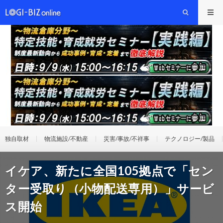
独自取材
物流施設/不動産
災害/事故/不祥事
テクノロジー/製品
イケア、新たに全国105拠点で「セン
ター受取り（小物配送専用）」サービ
ス開始