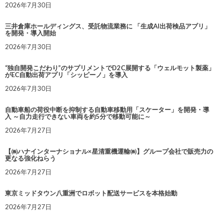
2026年7月30日
三井倉庫ホールディングス、受託物流業務に 「生成AI出荷検品アプリ」
を開発・導入開始
2026年7月30日
“独自開発こだわり”のサプリメントでD2C展開する「ウェルモット製薬」
がEC自動出荷アプリ「シッピーノ」を導入
2026年7月30日
自動車船の荷役中断を抑制する自動車移動用「スケーター」を開発・導
入 ～自力走行できない車両を約5分で移動可能に～
2026年7月27日
【㈱ハナインターナショナル×星清重機運輸㈱】グループ会社で販売力の
更なる強化ねらう
2026年7月27日
東京ミッドタウン八重洲でロボット配送サービスを本格始動
2026年7月27日