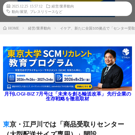
2025.12.25 15:57:12
経営/業界動向
動向/展望
,
プレスリリースなど
経営/業界動向
イケア、新たに全国105拠点で「センター受
HOME
月刊LOGI-BIZ 7月号は「未来を創る輸送改革」 先行企業の
生存戦略を徹底取材
東京・江戸川では「商品受取りセンター
（大型配送サイズ専用）」開設