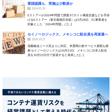
要請認識も、実施は少数派か
2024.05.29
Eストアーが2024年問題で調査 ECサイト構築支援などを手掛
けるEストアー（東京都港区赤坂）は5月28日、EC事業者を
対象とした「2024年問題」に[…]
セイノーロジックス、メキシコに駐在員を再派遣へ
2024.10.21
混載輸送ニーズ高まりに対応、米墨間の新サービス展開も模
索 セイノーロジックスは10月21日、メキシコに日本人駐在
員を10月25日付で派遣すると発表した[…]