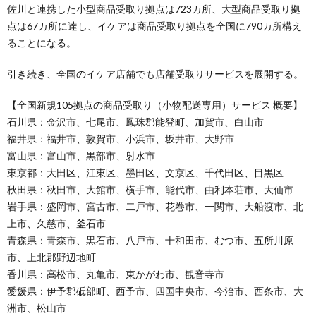
佐川と連携した小型商品受取り拠点は723カ所、大型商品受取り拠
点は67カ所に達し、イケアは商品受取り拠点を全国に790カ所構え
ることになる。
引き続き、全国のイケア店舗でも店舗受取りサービスを展開する。
【全国新規105拠点の商品受取り（小物配送専用）サービス 概要】
石川県：金沢市、七尾市、鳳珠郡能登町、加賀市、白山市
福井県：福井市、敦賀市、小浜市、坂井市、大野市
富山県：富山市、黒部市、射水市
東京都：大田区、江東区、墨田区、文京区、千代田区、目黒区
秋田県：秋田市、大館市、横手市、能代市、由利本荘市、大仙市
岩手県：盛岡市、宮古市、二戸市、花巻市、一関市、大船渡市、北
上市、久慈市、釜石市
青森県：青森市、黒石市、八戸市、十和田市、むつ市、五所川原
市、上北郡野辺地町
香川県：高松市、丸亀市、東かがわ市、観音寺市
愛媛県：伊予郡砥部町、西予市、四国中央市、今治市、西条市、大
洲市、松山市