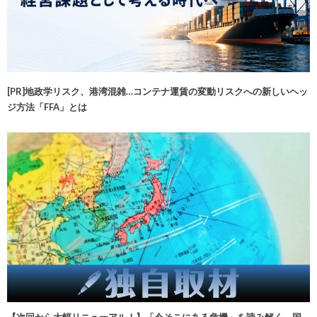
[PR]地政学リスク、港湾混雑…コンテナ運賃の変動リスクへの新しいヘッ
ジ方法「FFA」とは
【次回から大幅リニューアル！】「今そこにある危機」を読み解く 国