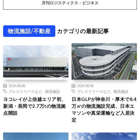
月刊ロジスティクス・ビジネス
物流施設/不動産
カテゴリの最新記事
2026.08.06
2026.08.06
プレスリリースなど
,
物流施設
プレスリリースなど
,
物流施設
ヨコレイが上信越エリア初、
日本GLPが神奈川・厚木で8.4
新潟・長岡で2.7万tの物流拠
万㎡の物流施設完成、日本エ
点開設
マソンや真栄運輸など入居決
定