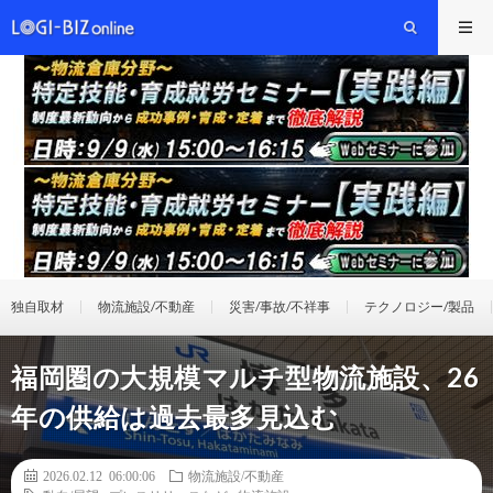
独自取材
物流施設/不動産
災害/事故/不祥事
テクノロジー/製品
福岡圏の大規模マルチ型物流施設、26
年の供給は過去最多見込む
2026.02.12 06:00:06
物流施設/不動産