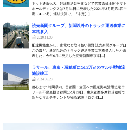
ネット通販拡大、幹線輸送効率化などで営業原価圧縮 ヤマト
ホールディングスは7月31日に発表した2021年3月期第1四半
期（4～6月）連結決算で、「未定[…]
読売新聞グループ、新聞以外のトラック運送事業に
本格参入
2020.11.30
配達機能生かし、家電など取り扱い視野 読売新聞グループは
このほど、新聞以外のトラック運送事業に本格参入したと発
表した。今年6月に発足した読売新聞東京本[…]
ラサール、東京・瑞穂町に16.2万㎡のマルチ型物流
施設竣工
2024.06.28
都心まで1時間県内、首都圏・全国への配送拠点活用想定 ラ
サール不動産投資顧問は6月28日、東京都西多摩郡瑞穂町で
新たなマルチテナント型物流施設「ロジポ[…]