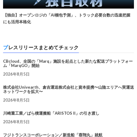
【独自】オープンロジの「AI梱包予測」、トラック必要台数の迅速把握
にも活用本格化
プレスリリースまとめてチェック
CBcloud、全国の「Marq」施設を起点とした新たな配送プラットフォー
ム「MarqGO」開始
2026年8月5日
株式会社Univearth、倉吉運送株式会社と資本提携〜山陰エリアへ実運送
ネットワークを拡大〜
2026年8月5日
川崎重工業／ばら積運搬船「ARISTOS II」の引き渡し
2026年8月5日
フジトランスコーポレーション／新造船「蓉翔丸」就航