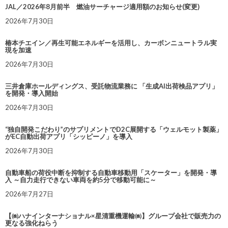
JAL／2026年8月前半 燃油サーチャージ適用額のお知らせ(変更)
2026年7月30日
椿本チエイン／再生可能エネルギーを活用し、カーボンニュートラル実
現を加速
2026年7月30日
三井倉庫ホールディングス、受託物流業務に 「生成AI出荷検品アプリ」
を開発・導入開始
2026年7月30日
“独自開発こだわり”のサプリメントでD2C展開する「ウェルモット製薬」
がEC自動出荷アプリ「シッピーノ」を導入
2026年7月30日
自動車船の荷役中断を抑制する自動車移動用「スケーター」を開発・導
入 ～自力走行できない車両を約5分で移動可能に～
2026年7月27日
【㈱ハナインターナショナル×星清重機運輸㈱】グループ会社で販売力の
更なる強化ねらう