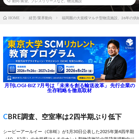
動向/展望
,
プレスリリースなど
,
物流施設
経営/業界動向
福岡圏の大規模マルチ型物流施設、26年の供
HOME
月刊LOGI-BIZ 7月号は「未来を創る輸送改革」 先行企業の
生存戦略を徹底取材
CBRE調査、空室率は2四半期ぶり低下
シービーアールイー（CBRE）が1月30日公表した2025年第4四半期
（10～12月）の大規模マルチテナント型物流施設の賃貸市場動向に