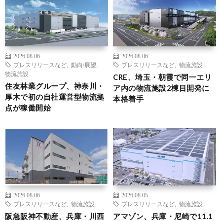
2026.08.06
2026.08.06
プレスリリースなど
,
動向/展望
,
プレスリリースなど
,
物流施設
物流施設
CRE、埼玉・朝霞で同一エリ
住友林業グループ、神奈川・
ア内の物流施設2棟目開発に
厚木で初の自社運営型物流拠
本格着手
点が稼働開始
2026.08.06
2026.08.05
プレスリリースなど
,
物流施設
プレスリリースなど
,
物流施設
阪急阪神不動産、兵庫・川西
アマゾン、兵庫・尼崎で11.1