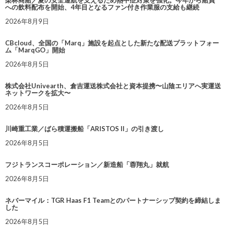
栗林商船／夏の安全運航を支えるため熱中症対策を強化。今年から船員
への飲料配布を開始、4年目となるファン付き作業服の支給も継続
2026年8月9日
CBcloud、全国の「Marq」施設を起点とした新たな配送プラットフォー
ム「MarqGO」開始
2026年8月5日
株式会社Univearth、倉吉運送株式会社と資本提携〜山陰エリアへ実運送
ネットワークを拡大〜
2026年8月5日
川崎重工業／ばら積運搬船「ARISTOS II」の引き渡し
2026年8月5日
フジトランスコーポレーション／新造船「蓉翔丸」就航
2026年8月5日
ネバーマイル：TGR Haas F1 Teamとのパートナーシップ契約を締結しま
した
2026年8月5日