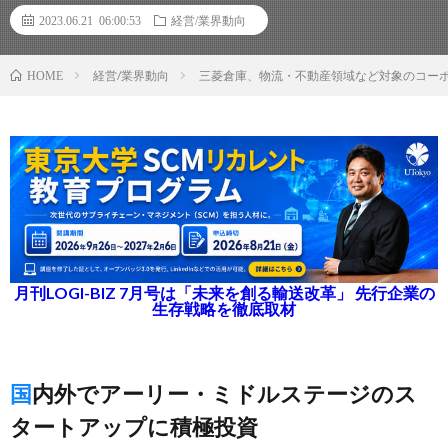
2023.06.21 06:00:53
経営/業界動向
経営/業界動向
三菱倉庫、物流・不動産領域など対象のコー
HOME
月刊LOGI-BIZ 7月号は「未来を創る輸送改革」 先行企業の
生存戦略を徹底取材
国内外でアーリー・ミドルステージのス
タートアップに積極投資