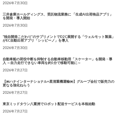
2026年7月30日
三井倉庫ホールディングス、受託物流業務に 「生成AI出荷検品アプリ」
を開発・導入開始
2026年7月30日
“独自開発こだわり”のサプリメントでD2C展開する「ウェルモット製薬」
がEC自動出荷アプリ「シッピーノ」を導入
2026年7月30日
自動車船の荷役中断を抑制する自動車移動用「スケーター」を開発・導
入 ～自力走行できない車両を約5分で移動可能に～
2026年7月27日
【㈱ハナインターナショナル×星清重機運輸㈱】グループ会社で販売力の
更なる強化ねらう
2026年7月27日
東京ミッドタウン八重洲でロボット配送サービスを本格始動
2026年7月27日