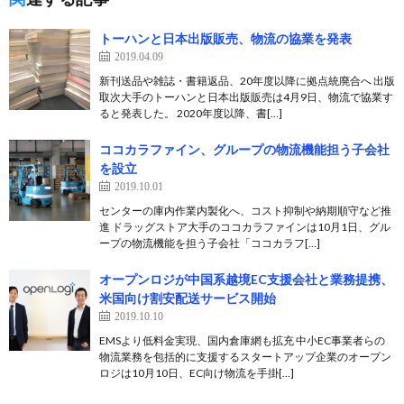
トーハンと日本出版販売、物流の協業を発表
2019.04.09
新刊送品や雑誌・書籍返品、20年度以降に拠点統廃合へ 出版
取次大手のトーハンと日本出版販売は4月9日、物流で協業す
ると発表した。 2020年度以降、書[…]
ココカラファイン、グループの物流機能担う子会社
を設立
2019.10.01
センターの庫内作業内製化へ、コスト抑制や納期順守など推
進 ドラッグストア大手のココカラファインは10月1日、グル
ープの物流機能を担う子会社「ココカラフ[…]
オープンロジが中国系越境EC支援会社と業務提携、
米国向け割安配送サービス開始
2019.10.10
EMSより低料金実現、国内倉庫網も拡充 中小EC事業者らの
物流業務を包括的に支援するスタートアップ企業のオープン
ロジは10月10日、EC向け物流を手掛[…]