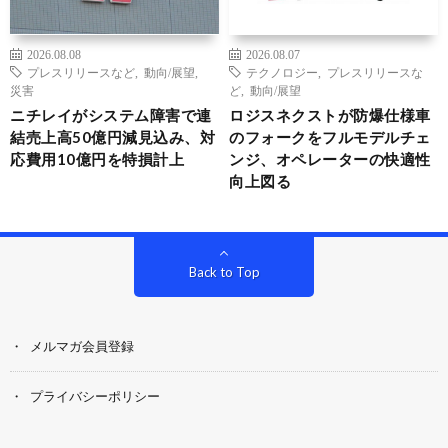
2026.08.08
2026.08.07
プレスリリースなど
,
動向/展望
,
テクノロジー
,
プレスリリースな
災害
ど
,
動向/展望
ニチレイがシステム障害で連
ロジスネクストが防爆仕様車
結売上高50億円減見込み、対
のフォークをフルモデルチェ
応費用10億円を特損計上
ンジ、オペレーターの快適性
向上図る
Back to Top
メルマガ会員登録
プライバシーポリシー