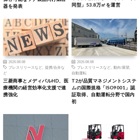
同型」53.8万㎡を運営
器を発表
2026.08.08
2026.08.08
プレスリリースなど
,
提携/合弁な
プレスリリースなど
,
動向/展望
,
ど
自動運転
三菱商事とメディパルHD、医
T2が品質マネジメントシステ
療機関の経営効率化支援で連
ムの国際規格「ISO9001」認
携強化
証取得、自動運転分野で国内
初