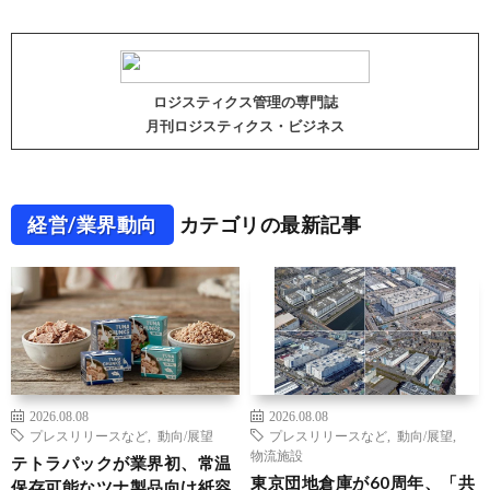
ロジスティクス管理の専門誌
月刊ロジスティクス・ビジネス
経営/業界動向
カテゴリの最新記事
2026.08.08
2026.08.08
プレスリリースなど
,
動向/展望
プレスリリースなど
,
動向/展望
,
物流施設
テトラパックが業界初、常温
東京団地倉庫が60周年、「共
保存可能なツナ製品向け紙容