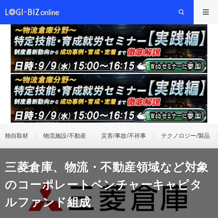
独自取材
物流施設/不動産
災害/事故/不祥事
テクノロジー/製品
三菱倉庫、物流・不動産領域など対象
のコーポレートベンチャーキャピタ
ルファンド組成