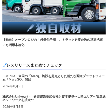
【独自】オープンロジの「AI梱包予測」、トラック必要台数の迅速把握
にも活用本格化
プレスリリースまとめてチェック
CBcloud、全国の「Marq」施設を起点とした新たな配送プラットフォー
ム「MarqGO」開始
2026年8月5日
株式会社Univearth、倉吉運送株式会社と資本提携〜山陰エリアへ実運送
ネットワークを拡大〜
2026年8月5日