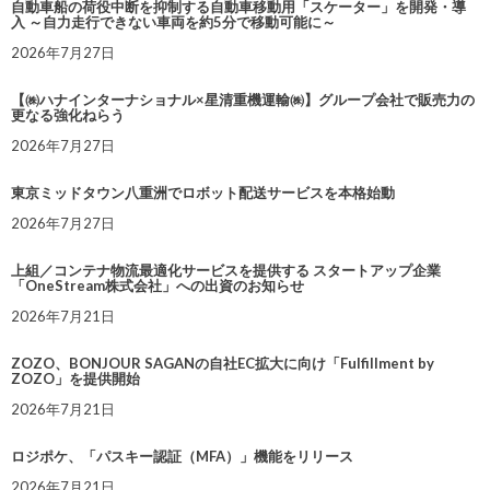
自動車船の荷役中断を抑制する自動車移動用「スケーター」を開発・導
入 ～自力走行できない車両を約5分で移動可能に～
2026年7月27日
【㈱ハナインターナショナル×星清重機運輸㈱】グループ会社で販売力の
更なる強化ねらう
2026年7月27日
東京ミッドタウン八重洲でロボット配送サービスを本格始動
2026年7月27日
上組／コンテナ物流最適化サービスを提供する スタートアップ企業
「OneStream株式会社」への出資のお知らせ
2026年7月21日
ZOZO、BONJOUR SAGANの自社EC拡大に向け「Fulfillment by
ZOZO」を提供開始
2026年7月21日
ロジポケ、「パスキー認証（MFA）」機能をリリース
2026年7月21日