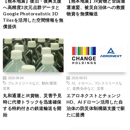
【熊本地震】復旧・復興支援
【熊本地震】JR貨物と全国通
へ高精度3次元点群データと
運連盟、被災自治体への救援
Google Photorealistic 3D
物資を無償輸送
Tilesを活用した空間情報を無
償提供
2026.08.04
2026.08.03
プレスリリースなど
,
動向/展望
,
AI
,
ドローン
,
プレスリリースな
災害
ど
,
提携/合弁など
,
災害
丸和通運とJR貨物、災害予見
エアロネクストとチェンジ
時に代替トラックを迅速確保
HD、AIドローン活用した自
する特約付きの鉄道輸送を開
治体の防災体制構築支援で新
始
たに提携