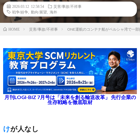
2026.03.12 12:58:54
災害/事故/不祥事
戦争/紛争
,
動向/展望
,
海外
災害/事故/不祥事
ONE運航のコンテナ船がペルシャ湾で一
HOME
月刊LOGI-BIZ 7月号は「未来を創る輸送改革」 先行企業の
生存戦略を徹底取材
けが人なし