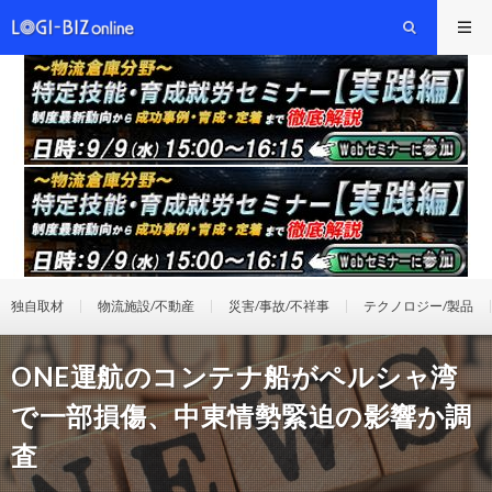
独自取材
物流施設/不動産
災害/事故/不祥事
テクノロジー/製品
ONE運航のコンテナ船がペルシャ湾
で一部損傷、中東情勢緊迫の影響か調
査