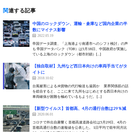
関連する記事
中国のロックダウン、運輸・倉庫など国内企業の半
数にマイナス影響
2022.05.19
帝国データ調査、「上海港より南通市へのシフト検討」の声
も 帝国データバンク（TDB）は5月18日、中国政府が実施し
ている上海のロックダウン（都市封鎖）[…]
【独自取材】九州など西日本向けの車両手当てがタ
イトに
2018.10.02
台風被害によるJR貨物の代行輸送も遠因か 業界関係筋の話
を総合すると、ここに来て九州をはじめとする西日本向けの
車両確保が困難を極めているもようだ。 […]
【新型ウイルス】首都高、4月の通行台数は29％減
2020.06.01
コロナで外出自粛響く 首都高速道路会社は5月29日、4月の
首都高通行台数の速報値を公表した。 1日平均で前年同月比