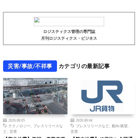
ロジスティクス管理の専門誌
月刊ロジスティクス・ビジネス
災害/事故/不祥事
カテゴリの最新記事
2026.08.05
2026.08.04
テクノロジー
,
プレスリリースな
プレスリリースなど
,
動向/展望
,
ど
,
災害
災害