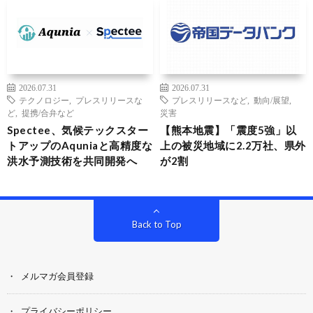
2026.07.31
2026.07.31
テクノロジー
,
プレスリリースな
プレスリリースなど
,
動向/展望
,
ど
,
提携/合弁など
災害
Spectee、気候テックスター
【熊本地震】「震度5強」以
トアップのAquniaと高精度な
上の被災地域に2.2万社、県外
洪水予測技術を共同開発へ
が2割
Back to Top
メルマガ会員登録
プライバシーポリシー