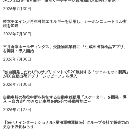
JAL／2026年8月前半 燃油サーチャージ適用額のお知らせ(変更)
2026年7月30日
椿本チエイン／再生可能エネルギーを活用し、カーボンニュートラル実
現を加速
2026年7月30日
三井倉庫ホールディングス、受託物流業務に 「生成AI出荷検品アプリ」
を開発・導入開始
2026年7月30日
“独自開発こだわり”のサプリメントでD2C展開する「ウェルモット製薬」
がEC自動出荷アプリ「シッピーノ」を導入
2026年7月30日
自動車船の荷役中断を抑制する自動車移動用「スケーター」を開発・導
入 ～自力走行できない車両を約5分で移動可能に～
2026年7月27日
【㈱ハナインターナショナル×星清重機運輸㈱】グループ会社で販売力の
更なる強化ねらう