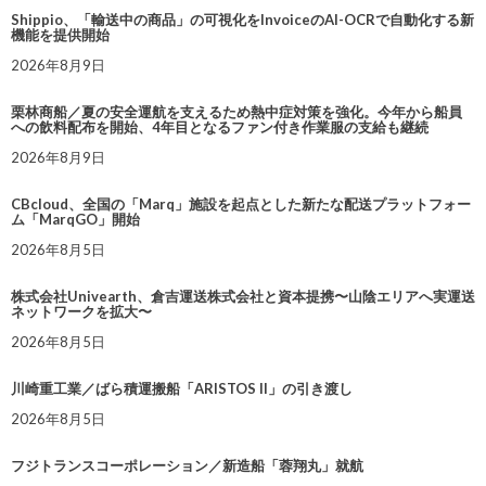
Shippio、「輸送中の商品」の可視化をInvoiceのAI-OCRで自動化する新
機能を提供開始
2026年8月9日
栗林商船／夏の安全運航を支えるため熱中症対策を強化。今年から船員
への飲料配布を開始、4年目となるファン付き作業服の支給も継続
2026年8月9日
CBcloud、全国の「Marq」施設を起点とした新たな配送プラットフォー
ム「MarqGO」開始
2026年8月5日
株式会社Univearth、倉吉運送株式会社と資本提携〜山陰エリアへ実運送
ネットワークを拡大〜
2026年8月5日
川崎重工業／ばら積運搬船「ARISTOS II」の引き渡し
2026年8月5日
フジトランスコーポレーション／新造船「蓉翔丸」就航