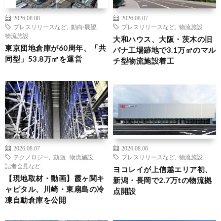
2026.08.08
2026.08.07
プレスリリースなど
,
動向/展望
,
プレスリリースなど
,
物流施設
物流施設
大和ハウス、大阪・茨木の旧
東京団地倉庫が60周年、「共
パナ工場跡地で3.1万㎡のマル
同型」53.8万㎡を運営
チ型物流施設着工
2026.08.07
2026.08.06
テクノロジー
,
動画
,
物流施設
,
プレスリリースなど
,
物流施設
記者会見など
ヨコレイが上信越エリア初、
【現地取材・動画】霞ヶ関キ
新潟・長岡で2.7万tの物流拠
ャピタル、川崎・東扇島の冷
点開設
凍自動倉庫を公開