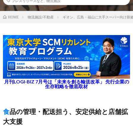
プレスリリースなど
,
物流施設
物流施設/不動産
ギオン、広島・福山に大手スーパー向け新
HOME
月刊LOGI-BIZ 7月号は「未来を創る輸送改革」 先行企業の
生存戦略を徹底取材
食品の管理・配送担う、安定供給と店舗拡
大支援