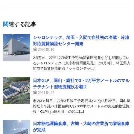
関連する記事
シャロンテック、埼玉・入間で自社初の冷蔵・冷凍
対応賃貸物流センター開発
2026.03.10
2.5万㎡、27年12月竣工予定 物流倉庫開発などを展開してい
るシャロンテック（東京都目黒区洗足）は3月9日、埼玉県入
間市で賃貸物流拠点「シャロンテッ[…]
日本GLP、岡山・総社で3・2万平方メートルのマル
チテナント型物流施設を着工
2021.04.22
市内3カ所目、22年3月竣工予定 日本GLPは4月22日、岡山県
総社市で延べ床面積約3万2000平方メートルの先進的物流施
設「GLP岡山総社Ⅲ」の起工[…]
日本梱包運輸倉庫、宮城・大崎の営業所で増築倉庫
が完成