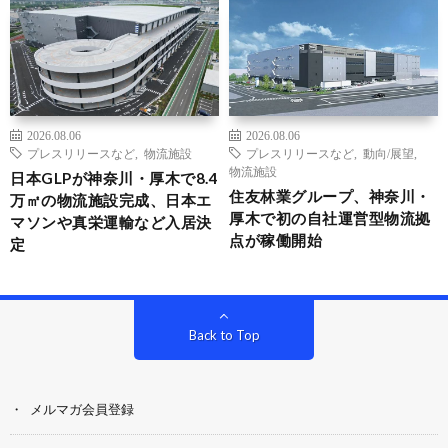
2026.08.06
2026.08.06
プレスリリースなど
,
物流施設
プレスリリースなど
,
動向/展望
,
物流施設
日本GLPが神奈川・厚木で8.4
住友林業グループ、神奈川・
万㎡の物流施設完成、日本エ
厚木で初の自社運営型物流拠
マソンや真栄運輸など入居決
点が稼働開始
定
Back to Top
メルマガ会員登録