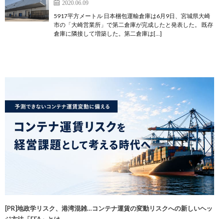
2020.06.09
5917平方メートル 日本梱包運輸倉庫は6月9日、宮城県大崎
市の「大崎営業所」で第二倉庫が完成したと発表した。 既存
倉庫に隣接して増築した。第二倉庫は[…]
[PR]地政学リスク、港湾混雑…コンテナ運賃の変動リスクへの新しいヘッ
ジ方法「FFA」とは