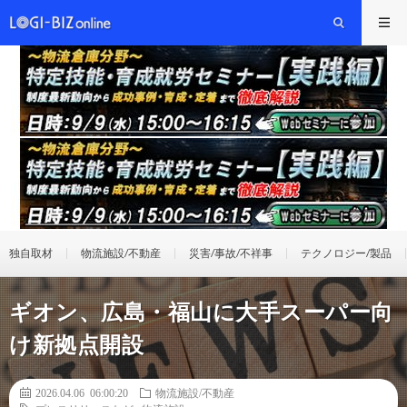
独自取材
物流施設/不動産
災害/事故/不祥事
テクノロジー/製品
ギオン、広島・福山に大手スーパー向
け新拠点開設
2026.04.06 06:00:20
物流施設/不動産