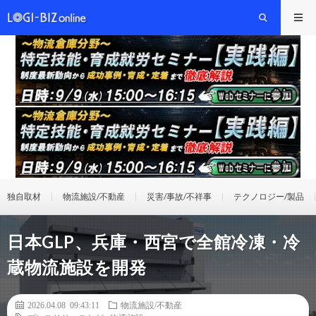
独自取材
物流施設/不動産
災害/事故/不祥事
テクノロジー/製品
日本GLP、兵庫・西宮で全館冷凍・冷
蔵物流施設を開発
2026.04.08 09:43:11
物流施設/不動産