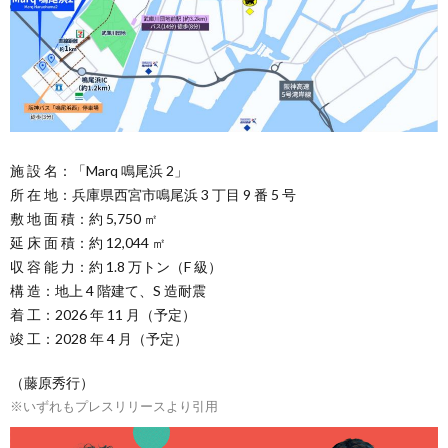
施 設 名：「Marq 鳴尾浜 2」
所 在 地：兵庫県西宮市鳴尾浜 3 丁目 9 番 5 号
敷 地 面 積：約 5,750 ㎡
延 床 面 積：約 12,044 ㎡
収 容 能 力：約 1.8 万トン（F 級）
構 造：地上 4 階建て、S 造耐震
着 工：2026 年 11 月（予定）
竣 工：2028 年 4 月（予定）
（藤原秀行）
※いずれもプレスリリースより引用