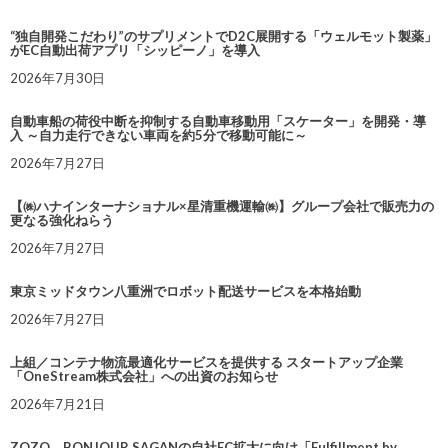
“独自開発こだわり”のサプリメントでD2C展開する「ウェルモット製薬」
がEC自動出荷アプリ「シッピーノ」を導入
2026年7月30日
自動車船の荷役中断を抑制する自動車移動用「スケーター」を開発・導
入 ～自力走行できない車両を約5分で移動可能に～
2026年7月27日
【㈱ハナインターナショナル×星清重機運輸㈱】グループ会社で販売力の
更なる強化ねらう
2026年7月27日
東京ミッドタウン八重洲でロボット配送サービスを本格始動
2026年7月27日
上組／コンテナ物流最適化サービスを提供する スタートアップ企業
「OneStream株式会社」への出資のお知らせ
2026年7月21日
ZOZO、BONJOUR SAGANの自社EC拡大に向け「Fulfillment by