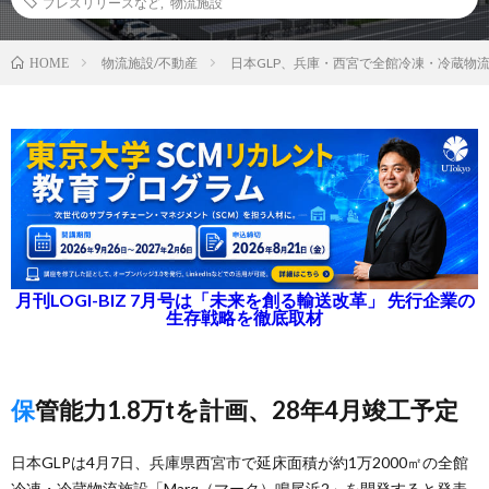
プレスリリースなど
,
物流施設
物流施設/不動産
日本GLP、兵庫・西宮で全館冷凍・冷蔵物
HOME
月刊LOGI-BIZ 7月号は「未来を創る輸送改革」 先行企業の
生存戦略を徹底取材
保管能力1.8万tを計画、28年4月竣工予定
日本GLPは4月7日、兵庫県西宮市で延床面積が約1万2000㎡の全館
冷凍・冷蔵物流施設「Marq（マーク）鳴尾浜2」を開発すると発表