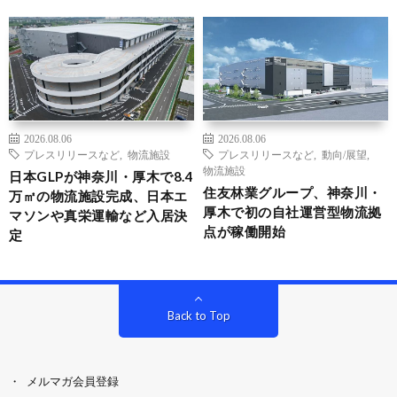
2026.08.06
2026.08.06
プレスリリースなど
,
物流施設
プレスリリースなど
,
動向/展望
,
物流施設
日本GLPが神奈川・厚木で8.4
住友林業グループ、神奈川・
万㎡の物流施設完成、日本エ
厚木で初の自社運営型物流拠
マソンや真栄運輸など入居決
点が稼働開始
定
Back to Top
メルマガ会員登録