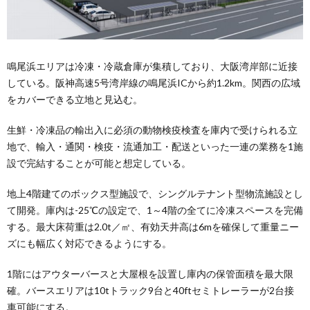
鳴尾浜エリアは冷凍・冷蔵倉庫が集積しており、大阪湾岸部に近接
している。阪神高速5号湾岸線の鳴尾浜ICから約1.2km。関西の広域
をカバーできる立地と見込む。
生鮮・冷凍品の輸出入に必須の動物検疫検査を庫内で受けられる立
地で、輸入・通関・検疫・流通加工・配送といった一連の業務を1施
設で完結することが可能と想定している。
地上4階建てのボックス型施設で、シングルテナント型物流施設とし
て開発。庫内は-25℃の設定で、1～4階の全てに冷凍スペースを完備
する。最大床荷重は2.0t／㎡、有効天井高は6mを確保して重量ニー
ズにも幅広く対応できるようにする。
1階にはアウターバースと大屋根を設置し庫内の保管面積を最大限
確。バースエリアは10tトラック9台と40ftセミトレーラーが2台接
車可能にする。