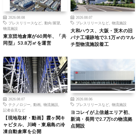
2026.08.08
2026.08.07
プレスリリースなど
,
動向/展望
,
プレスリリースなど
,
物流施設
物流施設
大和ハウス、大阪・茨木の旧
東京団地倉庫が60周年、「共
パナ工場跡地で3.1万㎡のマル
同型」53.8万㎡を運営
チ型物流施設着工
2026.08.07
2026.08.06
テクノロジー
,
動画
,
物流施設
,
プレスリリースなど
,
物流施設
記者会見など
ヨコレイが上信越エリア初、
【現地取材・動画】霞ヶ関キ
新潟・長岡で2.7万tの物流拠
ャピタル、川崎・東扇島の冷
点開設
凍自動倉庫を公開