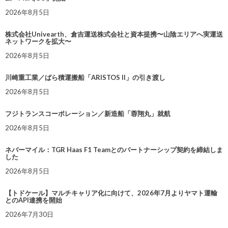
2026年8月5日
株式会社Univearth、倉吉運送株式会社と資本提携〜山陰エリアへ実運送
ネットワークを拡大〜
2026年8月5日
川崎重工業／ばら積運搬船「ARISTOS II」の引き渡し
2026年8月5日
フジトランスコーポレーション／新造船「蓉翔丸」就航
2026年8月5日
ネバーマイル：TGR Haas F1 Teamとのパートナーシップ契約を締結しま
した
2026年8月5日
【トドケール】マルチキャリア化に向けて、2026年7月よりヤマト運輸
とのAPI連携を開始
2026年7月30日