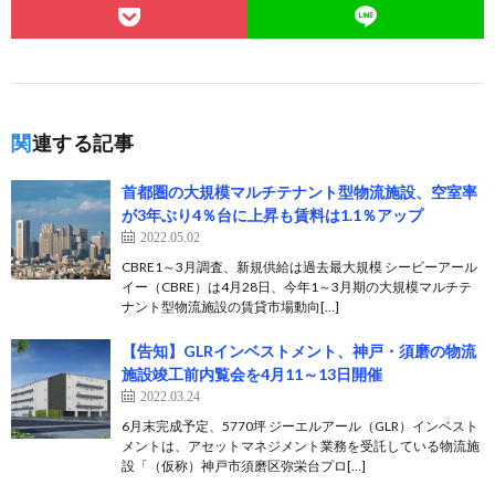
関連する記事
首都圏の大規模マルチテナント型物流施設、空室率
が3年ぶり4％台に上昇も賃料は1.1％アップ
2022.05.02
CBRE1～3月調査、新規供給は過去最大規模 シービーアール
イー（CBRE）は4月28日、今年1～3月期の大規模マルチテ
ナント型物流施設の賃貸市場動向[…]
【告知】GLRインベストメント、神戸・須磨の物流
施設竣工前内覧会を4月11～13日開催
2022.03.24
6月末完成予定、5770坪 ジーエルアール（GLR）インベスト
メントは、アセットマネジメント業務を受託している物流施
設「（仮称）神戸市須磨区弥栄台プロ[…]