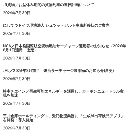
JR貨物／お盆休み期間の貨物列車の運転計画について
2026年7月30日
にしてつドイツ現地法人 シュツットガルト事務所移転のご案内
2026年7月30日
NCA／日本発国際航空貨物燃油サーチャージ適用額のお知らせ（2026年
8月1日適用 改定）
2026年7月30日
JAL／2026年8月前半 燃油サーチャージ適用額のお知らせ(変更)
2026年7月30日
椿本チエイン／再生可能エネルギーを活用し、カーボンニュートラル実
現を加速
2026年7月30日
三井倉庫ホールディングス、受託物流業務に 「生成AI出荷検品アプリ」
を開発・導入開始
2026年7月30日