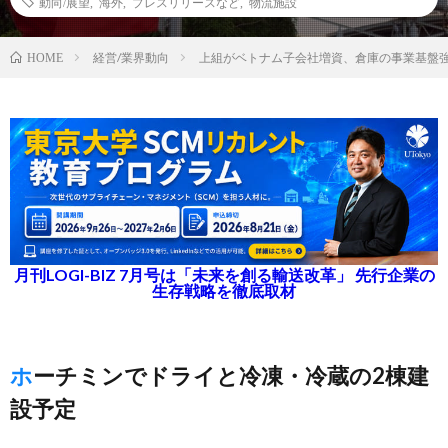
動向/展望
,
海外
,
プレスリリースなど
,
物流施設
経営/業界動向
上組がベトナム子会社増資、倉庫の事業基盤
HOME
月刊LOGI-BIZ 7月号は「未来を創る輸送改革」 先行企業の
生存戦略を徹底取材
ホーチミンでドライと冷凍・冷蔵の2棟建
設予定