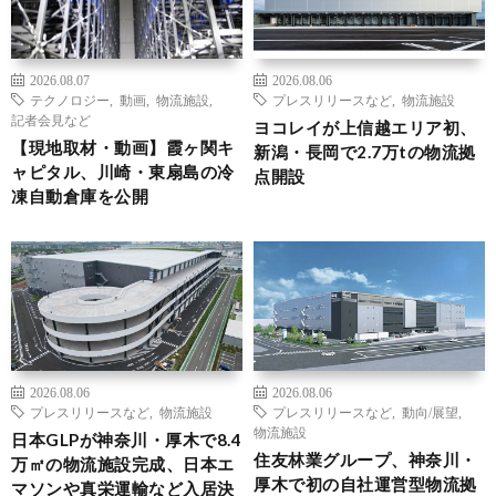
2026.08.07
2026.08.06
テクノロジー
,
動画
,
物流施設
,
プレスリリースなど
,
物流施設
記者会見など
ヨコレイが上信越エリア初、
【現地取材・動画】霞ヶ関キ
新潟・長岡で2.7万tの物流拠
ャピタル、川崎・東扇島の冷
点開設
凍自動倉庫を公開
2026.08.06
2026.08.06
プレスリリースなど
,
物流施設
プレスリリースなど
,
動向/展望
,
物流施設
日本GLPが神奈川・厚木で8.4
住友林業グループ、神奈川・
万㎡の物流施設完成、日本エ
厚木で初の自社運営型物流拠
マソンや真栄運輸など入居決