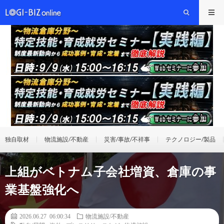
独自取材
物流施設/不動産
災害/事故/不祥事
テクノロジー/製品
上組がベトナム子会社増資、倉庫の事
業基盤強化へ
2026.06.27 06:00:34
物流施設/不動産