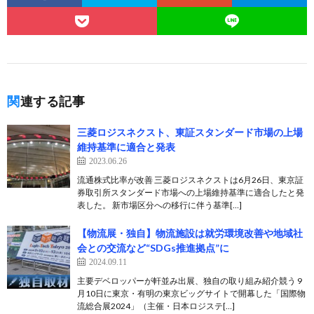
関連する記事
三菱ロジスネクスト、東証スタンダード市場の上場
維持基準に適合と発表
2023.06.26
流通株式比率が改善 三菱ロジスネクストは6月26日、東京証
券取引所スタンダード市場への上場維持基準に適合したと発
表した。 新市場区分への移行に伴う基準[…]
【物流展・独自】物流施設は就労環境改善や地域社
会との交流など“SDGs推進拠点”に
2024.09.11
主要デベロッパーが軒並み出展、独自の取り組み紹介競う 9
月10日に東京・有明の東京ビッグサイトで開幕した「国際物
流総合展2024」（主催・日本ロジステ[…]