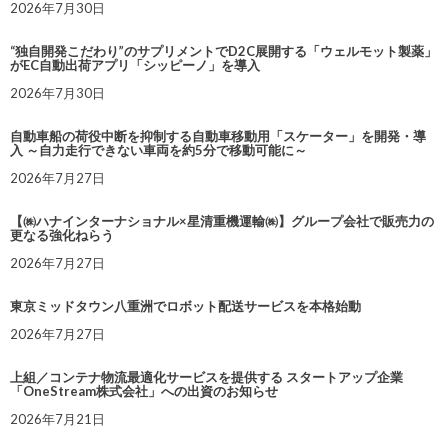
2026年7月30日
“独自開発こだわり”のサプリメントでD2C展開する「ウェルモット製薬」
がEC自動出荷アプリ「シッピーノ」を導入
2026年7月30日
自動車船の荷役中断を抑制する自動車移動用「スケーター」を開発・導
入 ～自力走行できない車両を約5分で移動可能に～
2026年7月27日
【㈱ハナインターナショナル×星清重機運輸㈱】グループ会社で販売力の
更なる強化ねらう
2026年7月27日
東京ミッドタウン八重洲でロボット配送サービスを本格始動
2026年7月27日
上組／コンテナ物流最適化サービスを提供する スタートアップ企業
「OneStream株式会社」への出資のお知らせ
2026年7月21日