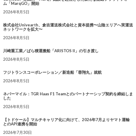
ム「MarqGO」開始
2026年8月5日
株式会社Univearth、倉吉運送株式会社と資本提携〜山陰エリアへ実運送
ネットワークを拡大〜
2026年8月5日
川崎重工業／ばら積運搬船「ARISTOS II」の引き渡し
2026年8月5日
フジトランスコーポレーション／新造船「蓉翔丸」就航
2026年8月5日
ネバーマイル：TGR Haas F1 Teamとのパートナーシップ契約を締結しま
した
2026年8月5日
【トドケール】マルチキャリア化に向けて、2026年7月よりヤマト運輸
とのAPI連携を開始
2026年7月30日