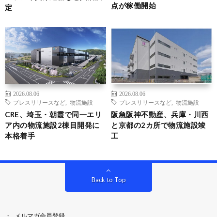
点が稼働開始
定
2026.08.06
2026.08.06
プレスリリースなど
,
物流施設
プレスリリースなど
,
物流施設
CRE、埼玉・朝霞で同一エリ
阪急阪神不動産、兵庫・川西
ア内の物流施設2棟目開発に
と京都の2カ所で物流施設竣
本格着手
工
Back to Top
メルマガ会員登録