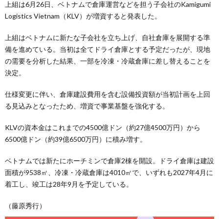
上組は6月26日、ベトナムで倉庫運営などを担う子会社のKamigumi
Logistics Vietnam（KLV）が増資すると発表した。
上組はベトナムに新たな子会社を立ち上げ、自社倉庫を展開する準
備を進めている。当初は全てドライ倉庫とする予定だったが、現地
の需要を分析した結果、一部を冷凍・冷蔵倉庫に差し替えることを
決定。
仕様変更に伴い、倉庫建設費用を含む設備投資額が当初計画を上回
る見込みとなったため、増資で事業基盤を強化する。
KLVの資本金はこれまでの4500億ドン（約27億4500万円）から
6500億ドン（約39億6500万円）に積み増す。
ベトナムでは新たにホーチミンで倉庫2棟を開設。ドライ倉庫は建設
面積が9538㎡、冷凍・冷蔵倉庫は4010㎡で、いずれも2027年4月に
着工し、竣工は28年9月を予定している。
（藤原秀行）