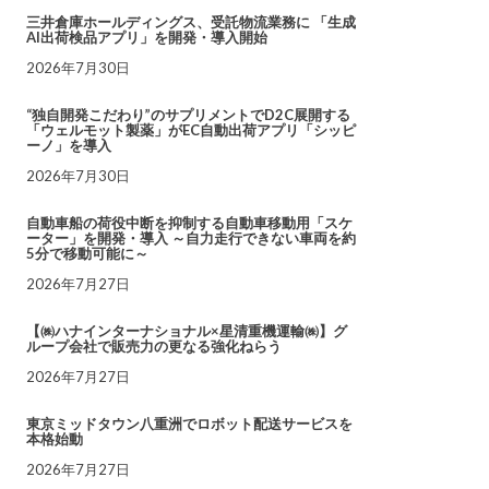
三井倉庫ホールディングス、受託物流業務に 「生成
AI出荷検品アプリ」を開発・導入開始
2026年7月30日
“独自開発こだわり”のサプリメントでD2C展開する
「ウェルモット製薬」がEC自動出荷アプリ「シッピ
ーノ」を導入
2026年7月30日
自動車船の荷役中断を抑制する自動車移動用「スケ
ーター」を開発・導入 ～自力走行できない車両を約
5分で移動可能に～
2026年7月27日
【㈱ハナインターナショナル×星清重機運輸㈱】グ
ループ会社で販売力の更なる強化ねらう
2026年7月27日
東京ミッドタウン八重洲でロボット配送サービスを
本格始動
2026年7月27日