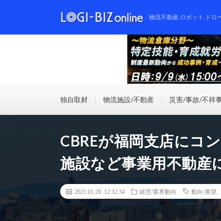
物流不動産,ロボット,ドロ
独自取材
物流施設/不動産
災害/事故/不祥
CBREが福岡支店にコ
施設など事業用不動産
2021.01.28 12:32:34
経営/業界動向
動向/展望
,