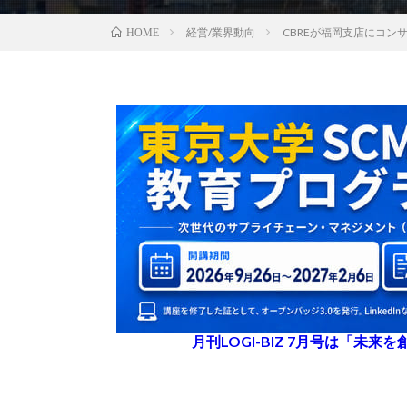
経営/業界動向
CBREが福岡支店にコ
HOME
月刊LOGI-BIZ 7月号は「未