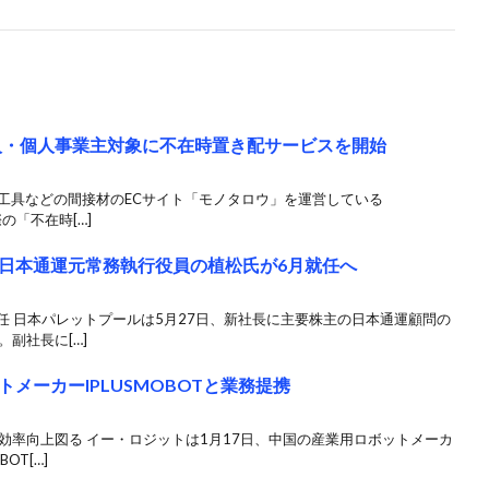
人・個人事業主対象に不在時置き配サービスを開始
象 工具などの間接材のECサイト「モノタロウ」を運営している
際の「不在時[…]
日本通運元常務執行役員の植松氏が6月就任へ
任 日本パレットプールは5月27日、新社長に主要株主の日本通運顧問の
副社長に[…]
メーカーIPLUSMOBOTと業務提携
効率向上図る イー・ロジットは1月17日、中国の産業用ロボットメーカ
OT[…]