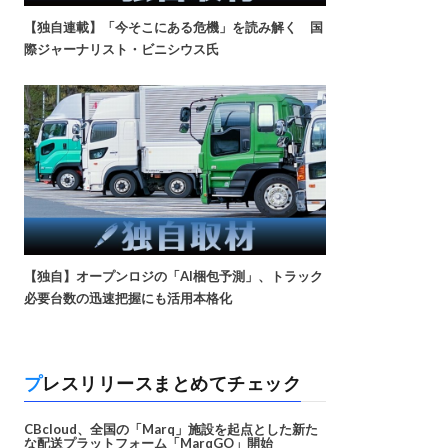
【独自連載】「今そこにある危機」を読み解く 国
際ジャーナリスト・ビニシウス氏
【独自】オープンロジの「AI梱包予測」、トラック
必要台数の迅速把握にも活用本格化
プレスリリースまとめてチェック
CBcloud、全国の「Marq」施設を起点とした新た
な配送プラットフォーム「MarqGO」開始