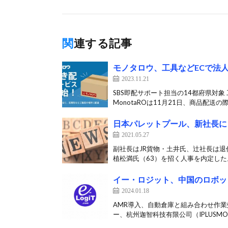
関連する記事
モノタロウ、工具などECで法
2023.11.21
SBS即配サポート担当の14都府県対
MonotaROは11月21日、商品配送の
日本パレットプール、新社長に
2021.05.27
副社長はJR貨物・土井氏、辻社長は退
植松満氏（63）を招く人事を内定した。
イー・ロジット、中国のロボット
2024.01.18
AMR導入、自動倉庫と組み合わせ作業
ー、杭州迦智科技有限公司（IPLUSMOB