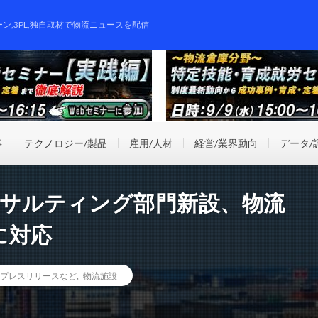
ーン,3PL,独自取材で物流ニュースを配信
事
テクノロジー/製品
雇用/人材
経営/業界動向
データ/
ンサルティング部門新設、物流
に対応
プレスリリースなど
,
物流施設