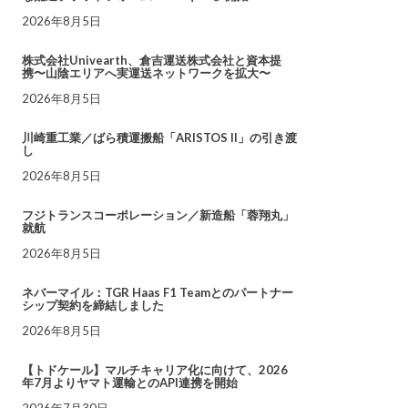
2026年8月5日
株式会社Univearth、倉吉運送株式会社と資本提
携〜山陰エリアへ実運送ネットワークを拡大〜
2026年8月5日
川崎重工業／ばら積運搬船「ARISTOS II」の引き渡
し
2026年8月5日
フジトランスコーポレーション／新造船「蓉翔丸」
就航
2026年8月5日
ネバーマイル：TGR Haas F1 Teamとのパートナー
シップ契約を締結しました
2026年8月5日
【トドケール】マルチキャリア化に向けて、2026
年7月よりヤマト運輸とのAPI連携を開始
2026年7月30日