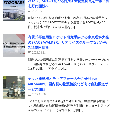
ZOZO、50％の省人化目指す新物流拠点を千葉・習
志野に開設へ
2026.05.01
茨城・つくばに続き自動化推進、28年10月本格稼働予定 フ
ァッションEC「ZOZOTOWN」を運営するZOZOは4月30
日、従来比で約50％の省人化を[…]
有翼式再使用型ロケット研究手掛ける東京理科大発
のSPACE WALKER、リアライズグループなどから
7.13億円調達
2023.08.11
調達で17.5億円超に到達 東京理科大学発のベンチャーでロケ
ット開発を手掛けるSPACE WALKER（スペースウォーカー）
は8月10日、リアライズグ[…]
ヤマハ発動機とティアフォーの合弁会社eve
autonomy、国内初の物流施設など向け自動搬送サ
ービス開始
2022.11.30
EV活用し屋内外で1500kgまで牽引可能、専用保険も準備 ヤ
マハ発動機と自動運転技術の開発を手掛けるスタートアップ
企業のティアフォー（名古屋市）が共[…]