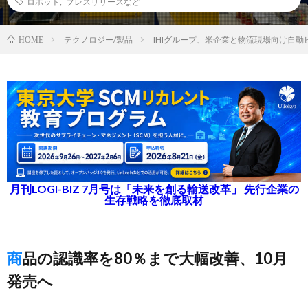
ロボット
,
プレスリリースなど
テクノロジー/製品
IHIグループ、米企業と物流現場向け自
HOME
月刊LOGI-BIZ 7月号は「未来を創る輸送改革」 先行企業の
生存戦略を徹底取材
商品の認識率を80％まで大幅改善、10月
発売へ