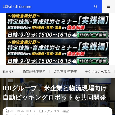
独自取材
物流施設/不動産
災害/事故/不祥事
テクノロジー/製品
IHIグループ、米企業と物流現場向け
自動ピッキングロボットを共同開発
2019.09.26 10:35:39
テクノロジー/製品