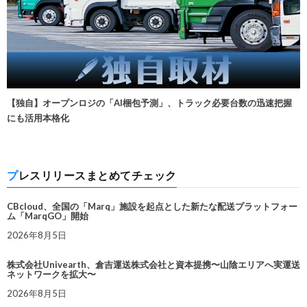
【独自】オープンロジの「AI梱包予測」、トラック必要台数の迅速把握
にも活用本格化
プレスリリースまとめてチェック
CBcloud、全国の「Marq」施設を起点とした新たな配送プラットフォー
ム「MarqGO」開始
2026年8月5日
株式会社Univearth、倉吉運送株式会社と資本提携〜山陰エリアへ実運送
ネットワークを拡大〜
2026年8月5日