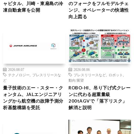
ャピタル、川崎・東扇島の冷
のフォークをフルモデルチェ
凍自動倉庫を公開
ンジ、オペレーターの快適性
向上図る
2026.08.07
2026.08.06
テクノロジー
,
プレスリリースな
プレスリリースなど
,
ロボット
,
ど
動向/展望
量子技術のエー・スター・ク
ROBO-HI、吊り下げ式クレー
ォンタム、JALエンジニアリ
ンに代わる超重量級
ングから航空機の故障予測分
200tAGVで「落下リスク」
析基盤構築を受託
解消と説明