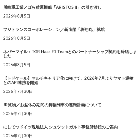
川崎重工業／ばら積運搬船「ARISTOS II」の引き渡し
2026年8月5日
フジトランスコーポレーション／新造船「蓉翔丸」就航
2026年8月5日
ネバーマイル：TGR Haas F1 Teamとのパートナーシップ契約を締結しま
した
2026年8月5日
【トドケール】マルチキャリア化に向けて、2026年7月よりヤマト運輸
とのAPI連携を開始
2026年7月30日
JR貨物／お盆休み期間の貨物列車の運転計画について
2026年7月30日
にしてつドイツ現地法人 シュツットガルト事務所移転のご案内
2026年7月30日