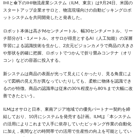
IHIと傘下のIHI物流産業システム（ILM、東京）は9月24日、米国の
スタートアップ企業オサロと、物流現場向けの自動ピッキングロボ
ットシステムを共同開発したと発表した。
ロボット本体は高さ96センチメートル、幅30センチメートル、リー
チ部分が1・1メートル。オサロが得意とするAI（人工知能）の深層
学習による認識技術を生かし、2次元ビジョンカメラで商品の大きさ
や形状を的確に把握、ロボットでつかんで折り畳みコンテナ（オリ
コン）などの容器に投入する。
新システムは商品の表面が光って見えにくかったり、見る角度によ
って図柄の見え方が異なっていたりしても、柔軟に物体を認識でき
るのが特徴。商品の認識率は従来の30％程度から80％まで大幅に改
善できたという。
ILMはオサロと日本、東南アジア地域での優先パートナー契約を締
結しており、10月にシステムを発売する計画。ILMは「本システム
の活用によりこれまで人手に依存していたピッキング作業の自動化
に加え，夜間などの時間帯での活用で生産性の向上を可能としてい