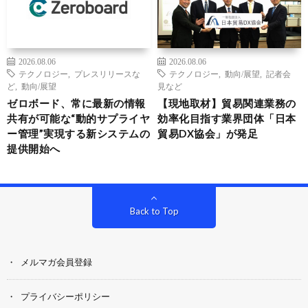
2026.08.06
2026.08.06
テクノロジー
,
プレスリリースな
テクノロジー
,
動向/展望
,
記者会
ど
,
動向/展望
見など
ゼロボード、常に最新の情報
【現地取材】貿易関連業務の
共有が可能な“動的サプライヤ
効率化目指す業界団体「日本
ー管理”実現する新システムの
貿易DX協会」が発足
提供開始へ
Back to Top
メルマガ会員登録
プライバシーポリシー