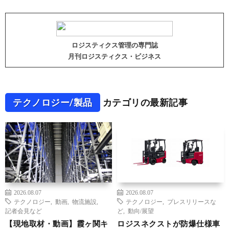
ロジスティクス管理の専門誌
月刊ロジスティクス・ビジネス
テクノロジー/製品
カテゴリの最新記事
2026.08.07
2026.08.07
テクノロジー
,
動画
,
物流施設
,
テクノロジー
,
プレスリリースな
記者会見など
ど
,
動向/展望
【現地取材・動画】霞ヶ関キ
ロジスネクストが防爆仕様車