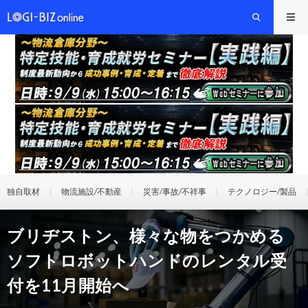
独自取材
物流施設/不動産
災害/事故/不祥事
テクノロジー/製品
ブリヂストン、様々な物をつかめる
ソフトロボットハンドのレンタル受
付を11月開始へ