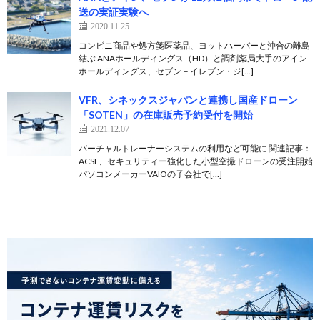
送の実証実験へ
2020.11.25
コンビニ商品や処方箋医薬品、ヨットハーバーと沖合の離島
結ぶ ANAホールディングス（HD）と調剤薬局大手のアイン
ホールディングス、セブン－イレブン・ジ[…]
VFR、シネックスジャパンと連携し国産ドローン
「SOTEN」の在庫販売予約受付を開始
2021.12.07
バーチャルトレーナーシステムの利用など可能に 関連記事：
ACSL、セキュリティー強化した小型空撮ドローンの受注開始
パソコンメーカーVAIOの子会社で[…]