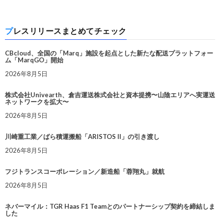
プレスリリースまとめてチェック
CBcloud、全国の「Marq」施設を起点とした新たな配送プラットフォー
ム「MarqGO」開始
2026年8月5日
株式会社Univearth、倉吉運送株式会社と資本提携〜山陰エリアへ実運送
ネットワークを拡大〜
2026年8月5日
川崎重工業／ばら積運搬船「ARISTOS II」の引き渡し
2026年8月5日
フジトランスコーポレーション／新造船「蓉翔丸」就航
2026年8月5日
ネバーマイル：TGR Haas F1 Teamとのパートナーシップ契約を締結しま
した