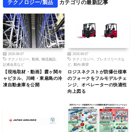
テクノロジー/製品
カテゴリの最新記事
2026.08.07
2026.08.07
テクノロジー
,
動画
,
物流施設
,
テクノロジー
,
プレスリリースな
記者会見など
ど
,
動向/展望
【現地取材・動画】霞ヶ関キ
ロジスネクストが防爆仕様車
ャピタル、川崎・東扇島の冷
のフォークをフルモデルチェ
凍自動倉庫を公開
ンジ、オペレーターの快適性
向上図る