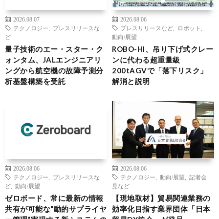
2026.08.07
2026.08.06
テクノロジー
,
プレスリリースな
プレスリリースなど
,
ロボット
,
ど
動向/展望
量子技術のエー・スター・ク
ROBO-HI、吊り下げ式クレー
ォンタム、JALエンジニアリ
ンに代わる超重量級
ングから航空機の故障予測分
200tAGVで「落下リスク」
析基盤構築を受託
解消と説明
2026.08.06
2026.08.06
テクノロジー
,
プレスリリースな
テクノロジー
,
動向/展望
,
記者会
ど
,
動向/展望
見など
ゼロボード、常に最新の情報
【現地取材】貿易関連業務の
共有が可能な“動的サプライヤ
効率化目指す業界団体「日本