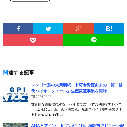
関連する記事
レンゴー系の大興製紙、非可食資源由来の「第二世
代バイオエタノール」生産実証事業を開始
2024.02.22
世界的な需要増に対応、27年までに年間2万kl目指す レンゴ
ーは2月20日、傘下の大興製紙が九州でバイオ燃料を製造す
るBiomaterial in T[…]
ANAとアイン、セブンが12月に福岡市でドローン配