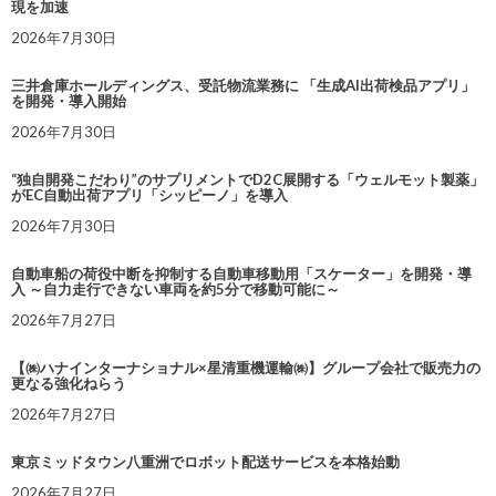
現を加速
2026年7月30日
三井倉庫ホールディングス、受託物流業務に 「生成AI出荷検品アプリ」
を開発・導入開始
2026年7月30日
“独自開発こだわり”のサプリメントでD2C展開する「ウェルモット製薬」
がEC自動出荷アプリ「シッピーノ」を導入
2026年7月30日
自動車船の荷役中断を抑制する自動車移動用「スケーター」を開発・導
入 ～自力走行できない車両を約5分で移動可能に～
2026年7月27日
【㈱ハナインターナショナル×星清重機運輸㈱】グループ会社で販売力の
更なる強化ねらう
2026年7月27日
東京ミッドタウン八重洲でロボット配送サービスを本格始動
2026年7月27日