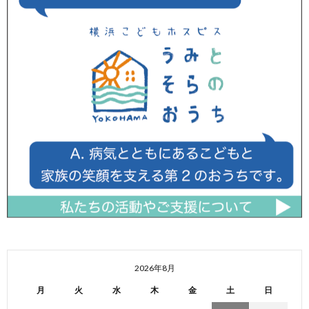
2026年8月
月
火
水
木
金
土
日