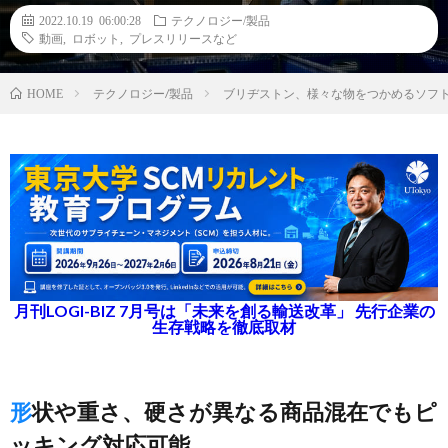
2022.10.19 06:00:28
テクノロジー/製品
動画
,
ロボット
,
プレスリリースなど
テクノロジー/製品
ブリヂストン、様々な物をつかめるソフト
HOME
月刊LOGI-BIZ 7月号は「未来を創る輸送改革」 先行企業の
生存戦略を徹底取材
形状や重さ、硬さが異なる商品混在でもピ
ッキング対応可能