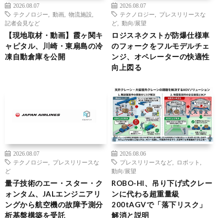
2026.08.07
2026.08.07
テクノロジー
,
動画
,
物流施設
,
テクノロジー
,
プレスリリースな
記者会見など
ど
,
動向/展望
【現地取材・動画】霞ヶ関キ
ロジスネクストが防爆仕様車
ャピタル、川崎・東扇島の冷
のフォークをフルモデルチェ
凍自動倉庫を公開
ンジ、オペレーターの快適性
向上図る
2026.08.07
2026.08.06
テクノロジー
,
プレスリリースな
プレスリリースなど
,
ロボット
,
ど
動向/展望
量子技術のエー・スター・ク
ROBO-HI、吊り下げ式クレー
ォンタム、JALエンジニアリ
ンに代わる超重量級
ングから航空機の故障予測分
200tAGVで「落下リスク」
析基盤構築を受託
解消と説明