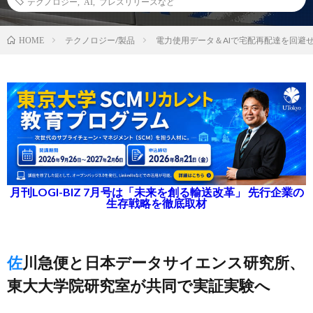
テクノロジー
,
AI
,
プレスリリースなど
テクノロジー/製品
電力使用データ＆AIで宅配再配達を回避
HOME
月刊LOGI-BIZ 7月号は「未来を創る輸送改革」 先行企業の
生存戦略を徹底取材
佐川急便と日本データサイエンス研究所、
東大大学院研究室が共同で実証実験へ