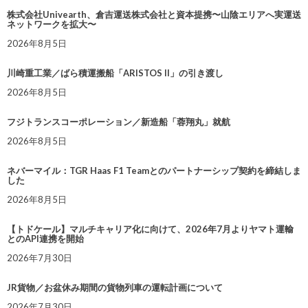
株式会社Univearth、倉吉運送株式会社と資本提携〜山陰エリアへ実運送
ネットワークを拡大〜
2026年8月5日
川崎重工業／ばら積運搬船「ARISTOS II」の引き渡し
2026年8月5日
フジトランスコーポレーション／新造船「蓉翔丸」就航
2026年8月5日
ネバーマイル：TGR Haas F1 Teamとのパートナーシップ契約を締結しま
した
2026年8月5日
【トドケール】マルチキャリア化に向けて、2026年7月よりヤマト運輸
とのAPI連携を開始
2026年7月30日
JR貨物／お盆休み期間の貨物列車の運転計画について
2026年7月30日