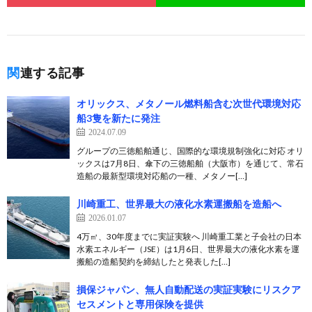
関連する記事
オリックス、メタノール燃料船含む次世代環境対応
船3隻を新たに発注
2024.07.09
グループの三徳船舶通じ、国際的な環境規制強化に対応 オリ
ックスは7月8日、傘下の三徳船舶（大阪市）を通じて、常石
造船の最新型環境対応船の一種、メタノー[…]
川崎重工、世界最大の液化水素運搬船を造船へ
2026.01.07
4万㎥、30年度までに実証実験へ 川崎重工業と子会社の日本
水素エネルギー（JSE）は1月6日、世界最大の液化水素を運
搬船の造船契約を締結したと発表した[…]
損保ジャパン、無人自動配送の実証実験にリスクア
セスメントと専用保険を提供