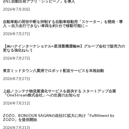
がEC自動出荷アプリ「シッピーノ」を導入
2026年7月30日
自動車船の荷役中断を抑制する自動車移動用「スケーター」を開発・導
入 ～自力走行できない車両を約5分で移動可能に～
2026年7月27日
【㈱ハナインターナショナル×星清重機運輸㈱】グループ会社で販売力の
更なる強化ねらう
2026年7月27日
東京ミッドタウン八重洲でロボット配送サービスを本格始動
2026年7月27日
上組／コンテナ物流最適化サービスを提供する スタートアップ企業
「OneStream株式会社」への出資のお知らせ
2026年7月21日
ZOZO、BONJOUR SAGANの自社EC拡大に向け「Fulfillment by
ZOZO」を提供開始
2026年7月21日