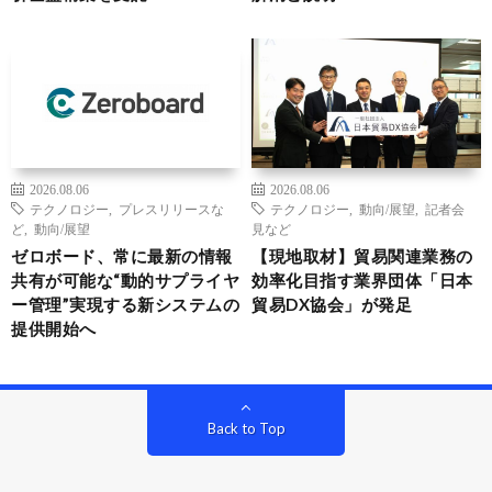
2026.08.06
2026.08.06
テクノロジー
,
プレスリリースな
テクノロジー
,
動向/展望
,
記者会
ど
,
動向/展望
見など
ゼロボード、常に最新の情報
【現地取材】貿易関連業務の
共有が可能な“動的サプライヤ
効率化目指す業界団体「日本
ー管理”実現する新システムの
貿易DX協会」が発足
提供開始へ
Back to Top