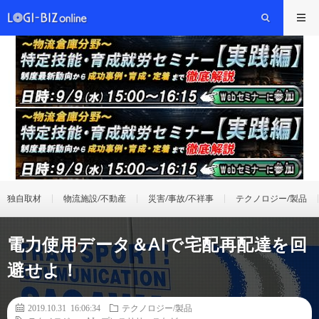
独自取材
物流施設/不動産
災害/事故/不祥事
テクノロジー/製品
電力使用データ＆AIで宅配再配達を回
避せよ！
2019.10.31 16:06:34
テクノロジー/製品