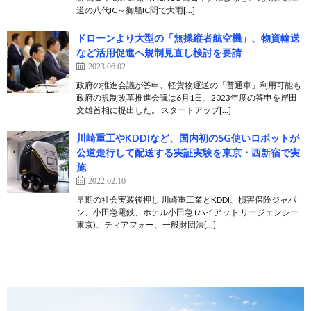
道の八代IC～御船IC間で大雨[…]
ドローンより大型の「無操縦者航空機」、物資輸送
など活用促進へ規制見直し検討を要請
2023.06.02
政府の推進会議が答申、軽貨物運送の「普通車」利用可能も
政府の規制改革推進会議は6月1日、2023年度の答申を岸田
文雄首相に提出した。 スタートアップ[…]
川崎重工やKDDIなど、国内初の5G使いロボットが
公道走行して配送する実証実験を東京・西新宿で実
施
2022.02.10
早期の社会実装後押し 川崎重工業とKDDI、損害保険ジャパ
ン、小田急電鉄、ホテル小田急 (ハイアット リージェンシー
東京)、ティアフォー、一般財団法[…]