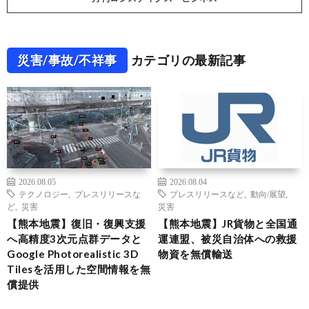
災害/事故/不祥事
カテゴリの最新記事
2026.08.05
2026.08.04
テクノロジー
,
プレスリリースな
プレスリリースなど
,
動向/展望
,
ど
,
災害
災害
【熊本地震】復旧・復興支援
【熊本地震】JR貨物と全国通
へ高精度3次元点群データと
運連盟、被災自治体への救援
Google Photorealistic 3D
物資を無償輸送
Tilesを活用した空間情報を無
償提供