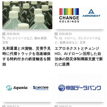
2026.08.04
2026.08.03
プレスリリースなど
,
動向/展望
,
AI
,
ドローン
,
プレスリリースな
災害
ど
,
提携/合弁など
,
災害
丸和通運とJR貨物、災害予見
エアロネクストとチェンジ
時に代替トラックを迅速確保
HD、AIドローン活用した自
する特約付きの鉄道輸送を開
治体の防災体制構築支援で新
始
たに提携
2026.07.31
2026.07.31