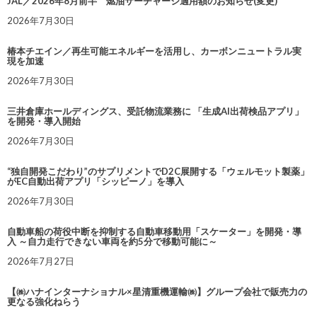
JAL／2026年8月前半 燃油サーチャージ適用額のお知らせ(変更)
2026年7月30日
椿本チエイン／再生可能エネルギーを活用し、カーボンニュートラル実
現を加速
2026年7月30日
三井倉庫ホールディングス、受託物流業務に 「生成AI出荷検品アプリ」
を開発・導入開始
2026年7月30日
“独自開発こだわり”のサプリメントでD2C展開する「ウェルモット製薬」
がEC自動出荷アプリ「シッピーノ」を導入
2026年7月30日
自動車船の荷役中断を抑制する自動車移動用「スケーター」を開発・導
入 ～自力走行できない車両を約5分で移動可能に～
2026年7月27日
【㈱ハナインターナショナル×星清重機運輸㈱】グループ会社で販売力の
更なる強化ねらう