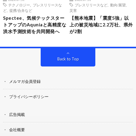
テクノロジー
,
プレスリリースな
プレスリリースなど
,
動向/展望
,
ど
,
提携/合弁など
災害
Spectee、気候テックスター
【熊本地震】「震度5強」以
トアップのAquniaと高精度な
上の被災地域に2.2万社、県外
洪水予測技術を共同開発へ
が2割
Back to Top
メルマガ会員登録
プライバシーポリシー
広告掲載
会社概要