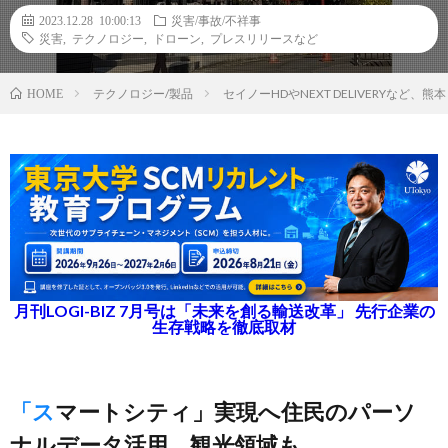
2023.12.28 10:00:13
災害/事故/不祥事
災害
,
テクノロジー
,
ドローン
,
プレスリリースなど
テクノロジー/製品
セイノーHDやNEXT DELIVERYな
HOME
月刊LOGI-BIZ 7月号は「未来を創る輸送改革」 先行企業の
生存戦略を徹底取材
「スマートシティ」実現へ住民のパーソ
ナルデータ活用、観光領域も