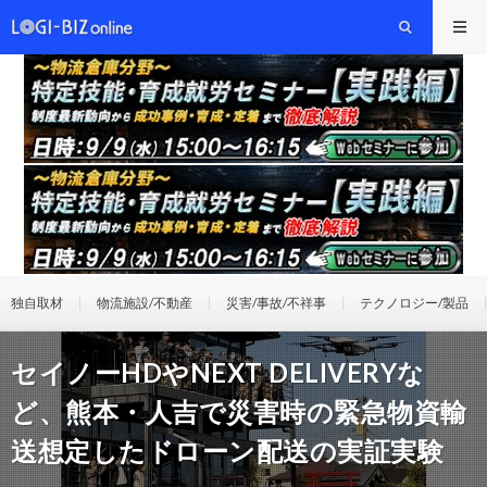
独自取材
物流施設/不動産
災害/事故/不祥事
テクノロジー/製品
セイノーHDやNEXT DELIVERYな
ど、熊本・人吉で災害時の緊急物資輸
送想定したドローン配送の実証実験