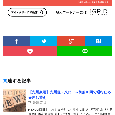
関連する記事
【九州豪雨】九州道・八代IC～御船IC間で通行止め
★差し替え
2020.07.11
NEXCO西日本、みやま柳川IC～熊本IC間でも可能性ありと発
表 西日本高速道路（NEXCO西日本）によると、九州自動車