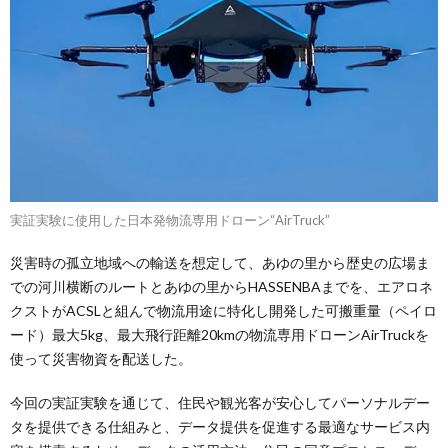
実証実験に使用した日本発物流専用ドローン“AirTruck”
災害時の孤立地域への輸送を想定して、あゆの里から歴史の広場ま
での河川横断のルートとあゆの里からHASSENBAまでを、エアロネ
クストがACSLと組んで物流用途に特化し開発した可搬重量（ペイロ
ード）最大5kg、最大飛行距離20kmの物流専用ドローンAirTruckを
使って災害物資を配送した。
今回の実証実験を通じて、住民や観光客が安心してパーソナルデー
タを提供できる仕組みと、データ提供を促進する最適なサービス内