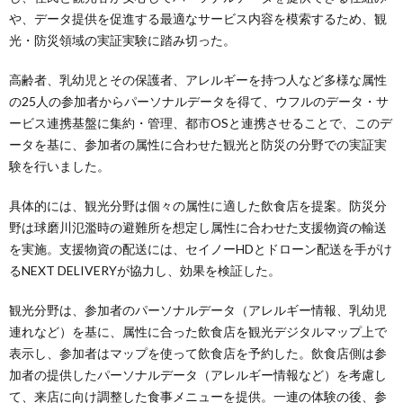
や、データ提供を促進する最適なサービス内容を模索するため、観
光・防災領域の実証実験に踏み切った。
高齢者、乳幼児とその保護者、アレルギーを持つ人など多様な属性
の25人の参加者からパーソナルデータを得て、ウフルのデータ・サ
ービス連携基盤に集約・管理、都市OSと連携させることで、このデ
ータを基に、参加者の属性に合わせた観光と防災の分野での実証実
験を行いました。
具体的には、観光分野は個々の属性に適した飲食店を提案。防災分
野は球磨川氾濫時の避難所を想定し属性に合わせた支援物資の輸送
を実施。支援物資の配送には、セイノーHDとドローン配送を手がけ
るNEXT DELIVERYが協力し、効果を検証した。
観光分野は、参加者のパーソナルデータ（アレルギー情報、乳幼児
連れなど）を基に、属性に合った飲食店を観光デジタルマップ上で
表示し、参加者はマップを使って飲食店を予約した。飲食店側は参
加者の提供したパーソナルデータ（アレルギー情報など）を考慮し
て、来店に向け調整した食事メニューを提供。一連の体験の後、参