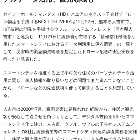
セイノーホールディングス（HD）とエアロネクスト子会社でドロー
ン物流を手掛けるNEXT DELIVERYは12月22日、熊本県人吉市で、
IoT技術の開発を手掛けるウフル、システムフォレスト（熊本県人
吉市）と連携し、11月21日に総務省が主導する「情報信託機能を活
用したスマートシティにおけるデータ利活用に係る調査」の一環と
して、災害時の緊急物資輸送を想定したドローン配送の実証実験を
行ったと発表した。
スマートシティを推進する上で不可欠な住民のパーソナルデータ活
用に関し、個人情報の取り扱いなどの問題でまだ進んでいないこと
から、ドローンなどの先進技術を使って解決することを想定してい
る。
人吉市は2020年7月、豪雨災害に見舞われた経験から、住民と観光
客が安心して過ごせる街づくりとして、デジタル技術を用いたスマ
ートシティ化に注力。人吉市、ウフル、ウフルの子会社システムフ
ォレストの3社は総務省主導のスマートシティ関連の調査業務を実施
し、住民と観光客が安心してパーソナルデータを提供できる仕組み