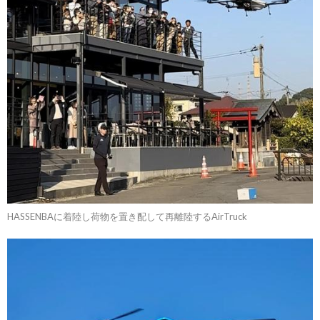
HASSENBAに着陸し荷物を置き配して再離陸するAirTruck