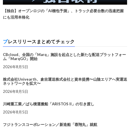
【独自】オープンロジの「AI梱包予測」、トラック必要台数の迅速把握
にも活用本格化
プレスリリースまとめてチェック
CBcloud、全国の「Marq」施設を起点とした新たな配送プラットフォー
ム「MarqGO」開始
2026年8月5日
株式会社Univearth、倉吉運送株式会社と資本提携〜山陰エリアへ実運送
ネットワークを拡大〜
2026年8月5日
川崎重工業／ばら積運搬船「ARISTOS II」の引き渡し
2026年8月5日
フジトランスコーポレーション／新造船「蓉翔丸」就航